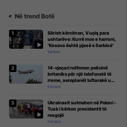
Në trend Botë
Sërish kërcënon, Vuçiq para
ushtarëve: Kurrë mos e harroni,
'Kosova është pjesë e Serbisë'
Serbia
14-vjeçari ndihmon policinë
britanike për një telefonatë të
rreme, aeroplanët luftarakë u
ngritën në ajër për të
Evropa
interceptuar fluturaken e Qatar
Airways që po shkonte drejt
Ukrainasit sulmohen në Poloni -
Mançesterit
Tusk i kërkon presidentit të
reagojë
Evropa