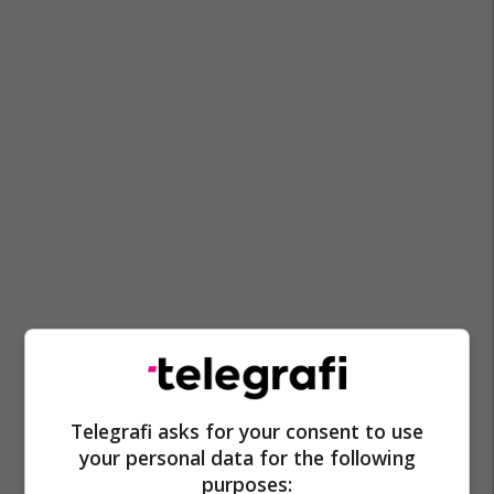
Telegrafi asks for your consent to use
Mpj E Maqedonisë
Ljubomir Fërçkoski
Agron Buxhaku
your personal data for the following
purposes: