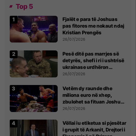
Top 5
Fjalët e para të Joshuas
pas fitores me nokaut ndaj
Kristian Prengës
26/07/2026
Pesë ditë pas marrjes së
detyrës, shefi i ri i ushtrisë
ukrainase urdhëron
kontroll të madh
26/07/2026
Vetëm dy raunde dhe
miliona euro në xhep,
zbulohet sa fituan Joshua
e Prenga
26/07/2026
Vëllai iu etiketua si pjesëtar
i grupit të Arkanit, Drejtori i