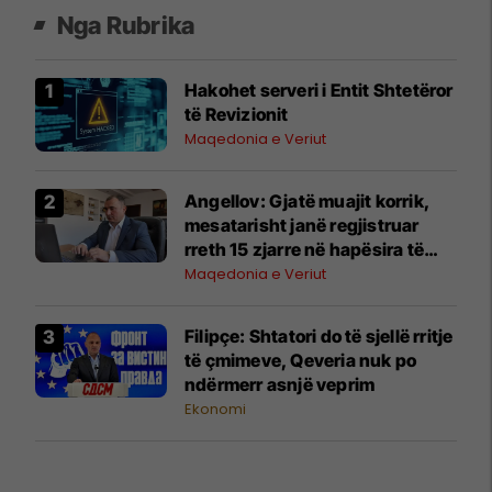
Nga Rubrika
Hakohet serveri i Entit Shtetëror
të Revizionit
Maqedonia e Veriut
Angellov: Gjatë muajit korrik,
mesatarisht janë regjistruar
rreth 15 zjarre në hapësira të
hapura çdo ditë
Maqedonia e Veriut
Filipçe: Shtatori do të sjellë rritje
të çmimeve, Qeveria nuk po
ndërmerr asnjë veprim
Ekonomi