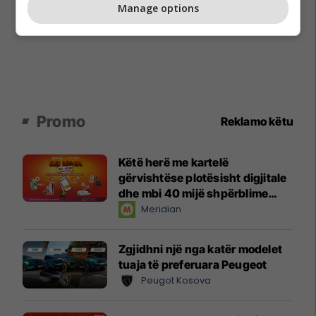
Manage options
Promo
Reklamo këtu
Këtë herë me kartelë
gërvishtëse plotësisht digjitale
dhe mbi 40 mijë shpërblime
instant!
Meridian
Zgjidhni një nga katër modelet
tuaja të preferuara Peugeot
Peugot Kosova