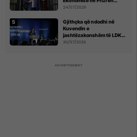
Ekonomisë në Prizren
mohon pretendimet
24/07/2026
Gjithçka që ndodhi në
Kuvendin e
jashtëzakonshëm të LDK-
së
30/07/2026