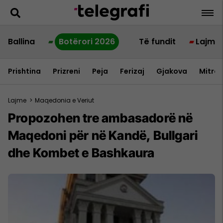
Ballina
Botërori 2026
Të fundit
Lajme
Prishtina
Prizreni
Peja
Ferizaj
Gjakova
Mitrov
Lajme
>
Maqedonia e Veriut
Propozohen tre ambasadorë në
Maqedoni për në Kandë, Bullgari
dhe Kombet e Bashkaura