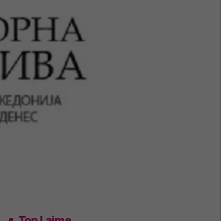
Top Lajme