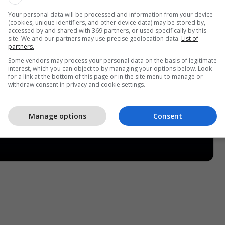
Your personal data will be processed and information from your device
(cookies, unique identifiers, and other device data) may be stored by,
accessed by and shared with 369 partners, or used specifically by this
site. We and our partners may use precise geolocation data.
List of
partners.
Some vendors may process your personal data on the basis of legitimate
interest, which you can object to by managing your options below. Look
for a link at the bottom of this page or in the site menu to manage or
withdraw consent in privacy and cookie settings.
Manage options
Consent