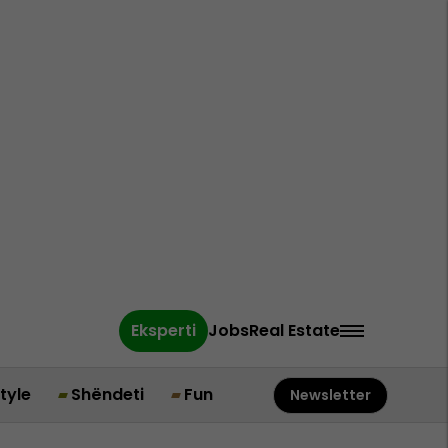
Eksperti
Jobs
Real Estate
style
Shëndeti
Fun
Newsletter