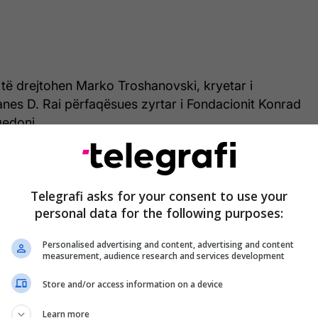
ë drejtohen Marko Troshanovski, kryetar i
es D. Rai përfaqësues zyrtar i Fondacionit Konrad
edoni.
përfshin të gjitha ciklet zgjedhore nga viti 1990 deri
 dokumente të disponueshme në shtatë seksione:
Telegrafi asks for your consent to use your
lje të zgjedhjeve, lista zgjedhore, lista të
personal data for the following purposes:
ltate nga zgjedhjet, raporte nga zgjedhjet, raporte
rganizata ndërkombëtare dhe vendore dhe kodi
Personalised advertising and content, advertising and content
fi/
measurement, audience research and services development
Store and/or access information on a device
Learn more