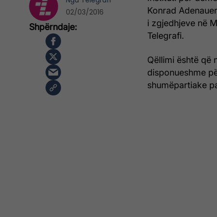
Nga
Telegrafi
Konrad Adenauer 
02/03/2016
i zgjedhjeve në M
Telegrafi.
Qëllimi është që 
disponueshme për
shumëpartiake pa