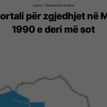
Lajme
>
Maqedonia e Veriut
tali për zgjedhjet në M
1990 e deri më sot