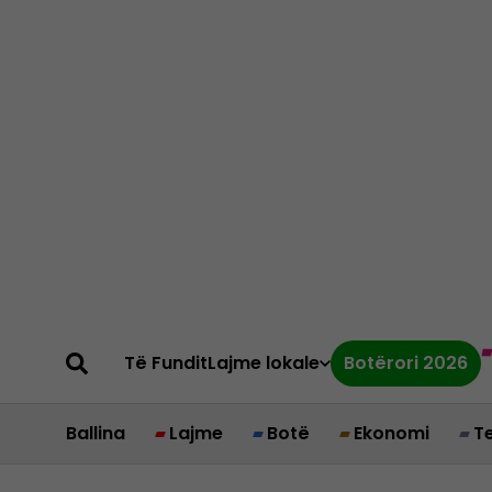
Të Fundit
Lajme lokale
Botërori 2026
Ballina
Lajme
Botë
Ekonomi
T