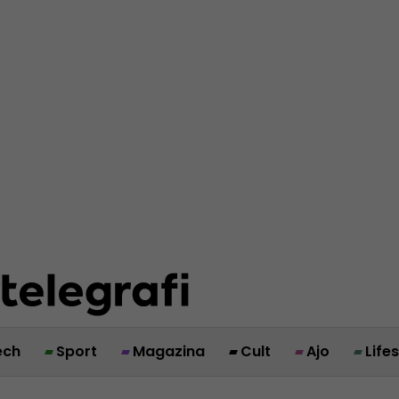
ech
Sport
Magazina
Cult
Ajo
Life