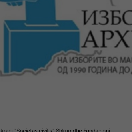
okraci "Societas civilis" Shkup dhe Fondacioni