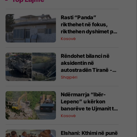
Rasti “Panda”
rikthehet në fokus,
rikthehen dyshimet për
rolin e strukturave të
Kosovë
sigurisë serbe
​Rëndohet bilanci në
aksidentin në
autostradën Tiranë -
Elbasan: Dy të vdekur
Shqipëri
dhe një i lënduar
Ndërmarrja “Ibër-
Lepenc” u kërkon
banorëve te Ujmanit të
dorëzojnë dëshmi të
Kosovë
pronësisë, brenda 7
dite
Elshani: Kthimi në punë