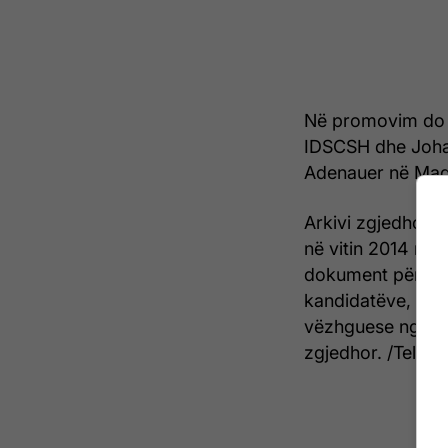
Në promovim do t
IDSCSH dhe Johan
Adenauer në Maq
Arkivi zgjedhor i 
në vitin 2014 me
dokument për shpal
kandidatëve, rezu
vëzhguese nga o
zgjedhor. /Telegra