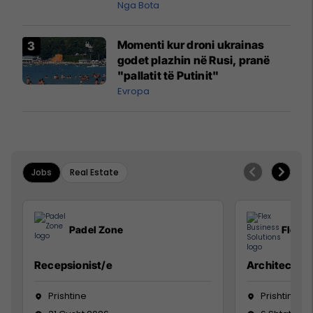
pazakontë
Nga Bota
Momenti kur droni ukrainas
godet plazhin në Rusi, pranë
"pallatit të Putinit"
Evropa
Jobs
Real Estate
Padel Zone
Flex B
Recepsionist/e
Architect
Prishtine
Prishtinë