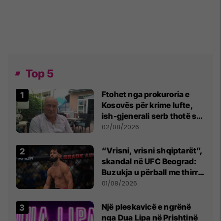
Top 5
Ftohet nga prokuroria e
Kosovës për krime lufte,
ish-gjenerali serb thotë se
dikush e tradhtoi në
02/08/2026
Beograd
“Vrisni, vrisni shqiptarët”,
skandal në UFC Beograd:
Buzukja u përball me thirrje
anti-shqiptare nga
01/08/2026
tribunat
Një pleskavicë e ngrënë
nga Dua Lipa në Prishtinë