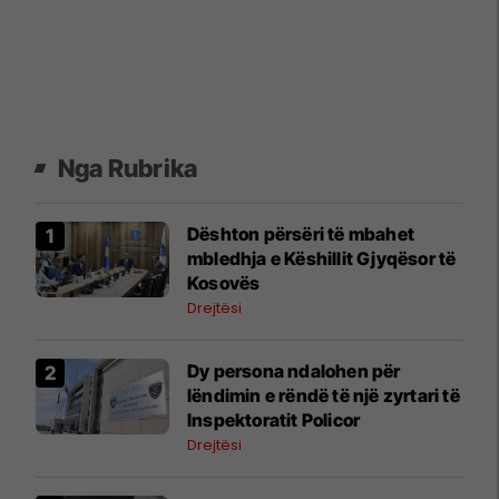
Nga Rubrika
​Dështon përsëri të mbahet
mbledhja e Këshillit Gjyqësor të
Kosovës
Drejtësi
Dy persona ndalohen për
lëndimin e rëndë të një zyrtari të
Inspektoratit Policor
Drejtësi