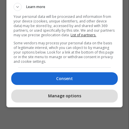
Florije Zatriqi
Dhunim
Prokuroria Themelore E Pejës
Learn more
Your personal data will be processed and information from
your device (cookies, unique identifiers, and other device
data) may be stored by, accessed by and shared with 369
partners, or used specifically by this site. We and our partners
may use precise geolocation data.
List of partners.
Some vendors may process your personal data on the basis
of legitimate interest, which you can object to by managing
your options below. Look for a link at the bottom of this page
or in the site menu to manage or withdraw consent in privacy
and cookie settings.
Consent
Manage options