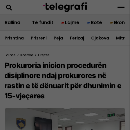
Ballina
Të fundit
Lajme
Botë
Ekono
Prishtina
Prizreni
Peja
Ferizaj
Gjakova
Mitrov
Lajme
>
Kosove
>
Drejtësi
Prokuroria inicion procedurën
disiplinore ndaj prokurores në
rastin e të dënuarit për dhunimin e
15-vjeçares