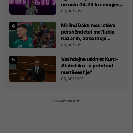
në orën 04:28 të mëngjesit
- dhe bota digjitale serbe
03/08/2026
shpall gjendjen e luftës
Mirlind Daku mes lotëve
përshëndetet me Rubin
Kazanin, do të fitojë
miliona te Spartak Moska
02/08/2026
Vazhdojnë takimet Kurti-
Abdixhiku - a pritet sot
marrëveshje?
06/08/2026