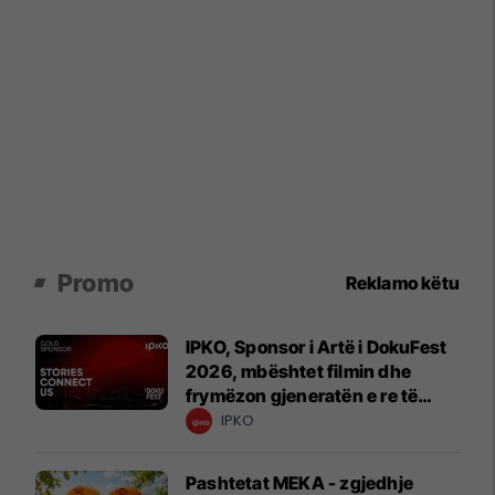
Promo
Reklamo këtu
IPKO, Sponsor i Artë i DokuFest
2026, mbështet filmin dhe
frymëzon gjeneratën e re të
krijuesve
IPKO
Pashtetat MEKA - zgjedhje