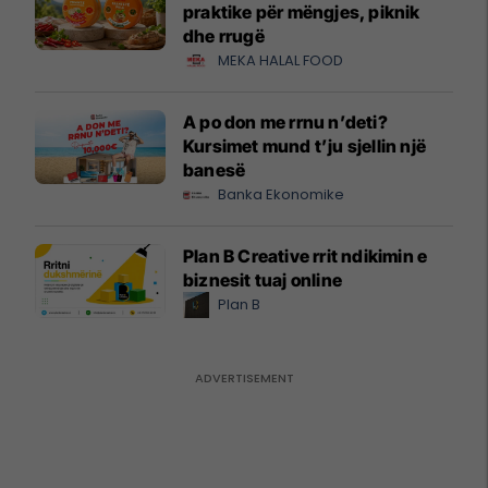
praktike për mëngjes, piknik
dhe rrugë
MEKA HALAL FOOD
A po don me rrnu n’deti?
Kursimet mund t’ju sjellin një
banesë
Banka Ekonomike
Plan B Creative rrit ndikimin e
biznesit tuaj online
Plan B