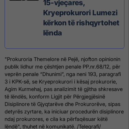
15-vjeçares,
Kryeprokurori Lumezi
kërkon të rishqyrtohet
lënda
"Prokuroria Themelore në Pejë, njofton opinionin
publik lidhur me çështjen penale PP.nr.68/12, për
veprën penale “Dhunimi”, nga neni 193, paragrafi
3 i KPK-së, se Kryeprokurori i kësaj prokurorie,
Agim Kurmehaj, pas analizimit të gjitha shkresave
të lëndës, konform Ligjit për Përgjegjësinë
Disiplinore të Gjyqtarëve dhe Prokurorëve, sipas
detyrës zyrtare, ka iniciuar procedurën disiplinore
ndaj prokurores, e cila ka përfaqësuar këtë
lëndë", thuhet në komunikatë. /Telegrafi/