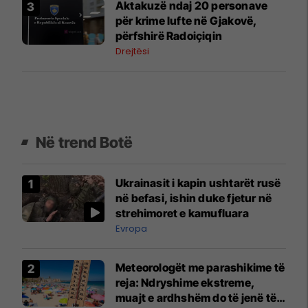
Aktakuzë ndaj 20 personave
për krime lufte në Gjakovë,
përfshirë Radoiçiqin
Drejtësi
Në trend Botë
Ukrainasit i kapin ushtarët rusë
në befasi, ishin duke fjetur në
strehimoret e kamufluara
Evropa
Meteorologët me parashikime të
reja: Ndryshime ekstreme,
muajt e ardhshëm do të jenë të