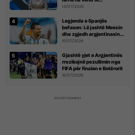
Millosheviqit, Lëvizja e
14/07/2026
Qytetarëve të Lirë në Serbi
kërkon shkarkimin e
Legjenda e Spanjës
menjëhershëm të
befason: Lë jashtë Messin
Snezhana Paunoviq
dhe zgjedh argjentinasin
më të mirë në botë
15/07/2026
Gjashtë yjet e Argjentinës
rrezikojnë pezullimin nga
FIFA për finalen e Botërorit
16/07/2026