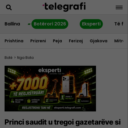
Ballina
Botërori 2026
Eksperti
Të fu
Prishtina
Prizreni
Peja
Ferizaj
Gjakova
Mitrov
Botë
>
Nga Bota
Princi saudit u tregoi gazetarëve si