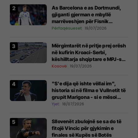
As Barcelona e as Dortmundi,
gjiganti gjerman e mbyllë
marrëveshjen për Fisnik
Asllanin
Përfaqësueset
19/07/2026
Mërgimtarët në pritje prej orësh
në kufirin Kroaci-Serbi,
këshilltarja shqiptare e MPJ-së
kroate tregon arsyet
Kosovë
19/07/2026
"S'e dija që ishte vëllai im",
historia si në filma e Vullnetit të
grupit Marigona - si e mësoi
motra e tij pas shumë vitesh që
Yjet
18/07/2026
ishin familje
Sllovenët zbulojnë se sa do të
fitojë Vincic për gjykimin e
finales së Kupës së Botës