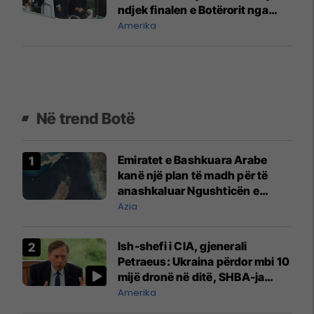
ndjek finalen e Botërorit nga
tribuna VIP
Amerika
Në trend Botë
Emiratet e Bashkuara Arabe
kanë një plan të madh për të
anashkaluar Ngushticën e
Hormuzit
Azia
Ish-shefi i CIA, gjenerali
Petraeus: Ukraina përdor mbi 10
mijë dronë në ditë, SHBA-ja
mbetet shumë prapa në
Amerika
prodhim