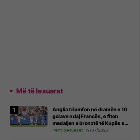
Më të lexuarat
Anglia triumfon në dramën e 10
golave ndaj Francës, e fiton
medaljen e bronztë të Kupës së
Botës
Përfaqësueset
19/07/2026