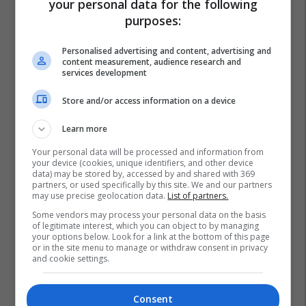
your personal data for the following
purposes:
Personalised advertising and content, advertising and
content measurement, audience research and
services development
Store and/or access information on a device
Learn more
Your personal data will be processed and information from
your device (cookies, unique identifiers, and other device
data) may be stored by, accessed by and shared with 369
Promo
Reklamo këtu
partners, or used specifically by this site. We and our partners
may use precise geolocation data.
List of partners.
Some vendors may process your personal data on the basis
Shell V-Power me formulë të re
of legitimate interest, which you can object to by managing
pastron motorin e makinës suaj
your options below. Look for a link at the bottom of this page
or in the site menu to manage or withdraw consent in privacy
deri në 100%
and cookie settings.
Shell
Consent
MobiSIM: Internet kudo dhe 15%