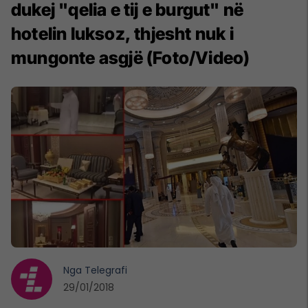
dukej "qelia e tij e burgut" në
hotelin luksoz, thjesht nuk i
mungonte asgjë (Foto/Video)
Nga
Telegrafi
29/01/2018