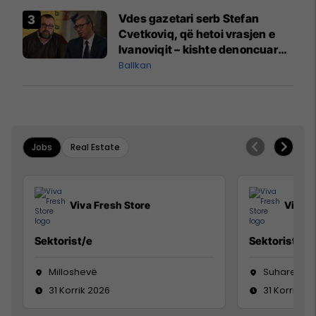
Vdes gazetari serb Stefan
Cvetkoviq, që hetoi vrasjen e
Ivanoviqit – kishte denoncuar
kërcënime ndaj vëllezërve
Ballkan
Vuçiq
Jobs
Real Estate
Viva Fresh Store
Viva F
Sektorist/e
Sektorist/e
Milloshevë
Suharekë
31 Korrik 2026
31 Korrik 20