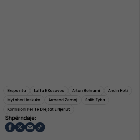
Ekspozita
Lufta E Kosoves
Artan Behrami
Andin Hoti
Mytaher Haskuka
Armend Zemaj
Salih Zyba
Komisioni Per Te Drejtat E Njeriut