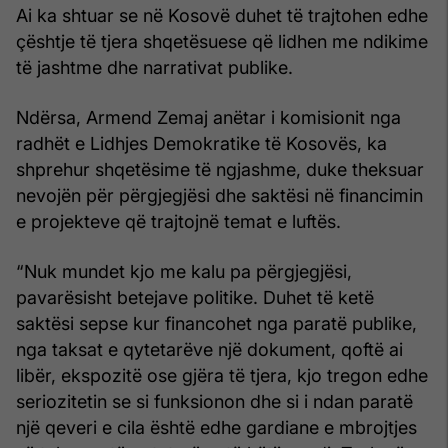
Ai ka shtuar se në Kosovë duhet të trajtohen edhe
çështje të tjera shqetësuese që lidhen me ndikime
të jashtme dhe narrativat publike.
Ndërsa, Armend Zemaj anëtar i komisionit nga
radhët e Lidhjes Demokratike të Kosovës, ka
shprehur shqetësime të ngjashme, duke theksuar
nevojën për përgjegjësi dhe saktësi në financimin
e projekteve që trajtojnë temat e luftës.
“Nuk mundet kjo me kalu pa përgjegjësi,
pavarësisht betejave politike. Duhet të ketë
saktësi sepse kur financohet nga paratë publike,
nga taksat e qytetarëve një dokument, qoftë ai
libër, ekspozitë ose gjëra të tjera, kjo tregon edhe
seriozitetin se si funksionon dhe si i ndan paratë
një qeveri e cila është edhe gardiane e mbrojtjes