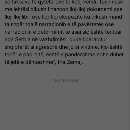
së taksave të qytetarëve të këtij vendi. Tash nëse
me lehtësi dikush financon lloj-lloj dokumenti ose
lloj-lloj libri ose lloj-lloj ekspozite ku dikush mund
ta shpërndajë narracionin e të pavërtetës ose
narracionin e deformimit të asaj siç është tentuar
nga Serbia në vazhdimësi, duke i paraqitur
shqiptarët si agresorë dhe jo si viktimë, kjo është
tepër e padrejtë, është e pandershme edhe duhet
të jetë e dënueshme”, tha Zemaj.