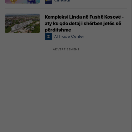
Cinestar
Kompleksi Linda në Fushë Kosovë -
aty ku çdo detaj i shërben jetës së
përditshme
Al Trade Center