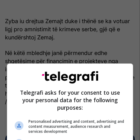
Zyba iu drejtua Zemajt duke i thënë se ka votuar
ligj pro amnistimit të krimeve serbe, gjë që e
kundërshtoj Zemaj.
Në këtë mbledhje janë përmendur edhe
shqetësime për financimin e projekteve nga
institucionet, si dhe nevoja për transparencë dhe
përgjegjësi në përdorimin e mjeteve publike, duke
theksuar rëndësinë e ruajtjes së të vërtetës
Telegrafi asks for your consent to use
historike dhe respektit ndaj viktimave të luftës.
your personal data for the following
/Kp/
purposes:
Personalised advertising and content, advertising and
content measurement, audience research and
services development