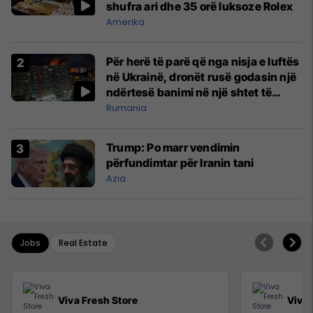
shufra ari dhe 35 orë luksoze Rolex
Amerika
Për herë të parë që nga nisja e luftës
në Ukrainë, dronët rusë godasin një
ndërtesë banimi në një shtet të
NATO-s
Rumania
Trump: Po marr vendimin
përfundimtar për Iranin tani
Azia
Jobs
Real Estate
Viva Fresh Store
Viva 