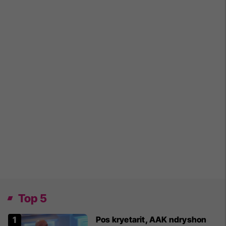
Top 5
Pos kryetarit, AAK ndryshon