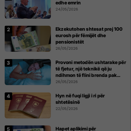
edhe emrin
24/05/2026
Ekzekutohen shtesat prej 100
eurosh për fëmijët dhe
pensionistët
26/05/2026
Provoni metodën ushtarake për
të fjetur, një teknikë që ju
ndihmon të flini brenda pak
minutash
26/05/2026
Hyn në fuqi ligji i ri për
shtetësinë
22/05/2026
Hapet aplikimi për