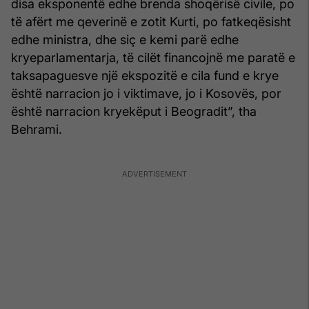
disa eksponentë edhe brenda shoqërisë civile, po
të afërt me qeverinë e zotit Kurti, po fatkeqësisht
edhe ministra, dhe siç e kemi parë edhe
kryeparlamentarja, të cilët financojnë me paratë e
taksapaguesve një ekspozitë e cila fund e krye
është narracion jo i viktimave, jo i Kosovës, por
është narracion kryekëput i Beogradit”, tha
Behrami.