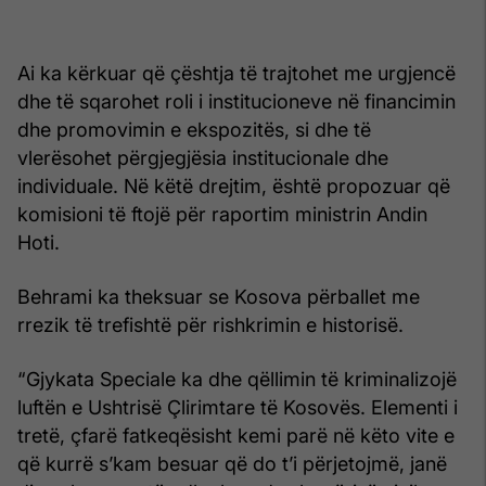
Ai ka kërkuar që çështja të trajtohet me urgjencë
dhe të sqarohet roli i institucioneve në financimin
dhe promovimin e ekspozitës, si dhe të
vlerësohet përgjegjësia institucionale dhe
individuale. Në këtë drejtim, është propozuar që
komisioni të ftojë për raportim ministrin Andin
Hoti.
Behrami ka theksuar se Kosova përballet me
rrezik të trefishtë për rishkrimin e historisë.
“Gjykata Speciale ka dhe qëllimin të kriminalizojë
luftën e Ushtrisë Çlirimtare të Kosovës. Elementi i
tretë, çfarë fatkeqësisht kemi parë në këto vite e
që kurrë s’kam besuar që do t’i përjetojmë, janë