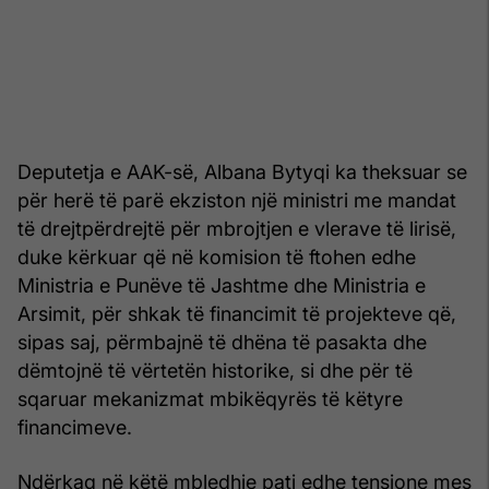
Deputetja e AAK-së, Albana Bytyqi ka theksuar se
për herë të parë ekziston një ministri me mandat
të drejtpërdrejtë për mbrojtjen e vlerave të lirisë,
duke kërkuar që në komision të ftohen edhe
Ministria e Punëve të Jashtme dhe Ministria e
Arsimit, për shkak të financimit të projekteve që,
sipas saj, përmbajnë të dhëna të pasakta dhe
dëmtojnë të vërtetën historike, si dhe për të
sqaruar mekanizmat mbikëqyrës të këtyre
financimeve.
Ndërkaq në këtë mbledhje pati edhe tensione mes