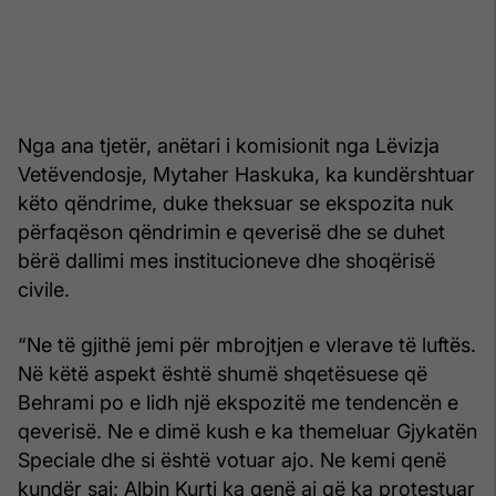
Nga ana tjetër, anëtari i komisionit nga Lëvizja
Vetëvendosje, Mytaher Haskuka, ka kundërshtuar
këto qëndrime, duke theksuar se ekspozita nuk
përfaqëson qëndrimin e qeverisë dhe se duhet
bërë dallimi mes institucioneve dhe shoqërisë
civile.
“Ne të gjithë jemi për mbrojtjen e vlerave të luftës.
Në këtë aspekt është shumë shqetësuese që
Behrami po e lidh një ekspozitë me tendencën e
qeverisë. Ne e dimë kush e ka themeluar Gjykatën
Speciale dhe si është votuar ajo. Ne kemi qenë
kundër saj; Albin Kurti ka qenë ai që ka protestuar