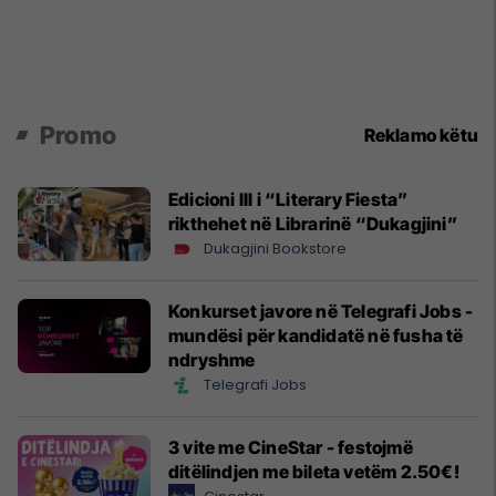
Promo
Reklamo këtu
Edicioni III i “Literary Fiesta”
rikthehet në Librarinë “Dukagjini”
Dukagjini Bookstore
Konkurset javore në Telegrafi Jobs -
mundësi për kandidatë në fusha të
ndryshme
Telegrafi Jobs
3 vite me CineStar - festojmë
ditëlindjen me bileta vetëm 2.50€!