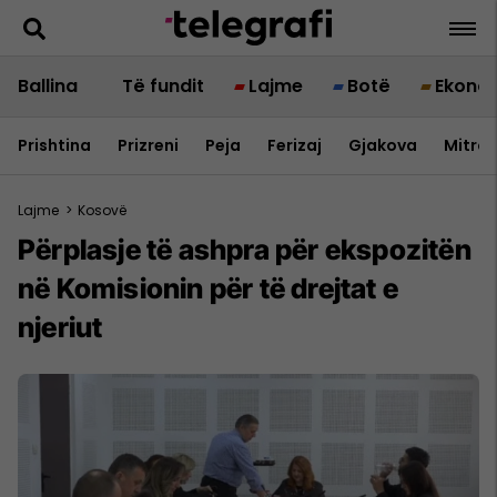
Ballina
Të fundit
Lajme
Botë
Ekono
Prishtina
Prizreni
Peja
Ferizaj
Gjakova
Mitrov
Lajme
>
Kosovë
Përplasje të ashpra për ekspozitën
në Komisionin për të drejtat e
njeriut