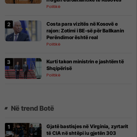
Politikë
Costa para vizitës në Kosovë e
rajon: Zotimi i BE-së për Ballkanin
Perëndimor është real
Politikë
​Kurti takon ministrin e jashtëm të
Shqipërisë
Politikë
Në trend Botë
Gjatë bastisjes në Virginia, zyrtarit
të CIA në shtëpi iu gjetën 303