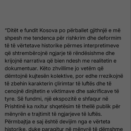
“Ditët e fundit Kosova po përballet gjithnjë e më
shpesh me tendenca për rishkrim dhe deformim
të të vërtetave historike përmes interpretimeve
që shtrembërojnë ngjarje të rëndësishme dhe
krijojnë narrativa që bien ndesh me realitetin e
dokumentuar. Këto zhvillime jo vetëm që
dëmtojnë kujtesën kolektive, por edhe rrezikojnë
të zbehin karakterin çlirimtar të luftës dhe të
cenojnë dinjitetin e viktimave dhe sakrificave të
tyre. Së fundmi, një ekspozitë e shfaqur në
Prishtinë ka nxitur shqetësim të thellë publik për
mënyrën e trajtimit të ngjarjeve të luftës.
Përmbajtja e saj është devijim nga e vërteta
historike, duke paraqitur në mënyrë të dëmshme