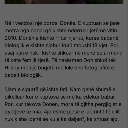
Në i vendosi një porosi Donës. E kuptuan se janë
motra nga babai që kishte ndërruar jetë në vitin
2010. Donën e kishte rritur njerku, kurse babanë
biologjik e kishte njohur kur i mbushi 18 vjet. Por,
asaj kurrë nuk i kishte shkuar në mend se ai mund
të ketë fëmijë tjerë. Të nesërmen Don shkoi tek
Hillary me një buqetë me lule dhe fotografitë e
babait biologjik.
"Jam e sigurtë që ishte fati. Kam qenë shumë e
pikëlluar kur e kuptova se më ka vdekur babai.
Por, kur takova Donën, mora të gjitha përgjigjet e
pyetjeve të mia. Ajo është pjesë e labirintit të cilit
nuk kisha idenë se ku e ka daljen", ka shtuar ajo.