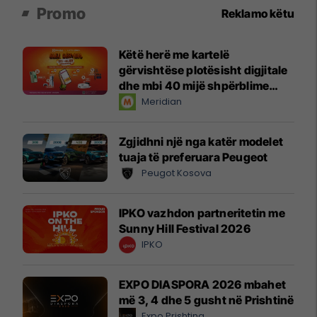
Promo
Reklamo këtu
Këtë herë me kartelë
gërvishtëse plotësisht digjitale
dhe mbi 40 mijë shpërblime
instant!
Meridian
Zgjidhni një nga katër modelet
tuaja të preferuara Peugeot
Peugot Kosova
IPKO vazhdon partneritetin me
Sunny Hill Festival 2026
IPKO
EXPO DIASPORA 2026 mbahet
më 3, 4 dhe 5 gusht në Prishtinë
Expo Prishtina