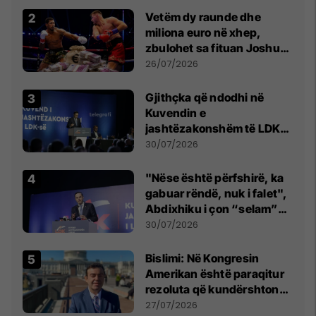
Vetëm dy raunde dhe
miliona euro në xhep,
zbulohet sa fituan Joshua
e Prenga
26/07/2026
Gjithçka që ndodhi në
Kuvendin e
jashtëzakonshëm të LDK-
së
30/07/2026
"Nëse është përfshirë, ka
gabuar rëndë, nuk i falet",
Abdixhiku i çon “selam”
Përparim Ramës
30/07/2026
Bislimi: Në Kongresin
Amerikan është paraqitur
rezoluta që kundërshton
mbajtjen e Asamblesë
27/07/2026