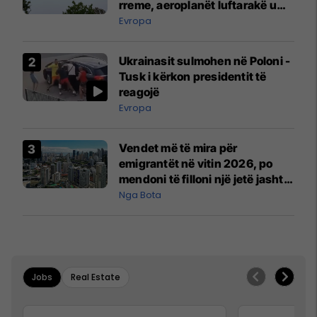
rreme, aeroplanët luftarakë u
ngritën në ajër për të
Evropa
interceptuar fluturaken e Qatar
Airways që po shkonte drejt
Ukrainasit sulmohen në Poloni -
Mançesterit
Tusk i kërkon presidentit të
reagojë
Evropa
Vendet më të mira për
emigrantët në vitin 2026, po
mendoni të filloni një jetë jashtë
vendit?
Nga Bota
Jobs
Real Estate