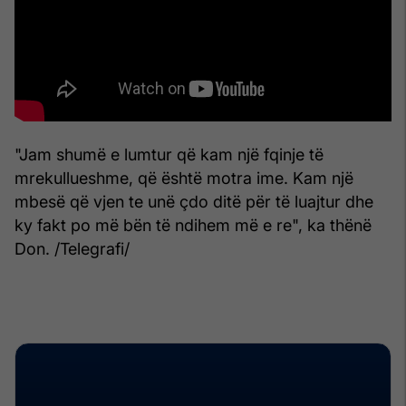
"Jam shumë e lumtur që kam një fqinje të
mrekullueshme, që është motra ime. Kam një
mbesë që vjen te unë çdo ditë për të luajtur dhe
ky fakt po më bën të ndihem më e re", ka thënë
Don. /Telegrafi/