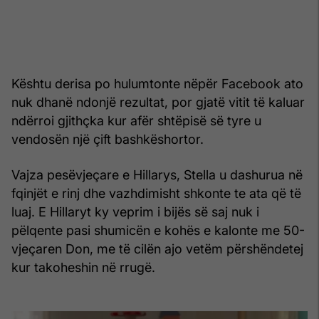
Kështu derisa po hulumtonte nëpër Facebook ato
nuk dhanë ndonjë rezultat, por gjatë vitit të kaluar
ndërroi gjithçka kur afër shtëpisë së tyre u
vendosën një çift bashkëshortor.
Vajza pesëvjeçare e Hillarys, Stella u dashurua në
fqinjët e rinj dhe vazhdimisht shkonte te ata që të
luaj. E Hillaryt ky veprim i bijës së saj nuk i
pëlqente pasi shumicën e kohës e kalonte me 50-
vjeçaren Don, me të cilën ajo vetëm përshëndetej
kur takoheshin në rrugë.