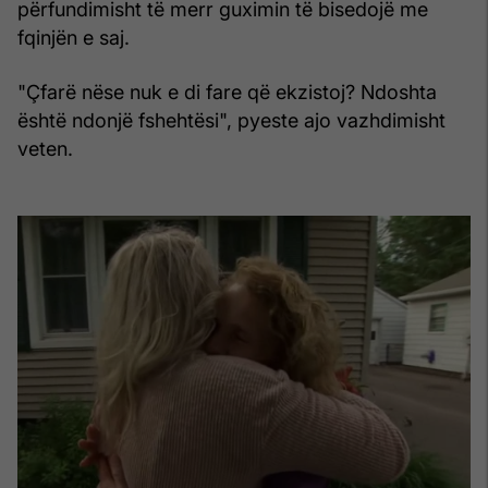
përfundimisht të merr guximin të bisedojë me
fqinjën e saj.
"Çfarë nëse nuk e di fare që ekzistoj? Ndoshta
është ndonjë fshehtësi", pyeste ajo vazhdimisht
veten.