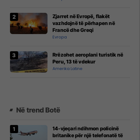
Zjarret në Evropë, flakët
vazhdojnë të përhapen në
Francë dhe Greqi
Evropa
Rrëzohet aeroplani turistik në
Peru, 13 të vdekur
Amerika Latine
Në trend Botë
14-vjeçari ndihmon policinë
britanike për një telefonatë të