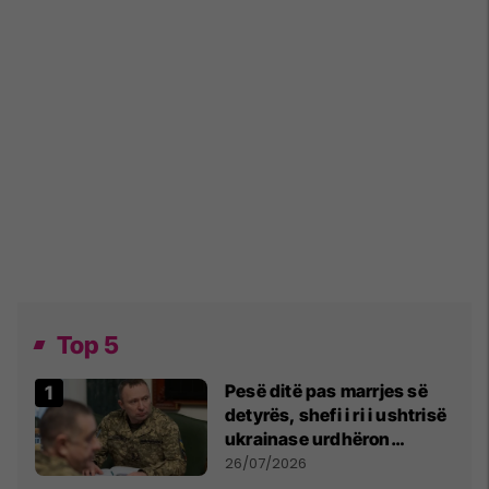
Top 5
Pesë ditë pas marrjes së
detyrës, shefi i ri i ushtrisë
ukrainase urdhëron
kontroll të madh
26/07/2026