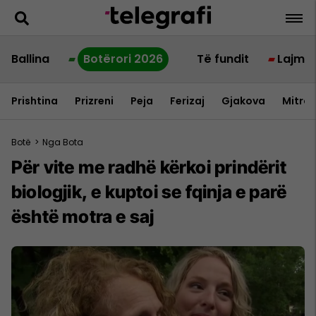
Ballina
Botërori 2026
Të fundit
Lajme
Prishtina
Prizreni
Peja
Ferizaj
Gjakova
Mitrov
Botë
>
Nga Bota
Për vite me radhë kërkoi prindërit
biologjik, e kuptoi se fqinja e parë
është motra e saj