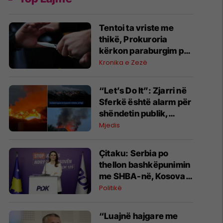
Tentoi ta vriste me
thikë, Prokuroria
kërkon paraburgim për
të dyshuarin në
Kronika e Zezë
Mitrovicë
“Let’s Do It”: Zjarri në
Sferkë është alarm për
shëndetin publik,
institucionet të
Mjedis
veprojnë urgjentisht
Çitaku: Serbia po
thellon bashkëpunimin
me SHBA-në, Kosova
po izolohet
Politikë
“Luajnë hajgare me