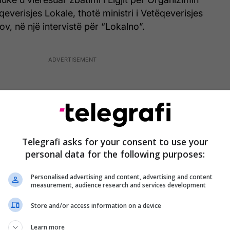
ëqeverisjes Lokale, thotë ministri i Vetëqeverisjes
ov, në një intervistë për “Lokalno”.
Telegrafi asks for your consent to use your
personal data for the following purposes:
Personalised advertising and content, advertising and content
measurement, audience research and services development
Store and/or access information on a device
Learn more
t të ulët të decentralizimit fiskal, Penov vlerëson se