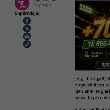
02/01/2023
Të gjitha zgjidhj
organizimi territo
një debati të gje
synim të përcaktu
Aktualisht është 