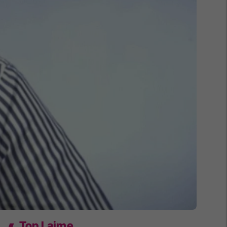
Top Lajme