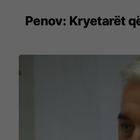
Penov: Kryetarët që