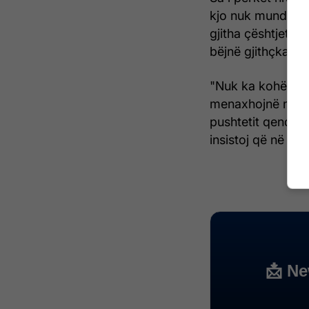
kjo nuk mund të j
gjitha çështjet s
bëjnë gjithçka që
"Nuk ka kohë për
menaxhojnë në ku
pushtetit qendro
insistoj që në dit