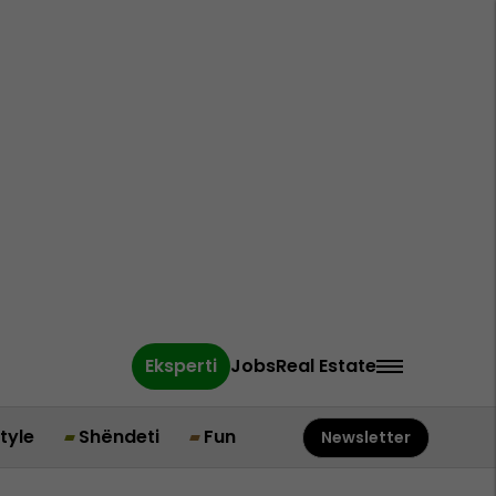
Eksperti
Jobs
Real Estate
style
Shëndeti
Fun
Newsletter