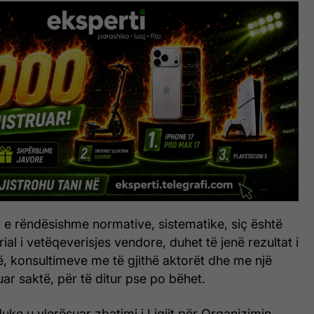
et e rëndësishme normative, sistematike, siç është
rial i vetëqeverisjes vendore, duhet të jenë rezultat i
rë, konsultimeve me të gjithë aktorët dhe me një
ar saktë, për të ditur pse po bëhet.
duke u vlerësuar zbatimi i Ligjit për Organizimin