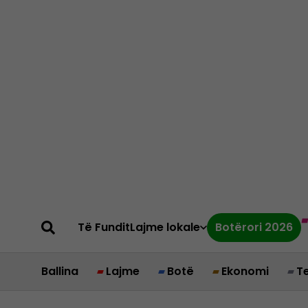
Të Fundit
Lajme lokale
Botërori 2026
Ballina
Lajme
Botë
Ekonomi
T