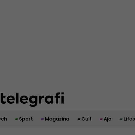
ech
Sport
Magazina
Cult
Ajo
Life