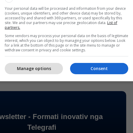
etë një masë e njëhershme që do t’i zgjidhë të
Your personal data will be processed and information from your device
(cookies, unique identifiers, and other device data) may be stored by,
i me shkop magjik, duke shtuar se komunat duhet të
accessed by and shared with 369 partners, or used specifically by this
 kanë në duar për të ulur kostot.
site. We and our partners may use precise geolocation data.
List of
partners.
Some vendors may process your personal data on the basis of legitimate
 të zhvendosur përgjegjësinë. Ata që dinë të
interest, which you can object to by managing your options below. Look
shte krize do të kenë sukses. Dhe komunikimi mes
for a link at the bottom of this page or in the site menu to manage or
withdraw consent in privacy and cookie settings.
r dhe atij vendor është një domosdoshmëri dhe unë
ën e parë të mandatit tim, thekson Ministri.
Manage options
Consent