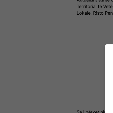
Territorial të Vet
Lokale, Risto Pen
Sa i përket niveli