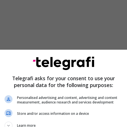
 të paguhet me jetë njeriu, ndërsa jeta e njeriut
Telegrafi asks for your consent to use your
oi ministri i Vetëqeverisjes Lokale.
personal data for the following purposes:
ra 60 vjetëve, kur më 14 tetor të vitit 1963
Personalised advertising and content, advertising and content
ithshme e KB-së njëzëri e miratoi Rezolutën për të
measurement, audience research and services development
 rikonstruim të Shkupit gati se tërësisht të
Store and/or access information on a device
Learn more