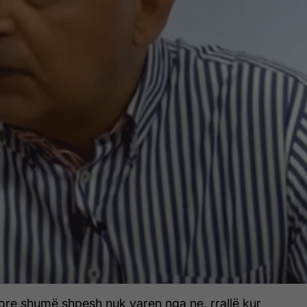
ore shumë shpesh nuk varen nga ne, rrallë kur