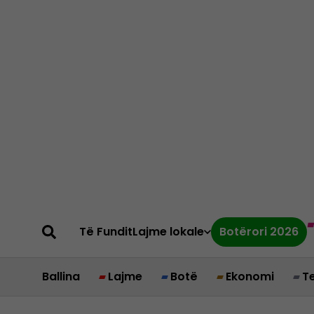
Të Fundit
Lajme lokale
Botërori 2026
Ballina
Lajme
Botë
Ekonomi
T