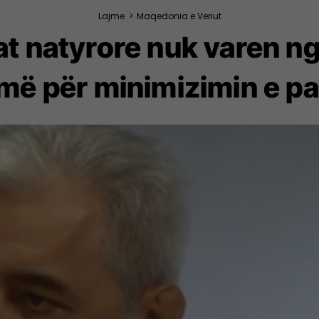
Lajme
>
Maqedonia e Veriut
at natyrore nuk varen ng
më për minimizimin e p