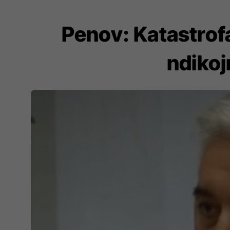
Penov: Katastrof
ndikoj