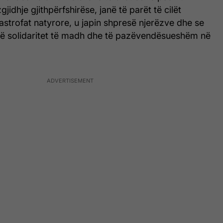
jidhje gjithpërfshirëse, janë të parët të cilët
strofat natyrore, u japin shpresë njerëzve dhe se
jë solidaritet të madh dhe të pazëvendësueshëm në