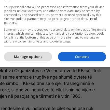
it të Shkupit, Danella Arsovska, vlerëson se siguria
Your personal data will be processed and information from your device
do ta shënojë drejtimin në të cilin duhet të lëvizim
(cookies, unique identifiers, and other device data) may be stored by,
ë ardhshme.
accessed by and shared with 369 partners, or used specifically by this
site. We and our partners may use precise geolocation data.
List of
partners.
faqësuesit të përhershëm të UNDP-së për Evropë
Some vendors may process your personal data on the basis of legitimate
 Marina Valter, duke folur për tërmetet e para pak
interest, which you can object to by managing your options below. Look
for a link at the bottom of this page or in the site menu to manage or
 Siri, por edhe në Shqipëri, Kroaci, Uzbekistan,
withdraw consent in privacy and cookie settings.
t në gjithë rajonin, tha se ata na kujtojnë se sa
që të investohet në rezistencë urbane dhe në luftën
Manage options
Consent
atastrofat.
kutiv i Organizatës së Vullnetarëve të KB-së, Toili
i se me emrat e rrugëve nga shumë qytete të
të simbol i KB-së dhe se e sjell trashëgiminë e
re, si dhe vullnetarëve të cilët ishin në vijën e
gjen në pasojat nga tërmeti në vitin 1963.
 rëndësinë e vullnetarëve të cilët edhe pse nuk