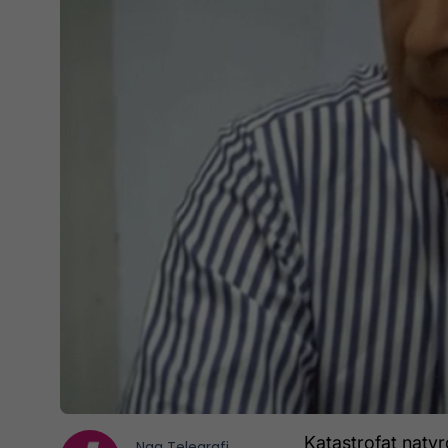
Katastrofat natyr
Nga
Telegrafi