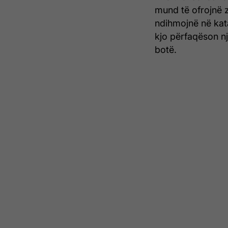
mund të ofrojnë zg
ndihmojnë në kata
kjo përfaqëson n
botë.