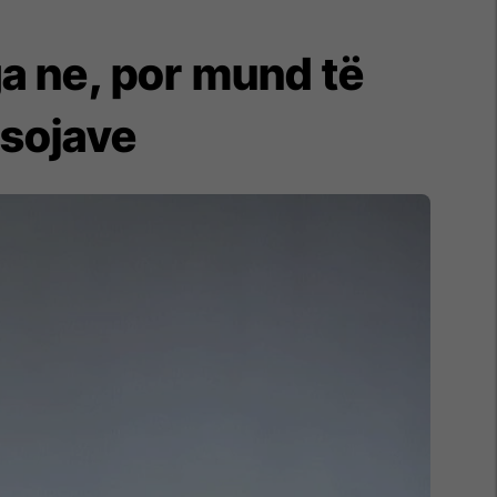
a ne, por mund të
asojave