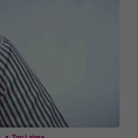
Top Lajme