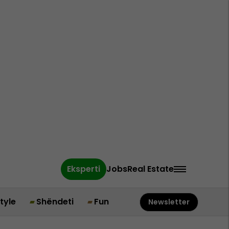
Eksperti
Jobs
Real Estate
style
Shëndeti
Fun
Newsletter