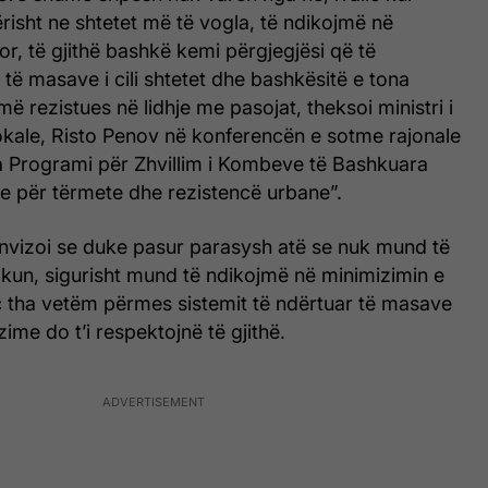
isht ne shtetet më të vogla, të ndikojmë në
Por, të gjithë bashkë kemi përgjegjësi që të
të masave i cili shtetet dhe bashkësitë e tona
 më rezistues në lidhje me pasojat, theksoi ministri i
okale, Risto Penov në konferencën e sotme rajonale
a Programi për Zhvillim i Kombeve të Bashkuara
je për tërmete dhe rezistencë urbane”.
ënvizoi se duke pasur parasysh atë se nuk mund të
kun, sigurisht mund të ndikojmë në minimizimin e
ç tha vetëm përmes sistemit të ndërtuar të masave
zime do t’i respektojnë të gjithë.