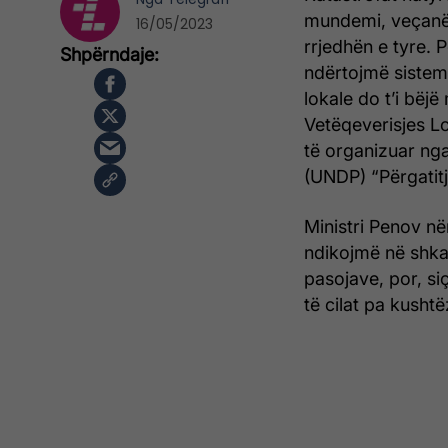
mundemi, veçanër
16/05/2023
rrjedhën e tyre. 
ndërtojmë sistem 
lokale do t’i bëjë
Vetëqeverisjes L
të organizuar ng
(UNDP) “Përgatit
Ministri Penov n
ndikojmë në shka
pasojave, por, si
të cilat pa kushtë