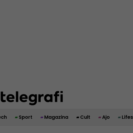
ech
Sport
Magazina
Cult
Ajo
Life