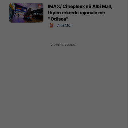
IMAX/ Cineplexx në Albi Mall,
thyen rekorde rajonale me
"Odisea"
Albi Mall