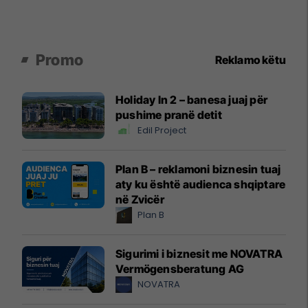
Promo
Reklamo këtu
Holiday In 2 – banesa juaj për
pushime pranë detit
Edil Project
Plan B – reklamoni biznesin tuaj
aty ku është audienca shqiptare
në Zvicër
Plan B
Sigurimi i biznesit me NOVATRA
Vermögensberatung AG
NOVATRA