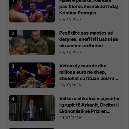
Fjalët e para të Joshuas
pas fitores me nokaut ndaj
Kristian Prengës
26/07/2026
Pesë ditë pas marrjes së
detyrës, shefi i ri i ushtrisë
ukrainase urdhëron
kontroll të madh
26/07/2026
Vetëm dy raunde dhe
miliona euro në xhep,
zbulohet sa fituan Joshua
e Prenga
26/07/2026
Vëllai iu etiketua si pjesëtar
i grupit të Arkanit, Drejtori i
Ekonomisë në Prizren
mohon pretendimet
24/07/2026