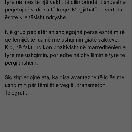
tyre në mes të një vakti, të cilin prindërit shpesh e
përjetojnë si diçka të keqe. Megjithatë, e vërteta
është krejtësisht ndryshe.
Një grup pediatërish shpjegojnë përse është mirë
që fëmijët të luajnë me ushqimin gjatë vakteve.
Kjo, në fakt, ndikon pozitivisht në marrëdhënien e
tyre me ushqimin, por edhe në zhvillimin e tyre të
përgjithshëm.
Siç shpjegojnë ata, ka disa avantazhe të lojës me
ushqimin për fëmijët e vegjël, transmeton
Telegrafi.