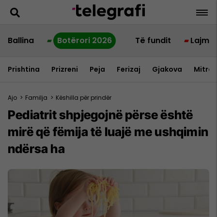
Ballina
Botërori 2026
Të fundit
Lajme
Prishtina
Prizreni
Peja
Ferizaj
Gjakova
Mitrov
Ajo
>
Familja
>
Këshilla për prindër
Pediatrit shpjegojnë përse është
mirë që fëmija të luajë me ushqimin
ndërsa ha