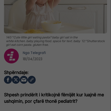
140:"Cute little girl eating pasta? baby girl sat in the
white kitchen. baby playing food. space for text. baby
12:"Shutterstock
girl eat corn pasta. gluten free.
Nga
Telegrafi
18/04/2023
Shpesh prindërit i kritikojnë fëmijët kur luajnë me
ushqimin, por çfarë thonë pediatrit?