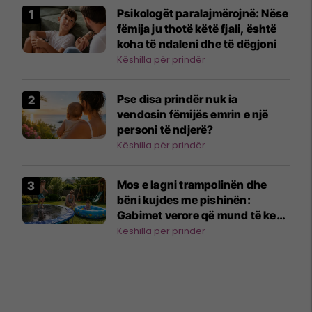
Psikologët paralajmërojnë: Nëse
fëmija ju thotë këtë fjali, është
koha të ndaleni dhe të dëgjoni
Këshilla për prindër
Pse disa prindër nuk ia
vendosin fëmijës emrin e një
personi të ndjerë?
Këshilla për prindër
Mos e lagni trampolinën dhe
bëni kujdes me pishinën:
Gabimet verore që mund të kenë
pasoja serioze
Këshilla për prindër