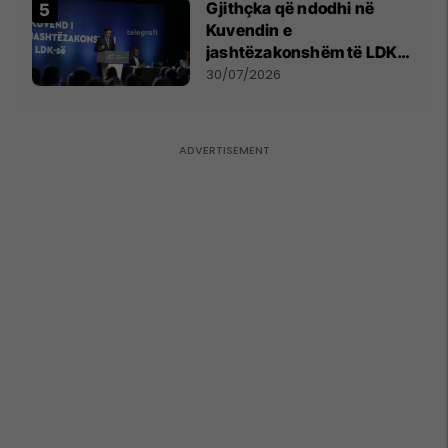
Gjithçka që ndodhi në
Kuvendin e
jashtëzakonshëm të LDK-
së
30/07/2026