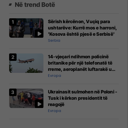
Në trend Botë
Sërish kërcënon, Vuçiq para
ushtarëve: Kurrë mos e harroni,
'Kosova është pjesë e Serbisë'
Serbia
14-vjeçari ndihmon policinë
britanike për një telefonatë të
rreme, aeroplanët luftarakë u
ngritën në ajër për të
Evropa
interceptuar fluturaken e Qatar
Airways që po shkonte drejt
Ukrainasit sulmohen në Poloni -
Mançesterit
Tusk i kërkon presidentit të
reagojë
Evropa