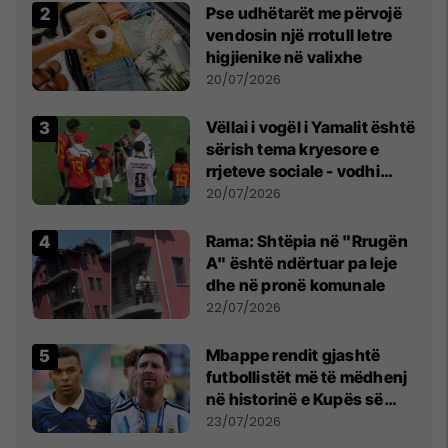
Pse udhëtarët me përvojë
vendosin një rrotull letre
higjienike në valixhe
20/07/2026
Vëllai i vogël i Yamalit është
sërish tema kryesore e
rrjeteve sociale - vodhi
vëmendjen pas finales së
20/07/2026
Kupës së Botës
Rama: Shtëpia në "Rrugën
A" është ndërtuar pa leje
dhe në pronë komunale
22/07/2026
Mbappe rendit gjashtë
futbollistët më të mëdhenj
në historinë e Kupës së
Botës, Messi mbetet i dyti
23/07/2026