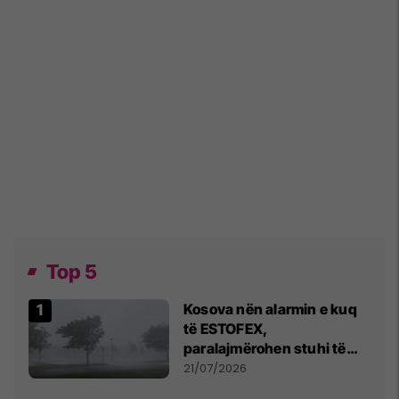
Top 5
Kosova nën alarmin e kuq
të ESTOFEX,
paralajmërohen stuhi të
fuqishme me breshër dhe
21/07/2026
erëra të forta