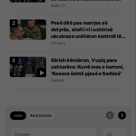
Mali i Zi
Pesë ditë pas marrjes së
detyrës, shefi i ri i ushtrisë
ukrainase urdhëron kontroll të
madh
Evropa
Sërish kërcënon, Vuçiq para
ushtarëve: Kurrë mos e harroni,
'Kosova është pjesë e Serbisë'
Serbia
Jobs
Real Estate