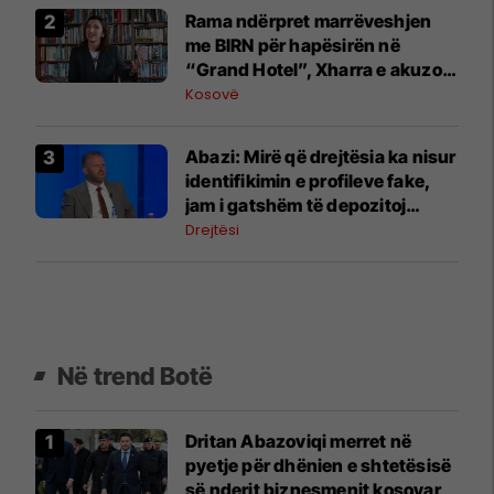
Rama ndërpret marrëveshjen
me BIRN për hapësirën në
“Grand Hotel”, Xharra e akuzon
për hakmarrje
Kosovë
Abazi: Mirë që drejtësia ka nisur
identifikimin e profileve fake,
jam i gatshëm të depozitoj
dëshmi
Drejtësi
Në trend Botë
Dritan Abazoviqi merret në
pyetje për dhënien e shtetësisë
së nderit biznesmenit kosovar