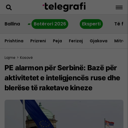
Ballina
Botërori 2026
Eksperti
Të fu
Prishtina
Prizreni
Peja
Ferizaj
Gjakova
Mitrov
Lajme
>
Kosovë
PE alarmon për Serbinë: Bazë për
aktivitetet e inteligjencës ruse dhe
blerëse të raketave kineze