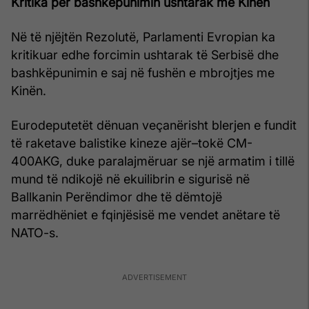
Kritika për bashkëpunimin ushtarak me Kinën
Në të njëjtën Rezolutë, Parlamenti Evropian ka
kritikuar edhe forcimin ushtarak të Serbisë dhe
bashkëpunimin e saj në fushën e mbrojtjes me
Kinën.
Eurodeputetët dënuan veçanërisht blerjen e fundit
të raketave balistike kineze ajër–tokë CM-
400AKG, duke paralajmëruar se një armatim i tillë
mund të ndikojë në ekuilibrin e sigurisë në
Ballkanin Perëndimor dhe të dëmtojë
marrëdhëniet e fqinjësisë me vendet anëtare të
NATO-s.