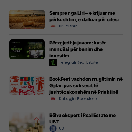
Sempre nga Liri – e krijuar me
përkushtim, e dalluar për cilësi
Liri Prizren
Përzgjedhja javore: katër
mundësi për banim dhe
investim
Telegrafi Real Estate
BookFest vazhdon rrugëtimin në
Gjilan pas suksesit të
jashtëzakonshëm në Prishtinë
Dukagjini Bookstore
Bëhu ekspert i Real Estate me
UBT
UBT