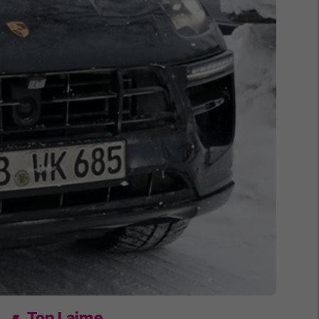
Top Lajme