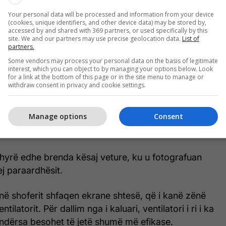
Your personal data will be processed and information from your device
(cookies, unique identifiers, and other device data) may be stored by,
accessed by and shared with 369 partners, or used specifically by this
site. We and our partners may use precise geolocation data.
List of
partners.
Some vendors may process your personal data on the basis of legitimate
interest, which you can object to by managing your options below. Look
for a link at the bottom of this page or in the site menu to manage or
withdraw consent in privacy and cookie settings.
Manage options
Consent
 ka vendosur t’i bëjë ndryshime të dukshme, që
 imazhe të spiunuara.
 hyrë edhe brenda kësaj veture, ku u fotografuan
ej paraardhësit.
në shoferit shfaqen ekrane shtesë, që i kanë zënë
tilatorit. Për dallim nga i kaluari, ventilatori i ri i ka
, ndërsa besohet të jetë shumë më efikase.