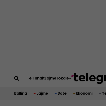
Të Fundit
Lajme lokale
Ballina
Lajme
Botë
Ekonomi
T