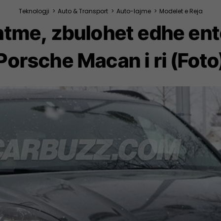
Teknologji
>
Auto & Transport
>
Auto-lajme
>
Modelet e Reja
tme, zbulohet edhe ente
Porsche Macan i ri (Foto