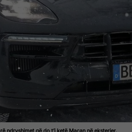
ë ndryshimet që do t’i ketë Macan në eksterier,