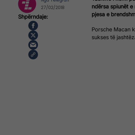
Nga
Telegrafi
ndërsa spiunët e 
27/02/2018
pjesa e brendsh
Porsche Macan ka
sukses të jashtë