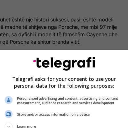
uhet është një histori suksesi, pasi: është modeli
 madhe të shitjeve nga Porsche, me mbi 97 mijë
otën, sa dyfishi i modelit të famshëm Cayenne dhe
e që Porsche ka shitur brenda vitit.
këtyre sukseseve, Macan ka nisur të tregojë
et ndryshim.
Telegrafi asks for your consent to use your
personal data for the following purposes:
Personalised advertising and content, advertising and content
measurement, audience research and services development
Store and/or access information on a device
Learn more