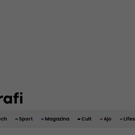
ech
Sport
Magazina
Cult
Ajo
Life