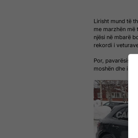
Lirisht mund të th
me marzhën më të
njësi në mbarë b
rekordi i veturav
Por, pavarësisht 
moshën dhe i duh