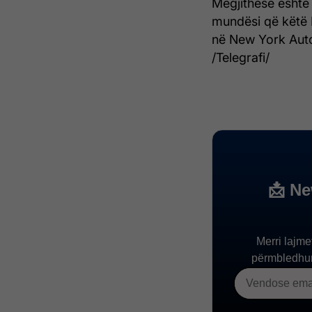
Megjithëse është 
mundësi që këtë
në New York Auto 
/Telegrafi/