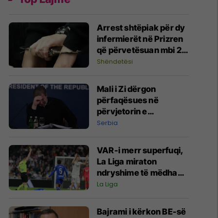
​Arrest shtëpiak për dy
infermierët në Prizren
që përvetësuan mbi 2
mijë euro
Shëndetësi
Mali i Zi dërgon
përfaqësues në
përvjetorin e
Operacionit “Stuhia”,
Serbia
zemërohet Vuçiq
VAR-i merr superfuqi,
La Liga miraton
ndryshime të mëdha
në rregullat për
La Liga
sezonin e ardhshëm
Bajrami i kërkon BE-së