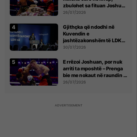
zbulohet sa fituan Joshua
e Prenga
26/07/2026
Gjithçka që ndodhi në
Kuvendin e
jashtëzakonshëm të LDK-
së
30/07/2026
E rrëzoi Joshuan, por nuk
arriti ta mposhtë – Prenga
bie me nokaut në raundin e
dytë
26/07/2026