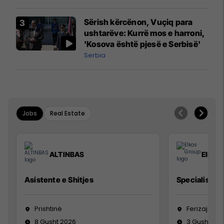
Sërish kërcënon, Vuçiq para
ushtarëve: Kurrë mos e harroni,
'Kosova është pjesë e Serbisë'
Serbia
Jobs
Real Estate
ALTINBAS
Elkos
Asistente e Shitjes
Specialist Mi
Prishtinë
Ferizaj
8 Gusht 2026
3 Gusht 20