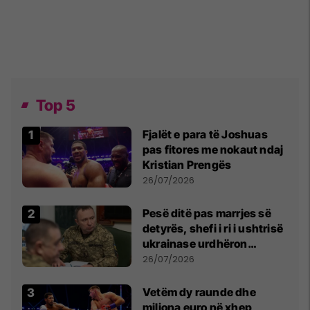
Top 5
Fjalët e para të Joshuas
pas fitores me nokaut ndaj
Kristian Prengës
26/07/2026
Pesë ditë pas marrjes së
detyrës, shefi i ri i ushtrisë
ukrainase urdhëron
kontroll të madh
26/07/2026
Vetëm dy raunde dhe
miliona euro në xhep,