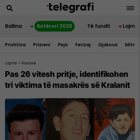
Ballina
Botërori 2026
Të fundit
Lajme
Prishtina
Prizreni
Peja
Ferizaj
Gjakova
Mitrov
Lajme
>
Kosovë
Pas 26 vitesh pritje, identifikohen
tri viktima të masakrës së Kralanit