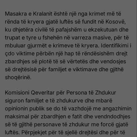
Masakra e Kralanit është një nga krimet më të
rënda të kryera gjatë luftës së fundit në Kosovë,
ku dhjetëra civilë të pafajshëm u ekzekutuan dhe
trupat e tyre u fshehën në varreza masive, për të
mbuluar gjurmët e krimeve të kryera. Identifikimi i
çdo viktime përbën një hap të rëndësishëm drejt
zbardhjes së plotë të së vërtetës dhe vendosjes
së drejtësisë për familjet e viktimave dhe gjithë
shoqërinë.
Komisioni Qeveritar për Persona të Zhdukur
siguron familjet e të zhdukurve dhe mbarë
opinionin publik se do të vazhdojë me angazhimin
maksimal për zbardhjen e fatit dhe vendndodhjes
së të gjithë personave të zhdukur me forcë gjatë
luftës. Përpjekjet për të sjellë drejtësi dhe për të