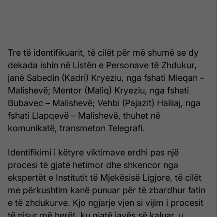
Tre të identifikuarit, të cilët për më shumë se dy
dekada ishin në Listën e Personave të Zhdukur,
janë Sabedin (Kadri) Kryeziu, nga fshati Mleqan –
Malishevë; Mentor (Maliq) Kryeziu, nga fshati
Bubavec – Malishevë; Vehbi (Pajazit) Halilaj, nga
fshati Llapqevë – Malishevë, thuhet në
komunikatë, transmeton Telegrafi.
Identifikimi i këtyre viktimave erdhi pas një
procesi të gjatë hetimor dhe shkencor nga
ekspertët e Institutit të Mjekësisë Ligjore, të cilët
me përkushtim kanë punuar për të zbardhur fatin
e të zhdukurve. Kjo ngjarje vjen si vijim i procesit
të nisur më herët, ku gjatë javës së kaluar, u