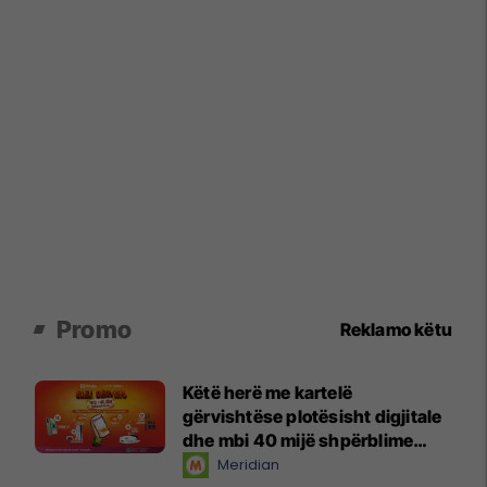
Promo
Reklamo këtu
Këtë herë me kartelë
gërvishtëse plotësisht digjitale
dhe mbi 40 mijë shpërblime
instant!
Meridian