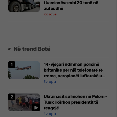
i kamionëve mbi 20 tonë në
autoudhë
Kosovë
Në trend Botë
14-vjeçari ndihmon policinë
britanike për një telefonatë të
rreme, aeroplanët luftarakë u
ngritën në ajër për të
Evropa
interceptuar fluturaken e Qatar
Airways që po shkonte drejt
Ukrainasit sulmohen në Poloni -
Mançesterit
Tusk i kërkon presidentit të
reagojë
Evropa