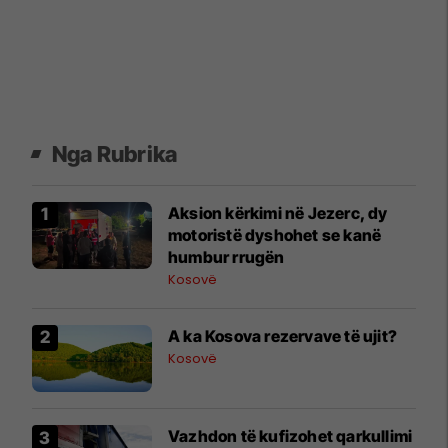
Nga Rubrika
Aksion kërkimi në Jezerc, dy
motoristë dyshohet se kanë
humbur rrugën
Kosovë
A ka Kosova rezervave të ujit?
Kosovë
Vazhdon të kufizohet qarkullimi