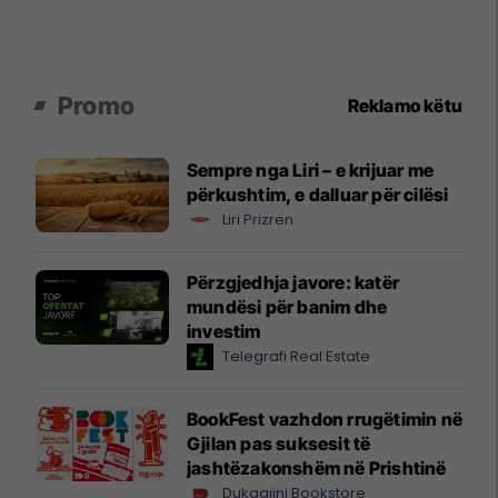
Promo
Reklamo këtu
Sempre nga Liri – e krijuar me
përkushtim, e dalluar për cilësi
Liri Prizren
Përzgjedhja javore: katër
mundësi për banim dhe
investim
Telegrafi Real Estate
BookFest vazhdon rrugëtimin në
Gjilan pas suksesit të
jashtëzakonshëm në Prishtinë
Dukagjini Bookstore