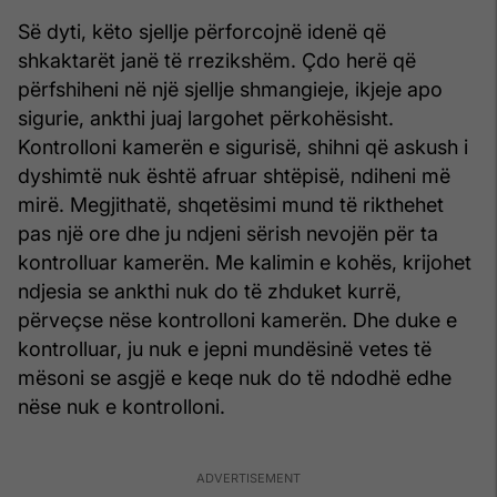
Së dyti, këto sjellje përforcojnë idenë që
shkaktarët janë të rrezikshëm. Çdo herë që
përfshiheni në një sjellje shmangieje, ikjeje apo
sigurie, ankthi juaj largohet përkohësisht.
Kontrolloni kamerën e sigurisë, shihni që askush i
dyshimtë nuk është afruar shtëpisë, ndiheni më
mirë. Megjithatë, shqetësimi mund të rikthehet
pas një ore dhe ju ndjeni sërish nevojën për ta
kontrolluar kamerën. Me kalimin e kohës, krijohet
ndjesia se ankthi nuk do të zhduket kurrë,
përveçse nëse kontrolloni kamerën. Dhe duke e
kontrolluar, ju nuk e jepni mundësinë vetes të
mësoni se asgjë e keqe nuk do të ndodhë edhe
nëse nuk e kontrolloni.