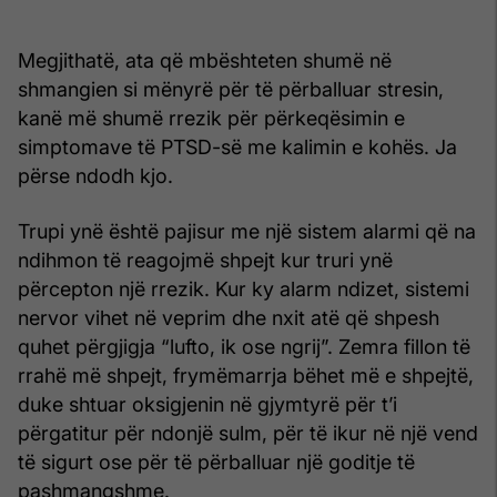
Megjithatë, ata që mbështeten shumë në
shmangien si mënyrë për të përballuar stresin,
kanë më shumë rrezik për përkeqësimin e
simptomave të PTSD-së me kalimin e kohës. Ja
përse ndodh kjo.
Trupi ynë është pajisur me një sistem alarmi që na
ndihmon të reagojmë shpejt kur truri ynë
përcepton një rrezik. Kur ky alarm ndizet, sistemi
nervor vihet në veprim dhe nxit atë që shpesh
quhet përgjigja “lufto, ik ose ngrij”. Zemra fillon të
rrahë më shpejt, frymëmarrja bëhet më e shpejtë,
duke shtuar oksigjenin në gjymtyrë për t’i
përgatitur për ndonjë sulm, për të ikur në një vend
të sigurt ose për të përballuar një goditje të
pashmangshme.