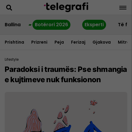
Ballina
Botërori 2026
Eksperti
Të fu
Prishtina
Prizreni
Peja
Ferizaj
Gjakova
Mitrov
Lifestyle
Paradoksi i traumës: Pse shmangia
e kujtimeve nuk funksionon