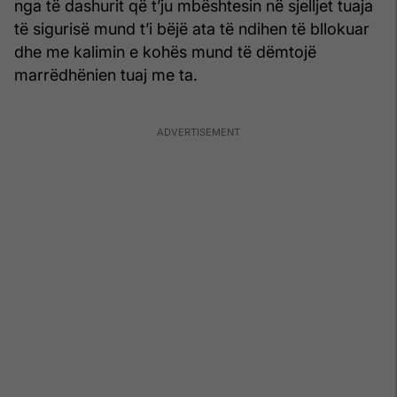
nga të dashurit që t’ju mbështesin në sjelljet tuaja
të sigurisë mund t’i bëjë ata të ndihen të bllokuar
dhe me kalimin e kohës mund të dëmtojë
marrëdhënien tuaj me ta.