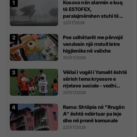
Kosova nën alarmin e kuq
të ESTOFEX,
paralajmërohen stuhi të
fuqishme me breshër dhe
21/07/2026
erëra të forta
Pse udhëtarët me përvojë
vendosin një rrotull letre
higjienike në valixhe
20/07/2026
Vëllai i vogël i Yamalit është
sërish tema kryesore e
rrjeteve sociale - vodhi
vëmendjen pas finales së
20/07/2026
Kupës së Botës
Rama: Shtëpia në "Rrugën
A" është ndërtuar pa leje
dhe në pronë komunale
22/07/2026