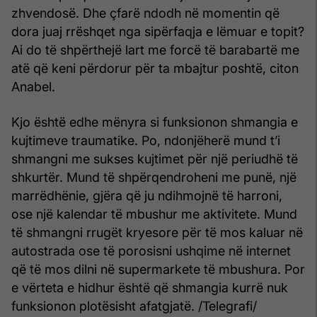
zhvendosë. Dhe çfarë ndodh në momentin që
dora juaj rrëshqet nga sipërfaqja e lëmuar e topit?
Ai do të shpërthejë lart me forcë të barabartë me
atë që keni përdorur për ta mbajtur poshtë, citon
Anabel.
Kjo është edhe mënyra si funksionon shmangia e
kujtimeve traumatike. Po, ndonjëherë mund t’i
shmangni me sukses kujtimet për një periudhë të
shkurtër. Mund të shpërqendroheni me punë, një
marrëdhënie, gjëra që ju ndihmojnë të harroni,
ose një kalendar të mbushur me aktivitete. Mund
të shmangni rrugët kryesore për të mos kaluar në
autostrada ose të porosisni ushqime në internet
që të mos dilni në supermarkete të mbushura. Por
e vërteta e hidhur është që shmangia kurrë nuk
funksionon plotësisht afatgjatë. /Telegrafi/