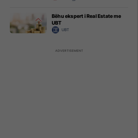
Bëhu ekspert i Real Estate me
UBT
UBT