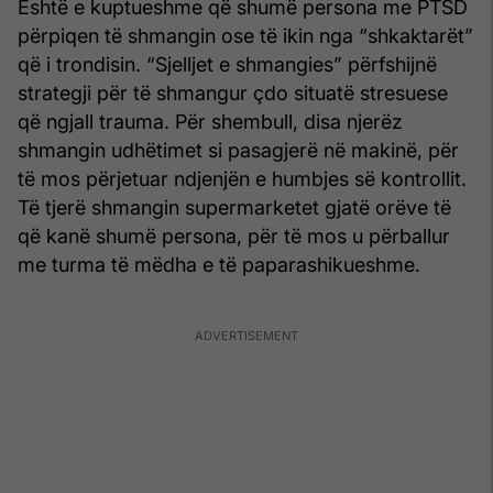
Është e kuptueshme që shumë persona me PTSD
përpiqen të shmangin ose të ikin nga “shkaktarët”
që i trondisin. “Sjelljet e shmangies” përfshijnë
strategji për të shmangur çdo situatë stresuese
që ngjall trauma. Për shembull, disa njerëz
shmangin udhëtimet si pasagjerë në makinë, për
të mos përjetuar ndjenjën e humbjes së kontrollit.
Të tjerë shmangin supermarketet gjatë orëve të
që kanë shumë persona, për të mos u përballur
me turma të mëdha e të paparashikueshme.