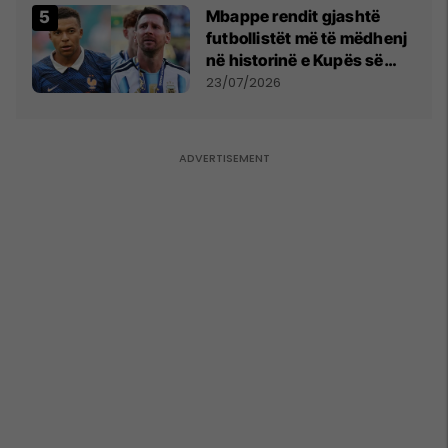
Mbappe rendit gjashtë
futbollistët më të mëdhenj
në historinë e Kupës së
Botës, Messi mbetet i dyti
23/07/2026