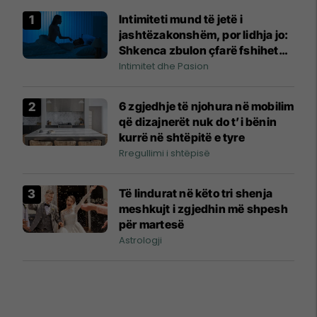
Intimiteti mund të jetë i
jashtëzakonshëm, por lidhja jo:
Shkenca zbulon çfarë fshihet
pas pasionit
Intimitet dhe Pasion
6 zgjedhje të njohura në mobilim
që dizajnerët nuk do t’i bënin
kurrë në shtëpitë e tyre
Rregullimi i shtëpisë
Të lindurat në këto tri shenja
meshkujt i zgjedhin më shpesh
për martesë
Astrologji