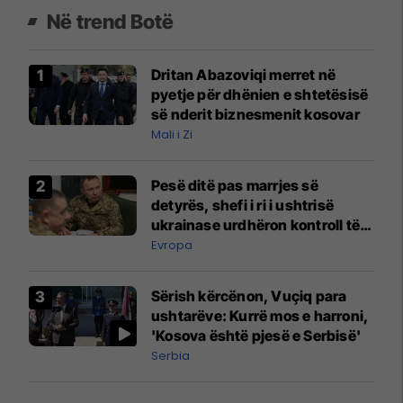
Në trend Botë
Dritan Abazoviqi merret në
pyetje për dhënien e shtetësisë
së nderit biznesmenit kosovar
Mali i Zi
Pesë ditë pas marrjes së
detyrës, shefi i ri i ushtrisë
ukrainase urdhëron kontroll të
madh
Evropa
Sërish kërcënon, Vuçiq para
ushtarëve: Kurrë mos e harroni,
'Kosova është pjesë e Serbisë'
Serbia