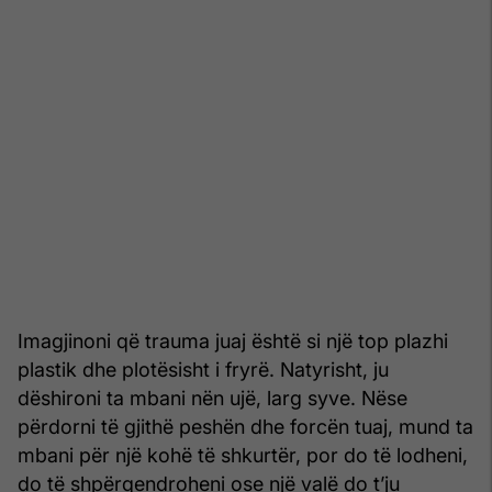
Imagjinoni që trauma juaj është si një top plazhi
plastik dhe plotësisht i fryrë. Natyrisht, ju
dëshironi ta mbani nën ujë, larg syve. Nëse
përdorni të gjithë peshën dhe forcën tuaj, mund ta
mbani për një kohë të shkurtër, por do të lodheni,
do të shpërqendroheni ose një valë do t’ju