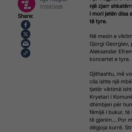
një zjarr shkatër
17/03/2025
i mori jetën disa
të tyre.
Në mesin e viktim
Gjorgi Georgiev, p
Aleksandar Efremo
koncertet e tyre.
Gjithashtu, më v
cila ishte një mb
tjetër viktimë ish
Kryetari i Komun
dhimbjen për humb
fëmijë i bukur, t
të gjenim... Por 
dëgjoja kurrë. St