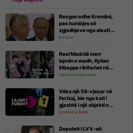
Reagon edhe Kremlini,
pas humbjes së
zgjedhjeve nga aleati i
Rusisë, Viktor Orban,
Evropa
në Hungari
Real Madridi merr
lajmin e madh, Kylian
Mbappe rikthehet në
stërvitje para
Liga e Kampionëve
përballjes me Bayern
Munichun
Vdes një 59-vjeçar në
Ferizaj, bie nga kati i
gjashtë i një objekti në
ndërtim
Kronika e Zezë
Deputeti i LVV-së: