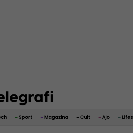
ech
Sport
Magazina
Cult
Ajo
Life