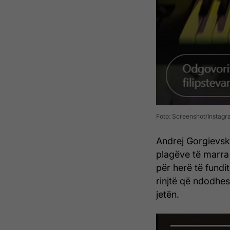
Foto: Screenshot/Instag
Andrej Gorgievski
plagëve të marra 
për herë të fundi
rinjtë që ndodhes
jetën.