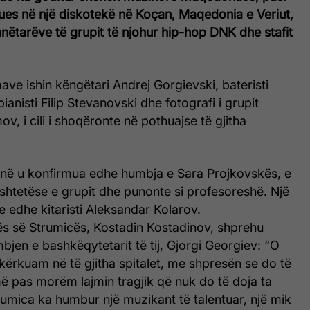
rues në një diskotekë në Koçan, Maqedonia e Veriut,
 anëtarëve të grupit të njohur hip-hop DNK dhe stafit
ave ishin këngëtari Andrej Gorgievski, bateristi
ianisti Filip Stevanovski dhe fotografi i grupit
v, i cili i shoqëronte në pothuajse të gjitha
onë u konfirmua edhe humbja e Sara Projkovskës, e
ështetëse e grupit dhe punonte si profesoreshë. Një
te edhe kitaristi Aleksandar Kolarov.
ës së Strumicës, Kostadin Kostadinov, shprehu
jen e bashkëqytetarit të tij, Gjorgi Georgiev: “O
ë kërkuam në të gjitha spitalet, me shpresën se do të
më pas morëm lajmin tragjik që nuk do të doja ta
rumica ka humbur një muzikant të talentuar, një mik