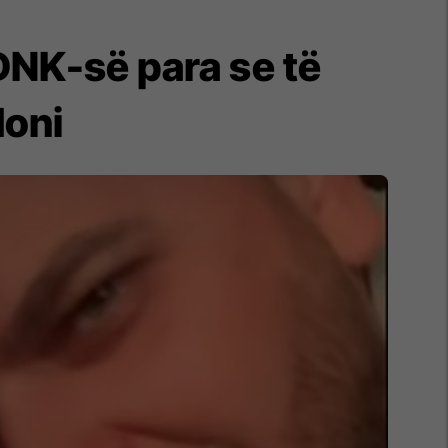
 DNK-së para se të
doni