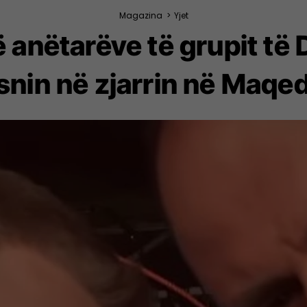
Magazina
>
Yjet
ë anëtarëve të grupit të
snin në zjarrin në Maqe