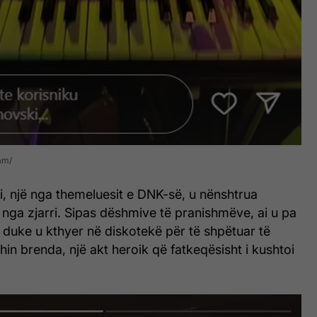
ram
, një nga themeluesit e DNK-së, u nënshtrua
nga zjarri. Sipas dëshmive të pranishmëve, ai u pa
t duke u kthyer në diskotekë për të shpëtuar të
hin brenda, një akt heroik që fatkeqësisht i kushtoi