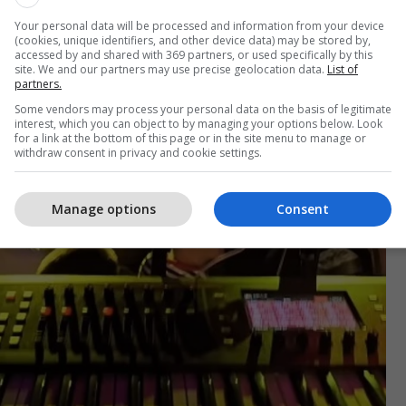
Your personal data will be processed and information from your device
(cookies, unique identifiers, and other device data) may be stored by,
accessed by and shared with 369 partners, or used specifically by this
site. We and our partners may use precise geolocation data.
List of
partners.
Some vendors may process your personal data on the basis of legitimate
interest, which you can object to by managing your options below. Look
for a link at the bottom of this page or in the site menu to manage or
withdraw consent in privacy and cookie settings.
Manage options
Consent