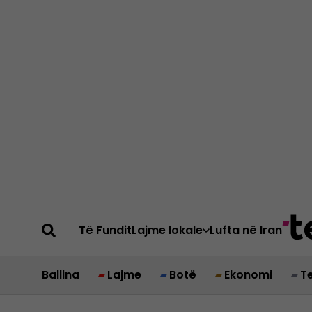
Të Fundit
Lajme lokale
Lufta në Iran
Ballina
Lajme
Botë
Ekonomi
T