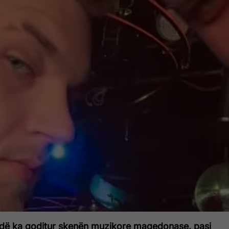
ëndë ka goditur skenën muzikore maqedonase, pasi