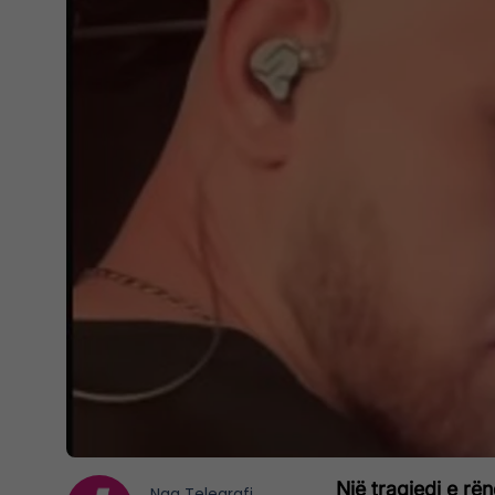
Një tragjedi e r
Nga
Telegrafi