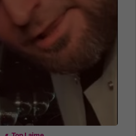
Top Lajme