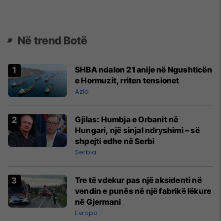
Në trend Botë
SHBA ndalon 21 anije në Ngushticën
e Hormuzit, rriten tensionet
Azia
Gjilas: Humbja e Orbanit në
Hungari, një sinjal ndryshimi – së
shpejti edhe në Serbi
Serbia
Tre të vdekur pas një aksidenti në
vendin e punës në një fabrikë lëkure
në Gjermani
Evropa