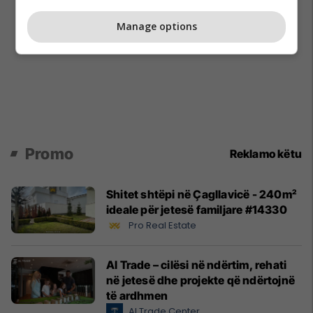
Manage options
Promo
Reklamo këtu
Shitet shtëpi në Çagllavicë - 240m²
ideale për jetesë familjare #14330
Pro Real Estate
Al Trade – cilësi në ndërtim, rehati
në jetesë dhe projekte që ndërtojnë
të ardhmen
Al Trade Center