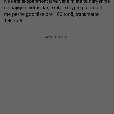
Në këtë eksperiment janë vënë mjete të ndryshme
në pajisjen hidraulike, e cila i shtypte gjësendet
me peshë goditëse prej 100 tonë, transmeton
Telegrafi.