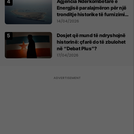
Agjencia Ndërkombëtare e
Energjisë paralajmëron për një
tronditje historike të furnizimit
me naftë, ndërsa lufta me
14/04/2026
Iranin mbyt tregjet globale
Dosjet që mund të ndryshojnë
historinë: çfarë do të zbulohet
në “Debat Plus”?
17/04/2026