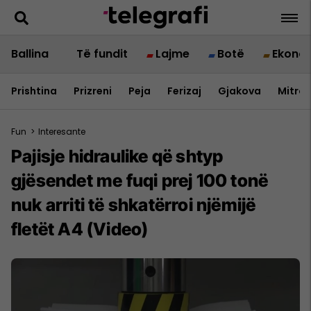
Ballina
Të fundit
Lajme
Botë
Ekono
Prishtina
Prizreni
Peja
Ferizaj
Gjakova
Mitrov
Fun
>
Interesante
Pajisje hidraulike që shtyp
gjësendet me fuqi prej 100 tonë
nuk arriti të shkatërroi njëmijë
fletët A4 (Video)