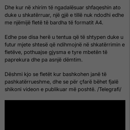
Dhe kur në xhirim të ngadalësuar shfaqeshin ato
duke u shkatërruar, një gjë e tillë nuk ndodhi edhe
me njëmijë fletë të bardha të formatit A4.
Edhe pse disa herë u tentua që të shtypen duke u
futur mjete shtesë që ndihmojnë në shkatërrimin e
fletëve, pothuajse gjysma e tyre mbetën të
paprekura dhe pa asnjë dëmtim.
Dëshmi kjo se fletët kur bashkohen janë të
pashkatërrueshme, dhe se për çfarë bëhet fjalë
shikoni videon e publikuar më poshtë. /Telegrafi/