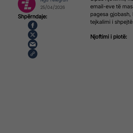
Nga
Telegrafi
email-eve të mask
25/04/2026
pagesa gjobash, k
tejkalimi i shpejtë
Njoftimi i plotë: