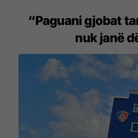
“Paguani gjobat tan
nuk janë d