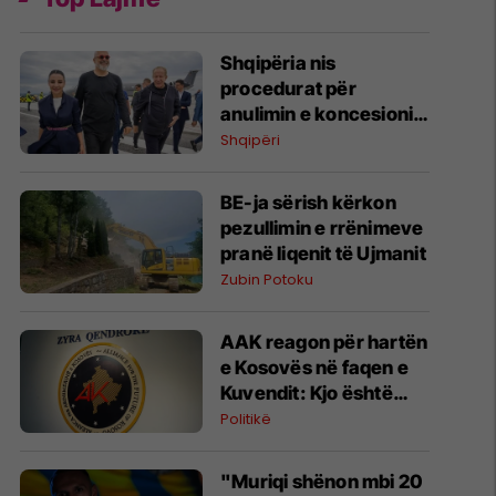
​Shqipëria nis
procedurat për
anulimin e koncesionit
të Aeroportit të Vlorës
Shqipëri
BE-ja sërish kërkon
pezullimin e rrënimeve
pranë liqenit të Ujmanit
Zubin Potoku
AAK reagon për hartën
e Kosovës në faqen e
Kuvendit: Kjo është
fytyra e vërtetë e këtij
Politikë
pushteti
"Muriqi shënon mbi 20