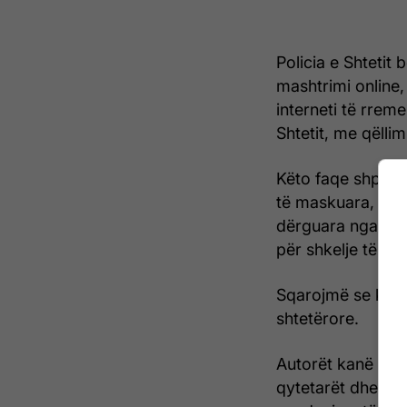
Policia e Shtetit
mashtrimi online,
interneti të rrem
Shtetit, me qëllim
Këto faqe shpër
të maskuara, duke
dërguara nga aut
për shkelje të qar
Sqarojmë se këto
shtetërore.
Autorët kanë përd
qytetarët dhe për