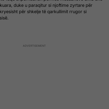
uara, duke u paraqitur si njoftime zyrtare për
ryesisht për shkelje të qarkullimit rrugor si
sisë.