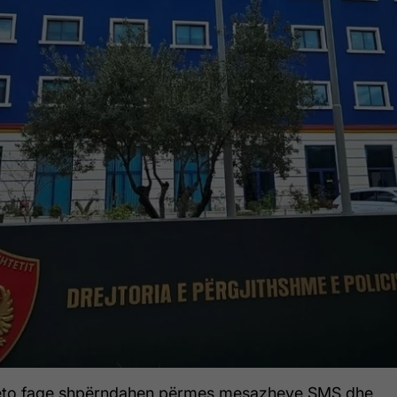
 këto faqe shpërndahen përmes mesazheve SMS dhe