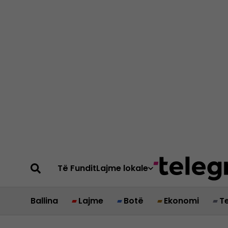
Të Fundit
Lajme lokale
Ballina
Lajme
Botë
Ekonomi
T