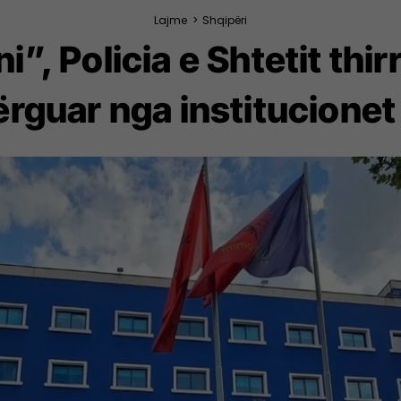
Lajme
>
Shqipëri
i”, Policia e Shtetit thi
ërguar nga institucionet