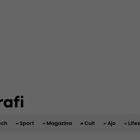
ech
Sport
Magazina
Cult
Ajo
Life