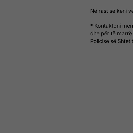
Në rast se keni 
* Kontaktoni menj
dhe për të marrë
Policisë së Shtetit