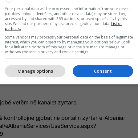
ënave bankare.
Your personal data will be processed and information from your device
(cookies, unique identifiers, and other device data) may be stored by,
skeme është vjedhja e të dhënave bankare dhe më
accessed by and shared with 369 partners, or used specifically by this
site. We and our partners may use precise geolocation data.
List of
 fondeve nga llogaritë e qytetarëve.
partners.
Some vendors may process your personal data on the basis of legitimate
bën thirrje për kujdes maksimal:
interest, which you can object to by managing your options below. Look
for a link at the bottom of this page or in the site menu to manage or
withdraw consent in privacy and cookie settings.
 linke të dyshimta të ardhura përmes SMS apo
era.
Manage options
Consent
snjëherë të dhënat tuaja bankare në faqe të pa
gjobë vetëm në kanalet zyrtare.
 kontrollojnë gjobat në portalin zyrtar e-Albania:
.al/eAlbaniaServices/UseService.aspx?
79