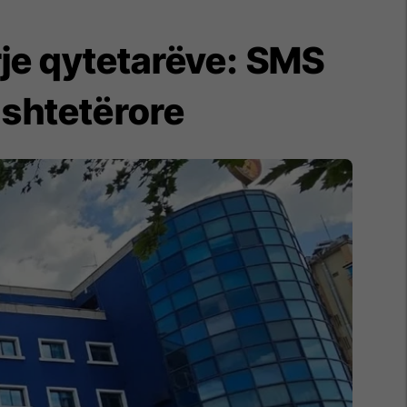
rrje qytetarëve: SMS
 shtetërore