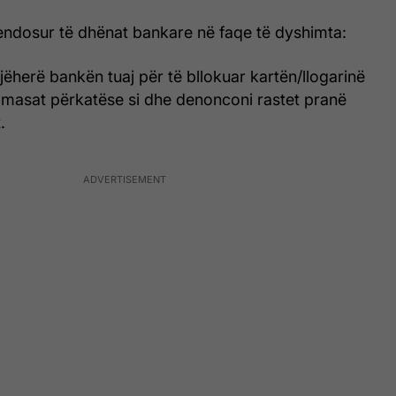
vendosur të dhënat bankare në faqe të dyshimta:
ëherë bankën tuaj për të bllokuar kartën/llogarinë
 masat përkatëse si dhe denonconi rastet pranë
.