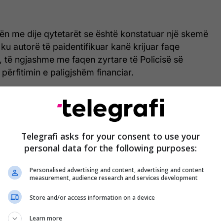
 bën me dije qytetarët se është konstatuar një skemë
 ku autorë të paidentifikuar kanë krijuar faqe
e, të ngjashme me faqen zyrtare të Policisë së
 përfitimin e paligjshëm financiar.
ndahen përmes mesazheve SMS, dhe adresa emaili
 u paraqitur në mënyrë të rreme si njoftime të
oritete shtetërore, lidhur me pagesën e gjobave
Telegrafi asks for your consent to use your
kullimit rrugor, kryesisht për tejkalim shpejtësie.
personal data for the following purposes:
 mesazhe NUK janë dërguar nga institucionet
Personalised advertising and content, advertising and content
measurement, audience research and services development
orur teknika të sofistikuara për të mashtruar
Store and/or access information on a device
 t’i orientuar drejt faqeve të rreme, ku u kërkohet
Learn more