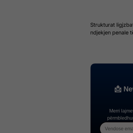
Strukturat ligjzb
ndjekjen penale t