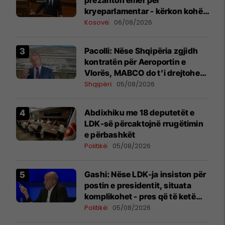
kryeparlamentar - kërkon kohë
shtesë për marrëveshje politike
Kosovë
06/08/2026
Pacolli: Nëse Shqipëria zgjidh
kontratën për Aeroportin e
Vlorës, MABCO do t’i drejtohet
arbitrazhit ndërkombëtar
Shqipëri
05/08/2026
Abdixhiku me 18 deputetët e
LDK-së përcaktojnë rrugëtimin
e përbashkët
Politikë
05/08/2026
Gashi: Nëse LDK-ja insiston për
postin e presidentit, situata
komplikohet - pres që të ketë
lëshim
Politikë
05/08/2026