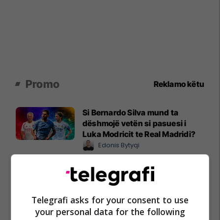
Promo
Reklamo këtu
Si Bernardo Silva mund ta
dëshmojë vetën si pasuesi i
Luka Modricit te Real Madridi?
Edonis Bytyqi
A po don me rrnu n’deti?
Kursimet mund t’ju sjellin një
banesë
Telegrafi asks for your consent to use
Banka Ekonomike
your personal data for the following