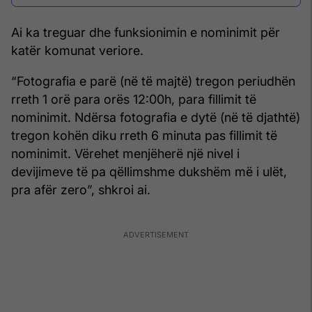
Ai ka treguar dhe funksionimin e nominimit për
katër komunat veriore.
“Fotografia e parë (në të majtë) tregon periudhën
rreth 1 orë para orës 12:00h, para fillimit të
nominimit. Ndërsa fotografia e dytë (në të djathtë)
tregon kohën diku rreth 6 minuta pas fillimit të
nominimit. Vërehet menjëherë një nivel i
devijimeve të pa qëllimshme dukshëm më i ulët,
pra afër zero”, shkroi ai.