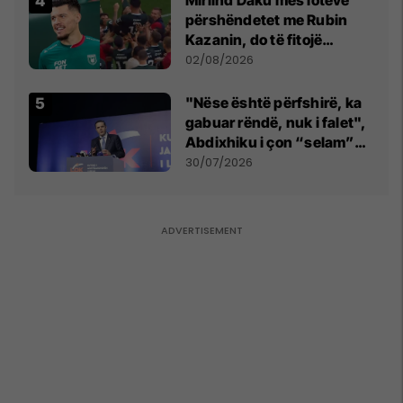
përshëndetet me Rubin
Kazanin, do të fitojë
miliona te Spartak Moska
02/08/2026
"Nëse është përfshirë, ka
gabuar rëndë, nuk i falet",
Abdixhiku i çon “selam”
Përparim Ramës
30/07/2026