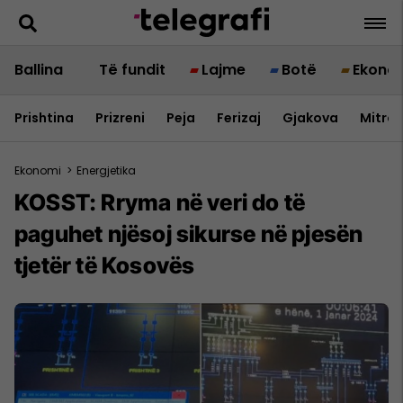
Ballina
Të fundit
Lajme
Botë
Ekono
Prishtina
Prizreni
Peja
Ferizaj
Gjakova
Mitrov
Ekonomi
>
Energjetika
KOSST: Rryma në veri do të
paguhet njësoj sikurse në pjesën
tjetër të Kosovës