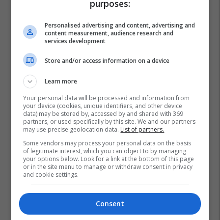
purposes:
Plan B Creative rrit ndikimin e
biznesit tuaj online
Personalised advertising and content, advertising and
content measurement, audience research and
Plan B
services development
Store and/or access information on a device
Po kërkoni mjek apo klinikë në
Kosovë? Njihuni me
Learn more
GjejeMjekun.com
GjejeMjekun
Your personal data will be processed and information from
your device (cookies, unique identifiers, and other device
data) may be stored by, accessed by and shared with 369
partners, or used specifically by this site. We and our partners
may use precise geolocation data.
List of partners.
Some vendors may process your personal data on the basis
of legitimate interest, which you can object to by managing
your options below. Look for a link at the bottom of this page
or in the site menu to manage or withdraw consent in privacy
and cookie settings.
Consent