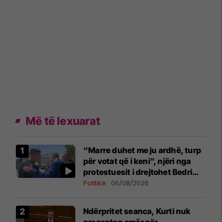
Më të lexuarat
“Marre duhet me ju ardhë, turp
për votat që i keni”, njëri nga
protestuesit i drejtohet Bedri
Hamzës
Politikë
06/08/2026
Ndërpritet seanca, Kurti nuk
prezanton emër për