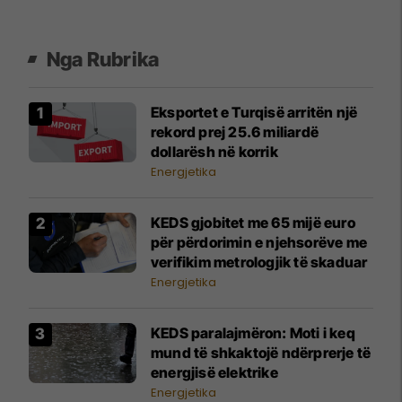
Nga Rubrika
​Eksportet e Turqisë arritën një
rekord prej 25.6 miliardë
dollarësh në korrik
Energjetika
KEDS gjobitet me 65 mijë euro
për përdorimin e njehsorëve me
verifikim metrologjik të skaduar
Energjetika
KEDS paralajmëron: Moti i keq
mund të shkaktojë ndërprerje të
energjisë elektrike
Energjetika