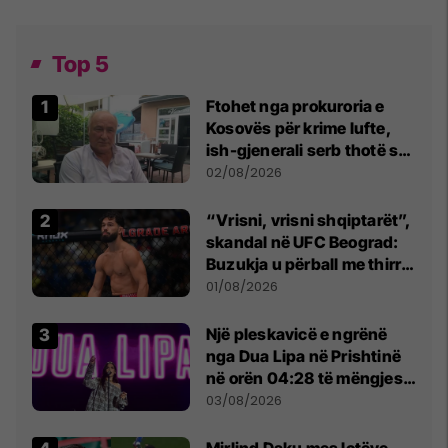
Top 5
Ftohet nga prokuroria e
Kosovës për krime lufte,
ish-gjenerali serb thotë se
dikush e tradhtoi në
02/08/2026
Beograd
“Vrisni, vrisni shqiptarët”,
skandal në UFC Beograd:
Buzukja u përball me thirrje
anti-shqiptare nga
01/08/2026
tribunat
Një pleskavicë e ngrënë
nga Dua Lipa në Prishtinë
në orën 04:28 të mëngjesit
- dhe bota digjitale serbe
03/08/2026
shpall gjendjen e luftës
Mirlind Daku mes lotëve