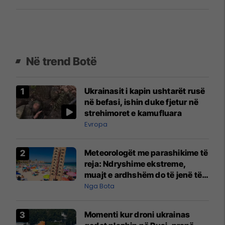
Në trend Botë
Ukrainasit i kapin ushtarët rusë
në befasi, ishin duke fjetur në
strehimoret e kamufluara
Evropa
Meteorologët me parashikime të
reja: Ndryshime ekstreme,
muajt e ardhshëm do të jenë të
pazakontë
Nga Bota
Momenti kur droni ukrainas