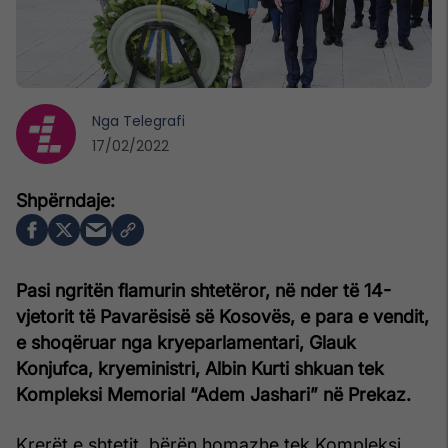
Nga
Telegrafi
17/02/2022
Pasi ngritën flamurin shtetëror, në nder të 14-
vjetorit të Pavarësisë së Kosovës, e para e vendit,
e shoqëruar nga kryeparlamentari, Glauk
Konjufca, kryeministri, Albin Kurti shkuan tek
Kompleksi Memorial “Adem Jashari” në Prekaz.
Krerët e shtetit, bërën homazhe tek Kompleksi