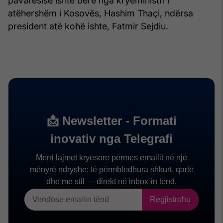
pavarësisë ishte bërë nga kryeministri i
atëhershëm i Kosovës, Hashim Thaçi, ndërsa
president atë kohë ishte, Fatmir Sejdiu.