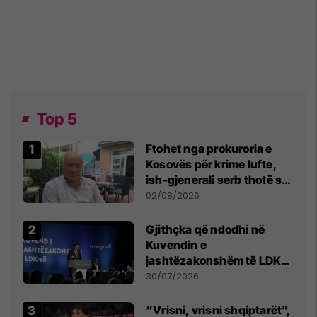
Top 5
Ftohet nga prokuroria e
Kosovës për krime lufte,
ish-gjenerali serb thotë se
dikush e tradhtoi në
02/08/2026
Beograd
Gjithçka që ndodhi në
Kuvendin e
jashtëzakonshëm të LDK-
së
30/07/2026
“Vrisni, vrisni shqiptarët”,