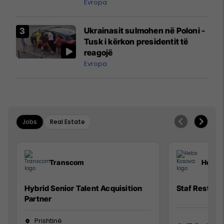
madh
Evropa
Ukrainasit sulmohen në Poloni -
Tusk i kërkon presidentit të
reagojë
Evropa
Jobs
Real Estate
Transcom
Hebs 
Hybrid Senior Talent Acquisition
Staf Restora
Partner
Prishtinë