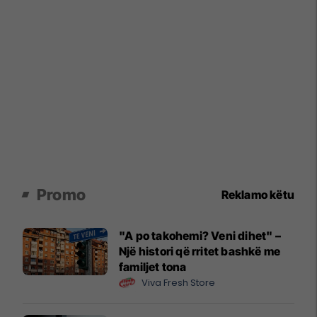
Promo
Reklamo këtu
"A po takohemi? Veni dihet" –
Një histori që rritet bashkë me
familjet tona
Viva Fresh Store