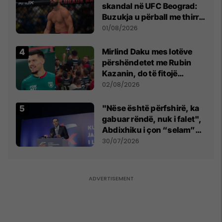
skandal në UFC Beograd:
Buzukja u përball me thirrje
anti-shqiptare nga
01/08/2026
tribunat
Mirlind Daku mes lotëve
përshëndetet me Rubin
Kazanin, do të fitojë
miliona te Spartak Moska
02/08/2026
"Nëse është përfshirë, ka
gabuar rëndë, nuk i falet",
Abdixhiku i çon “selam”
Përparim Ramës
30/07/2026