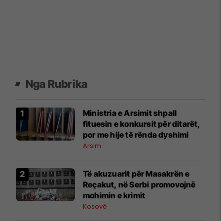
Nga Rubrika
Ministria e Arsimit shpall
fituesin e konkursit për ditarët,
por me hije të rënda dyshimi
Arsim
Të akuzuarit për Masakrën e
Reçakut, në Serbi promovojnë
mohimin e krimit
Kosovë