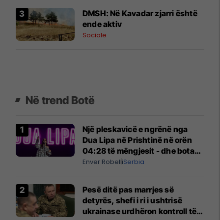
DMSH: Në Kavadar zjarri është
ende aktiv
Sociale
Në trend Botë
Një pleskavicë e ngrënë nga
Dua Lipa në Prishtinë në orën
04:28 të mëngjesit - dhe bota
digjitale serbe shpall gjendjen e
Enver Robelli
Serbia
luftës
Pesë ditë pas marrjes së
detyrës, shefi i ri i ushtrisë
ukrainase urdhëron kontroll të