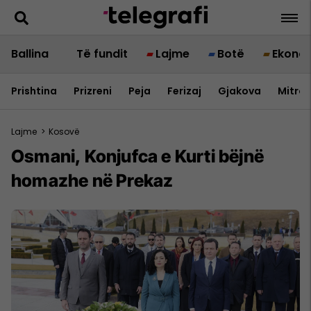
Ballina
Të fundit
Lajme
Botë
Ekono
Prishtina
Prizreni
Peja
Ferizaj
Gjakova
Mitrov
Lajme
>
Kosovë
​Osmani, Konjufca e Kurti bëjnë
homazhe në Prekaz