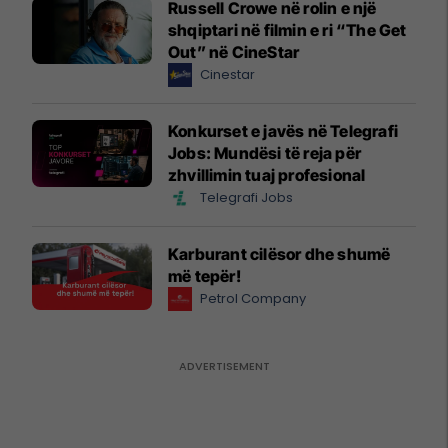
Russell Crowe në rolin e një
shqiptari në filmin e ri “The Get
Out” në CineStar
Cinestar
Konkurset e javës në Telegrafi
Jobs: Mundësi të reja për
zhvillimin tuaj profesional
Telegrafi Jobs
Karburant cilësor dhe shumë
më tepër!
Petrol Company