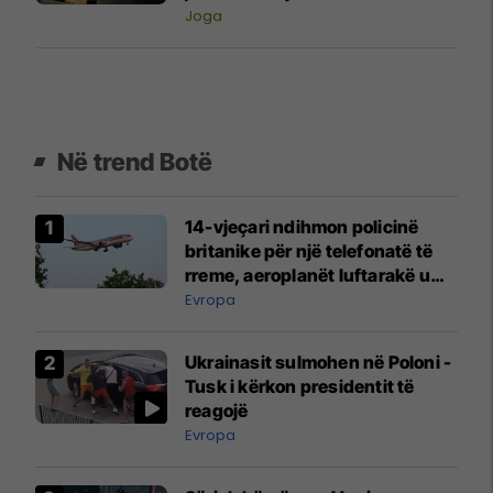
Joga
Në trend Botë
14-vjeçari ndihmon policinë
britanike për një telefonatë të
rreme, aeroplanët luftarakë u
ngritën në ajër për të
Evropa
interceptuar fluturaken e Qatar
Airways që po shkonte drejt
Ukrainasit sulmohen në Poloni -
Mançesterit
Tusk i kërkon presidentit të
reagojë
Evropa