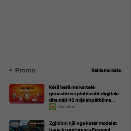
Promo
Reklamo këtu
Këtë herë me kartelë
gërvishtëse plotësisht digjitale
dhe mbi 40 mijë shpërblime
instant!
Meridian
Zgjidhni një nga katër modelet
tuaja të preferuara Peugeot