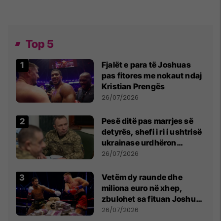
Top 5
Fjalët e para të Joshuas
pas fitores me nokaut ndaj
Kristian Prengës
26/07/2026
Pesë ditë pas marrjes së
detyrës, shefi i ri i ushtrisë
ukrainase urdhëron
kontroll të madh
26/07/2026
Vetëm dy raunde dhe
miliona euro në xhep,
zbulohet sa fituan Joshua
e Prenga
26/07/2026