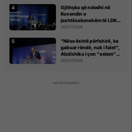
Gjithçka që ndodhi në
Kuvendin e
jashtëzakonshëm të LDK-
së
30/07/2026
"Nëse është përfshirë, ka
gabuar rëndë, nuk i falet",
Abdixhiku i çon “selam”
Përparim Ramës
30/07/2026