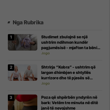
Nga Rubrika
Studimet zbulojnë se një
ushtrim ndihmon kundër
pagjumësisë - mjafton ta bëni
vetëm dy herë në javë
Joga
Shtrirja “Kobra” - ushtrim që
largon dhimbjen e shtyllës
kurrizore dhe të pjesës së
poshtme të shpinës
Joga
Poza që shpërbën yndyrën në
bark: Vetëm tre minuta në ditë
janë të nevojshme