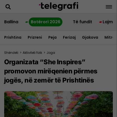
Ballina
Botërori 2026
Të fundit
Lajme
Prishtina
Prizreni
Peja
Ferizaj
Gjakova
Mitrov
Shëndeti
>
Aktiviteti fizik
>
Joga
Organizata “She Inspires”
promovon mirëqenien përmes
jogës, në zemër të Prishtinës