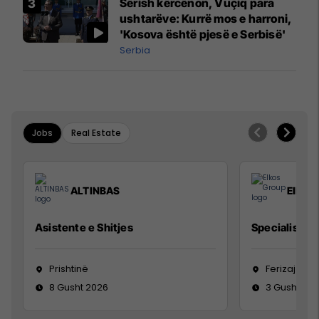
Sërish kërcënon, Vuçiq para
ushtarëve: Kurrë mos e harroni,
'Kosova është pjesë e Serbisë'
Serbia
Jobs
Real Estate
ALTINBAS
Elkos
Asistente e Shitjes
Specialist Mi
Prishtinë
Ferizaj
8 Gusht 2026
3 Gusht 20