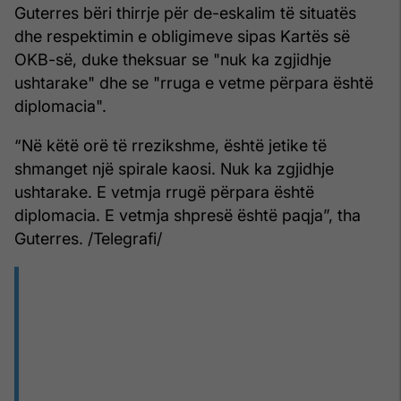
Guterres bëri thirrje për de-eskalim të situatës
dhe respektimin e obligimeve sipas Kartës së
OKB-së, duke theksuar se "nuk ka zgjidhje
ushtarake" dhe se "rruga e vetme përpara është
diplomacia".
“Në këtë orë të rrezikshme, është jetike të
shmanget një spirale kaosi. Nuk ka zgjidhje
ushtarake. E vetmja rrugë përpara është
diplomacia. E vetmja shpresë është paqja”, tha
Guterres. /Telegrafi/