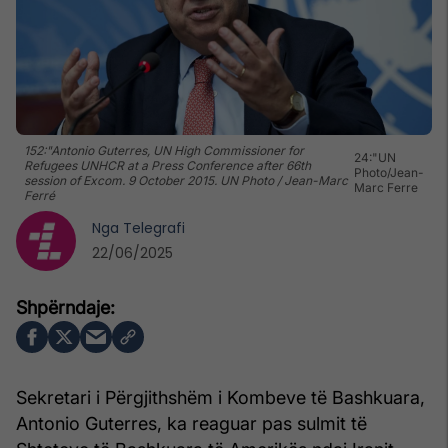
152:"Antonio Guterres, UN High Commissioner for
24:"UN
Refugees UNHCR at a Press Conference after 66th
Photo/Jean-
session of Excom. 9 October 2015. UN Photo / Jean-Marc
Marc Ferre
Ferré
Nga
Telegrafi
22/06/2025
Sekretari i Përgjithshëm i Kombeve të Bashkuara,
Antonio Guterres, ka reaguar pas sulmit të