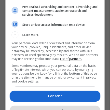
Personalised advertising and content, advertising and
content measurement, audience research and
services development
Store and/or access information on a device
Learn more
Your personal data will be processed and information from
your device (cookies, unique identifiers, and other device
data) may be stored by, accessed by and shared with 369
partners, or used specifically by this site. We and our partners
may use precise geolocation data.
List of partners.
Some vendors may process your personal data on the basis
of legitimate interest, which you can object to by managing
your options below. Look for a link at the bottom of this page
or in the site menu to manage or withdraw consent in privacy
and cookie settings.
Shba-Të
Izraeli Sulmon Iranin
Antonio Guterres
Irani
Okb
Irani Sulmon Izraelin
Consent