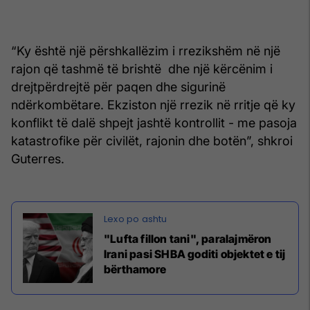
“Ky është një përshkallëzim i rrezikshëm në një
rajon që tashmë të brishtë dhe një kërcënim i
drejtpërdrejtë për paqen dhe sigurinë
ndërkombëtare. Ekziston një rrezik në rritje që ky
konflikt të dalë shpejt jashtë kontrollit - me pasoja
katastrofike për civilët, rajonin dhe botën”, shkroi
Guterres.
"Lufta fillon tani", paralajmëron
Irani pasi SHBA goditi objektet e tij
bërthamore