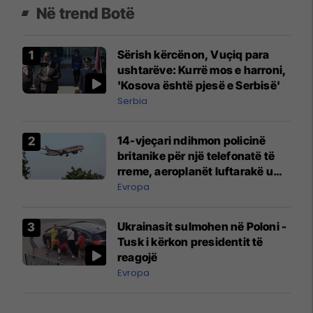
Në trend Botë
Sërish kërcënon, Vuçiq para
ushtarëve: Kurrë mos e harroni,
'Kosova është pjesë e Serbisë'
Serbia
14-vjeçari ndihmon policinë
britanike për një telefonatë të
rreme, aeroplanët luftarakë u
ngritën në ajër për të
Evropa
interceptuar fluturaken e Qatar
Airways që po shkonte drejt
Ukrainasit sulmohen në Poloni -
Mançesterit
Tusk i kërkon presidentit të
reagojë
Evropa