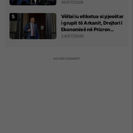
së
30/07/2026
Vëllai iu etiketua si pjesëtar
i grupit të Arkanit, Drejtori i
Ekonomisë në Prizren
mohon pretendimet
24/07/2026