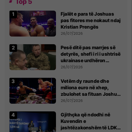
Top 5
Fjalët e para të Joshuas
pas fitores me nokaut ndaj
Kristian Prengës
26/07/2026
Pesë ditë pas marrjes së
detyrës, shefi i ri i ushtrisë
ukrainase urdhëron
kontroll të madh
26/07/2026
Vetëm dy raunde dhe
miliona euro në xhep,
zbulohet sa fituan Joshua
e Prenga
26/07/2026
Gjithçka që ndodhi në
Kuvendin e
jashtëzakonshëm të LDK-