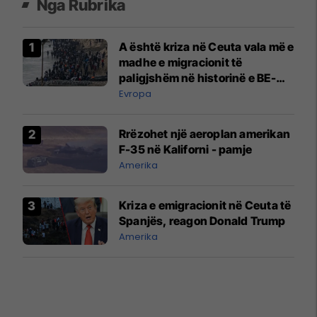
Nga Rubrika
A është kriza në Ceuta vala më e
madhe e migracionit të
paligjshëm në historinë e BE-
së?
Evropa
Rrëzohet një aeroplan amerikan
F-35 në Kaliforni - pamje
Amerika
Kriza e emigracionit në Ceuta të
Spanjës, reagon Donald Trump
Amerika