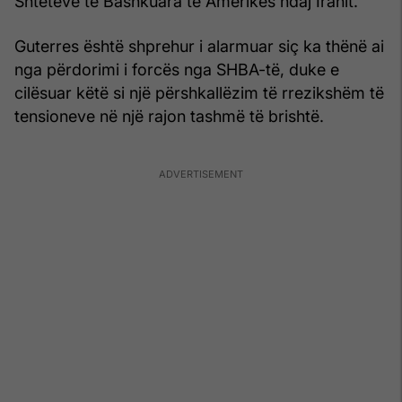
Shteteve të Bashkuara të Amerikës ndaj Iranit.
Guterres është shprehur i alarmuar siç ka thënë ai
nga përdorimi i forcës nga SHBA-të, duke e
cilësuar këtë si një përshkallëzim të rrezikshëm të
tensioneve në një rajon tashmë të brishtë.