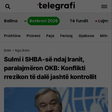
Ballina
Botërori 2026
Të fundit
Lajme
Prishtina
Prizreni
Peja
Ferizaj
Gjakova
Mitrov
Botë
>
Nga Bota
Sulmi i SHBA-së ndaj Iranit,
paralajmëron OKB: Konflikti
rrezikon të dalë jashtë kontrollit