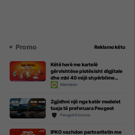
Promo
Reklamo këtu
Këtë herë me kartelë
gërvishtëse plotësisht digjitale
dhe mbi 40 mijë shpërblime
instant!
Meridian
Zgjidhni një nga katër modelet
tuaja të preferuara Peugeot
Peugot Kosova
IPKO vazhdon partneritetin me