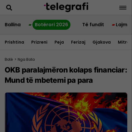
Ballina
Botërori 2026
Të fundit
Lajme
Prishtina
Prizreni
Peja
Ferizaj
Gjakova
Mitrov
Botë
>
Nga Bota
OKB paralajmëron kolaps financiar:
Mund të mbetemi pa para