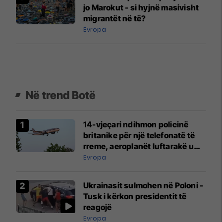
jo Marokut - si hyjnë masivisht
migrantët në të?
Evropa
Në trend Botë
14-vjeçari ndihmon policinë
britanike për një telefonatë të
rreme, aeroplanët luftarakë u
ngritën në ajër për të
Evropa
interceptuar fluturaken e Qatar
Airways që po shkonte drejt
Ukrainasit sulmohen në Poloni -
Mançesterit
Tusk i kërkon presidentit të
reagojë
Evropa