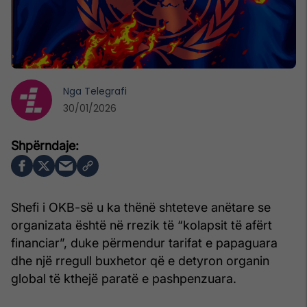
Nga
Telegrafi
30/01/2026
Shefi i OKB-së u ka thënë shteteve anëtare se
organizata është në rrezik të “kolapsit të afërt
financiar”, duke përmendur tarifat e papaguara
dhe një rregull buxhetor që e detyron organin
global të kthejë paratë e pashpenzuara.