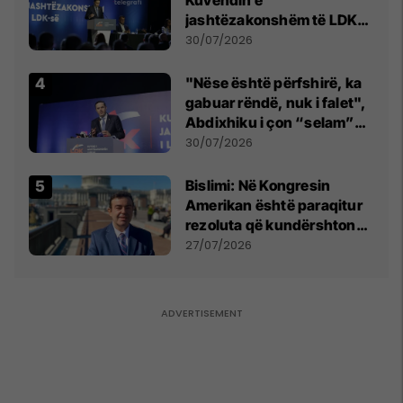
jashtëzakonshëm të LDK-
së
30/07/2026
"Nëse është përfshirë, ka
gabuar rëndë, nuk i falet",
Abdixhiku i çon “selam”
Përparim Ramës
30/07/2026
Bislimi: Në Kongresin
Amerikan është paraqitur
rezoluta që kundërshton
mbajtjen e Asamblesë
27/07/2026
Parlamentare të OSBE-së
në Beograd