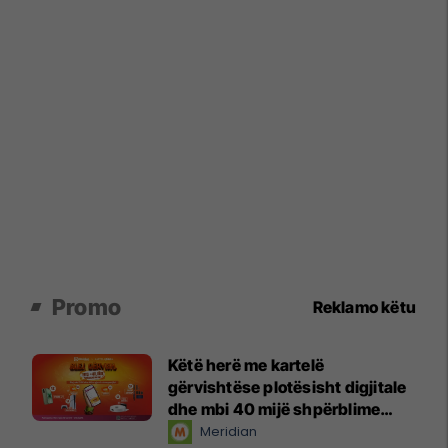
Promo
Reklamo këtu
Këtë herë me kartelë
gërvishtëse plotësisht digjitale
dhe mbi 40 mijë shpërblime
instant!
Meridian