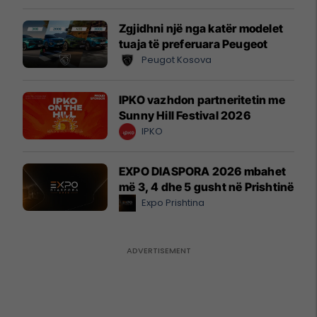
Zgjidhni një nga katër modelet
tuaja të preferuara Peugeot
Peugot Kosova
IPKO vazhdon partneritetin me
Sunny Hill Festival 2026
IPKO
EXPO DIASPORA 2026 mbahet
më 3, 4 dhe 5 gusht në Prishtinë
Expo Prishtina