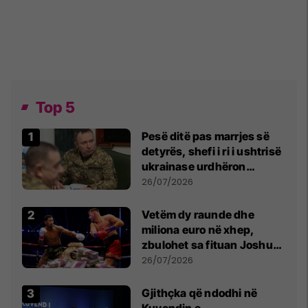
Top 5
Pesë ditë pas marrjes së
detyrës, shefi i ri i ushtrisë
ukrainase urdhëron
kontroll të madh
26/07/2026
Vetëm dy raunde dhe
miliona euro në xhep,
zbulohet sa fituan Joshua
e Prenga
26/07/2026
Gjithçka që ndodhi në
Kuvendin e