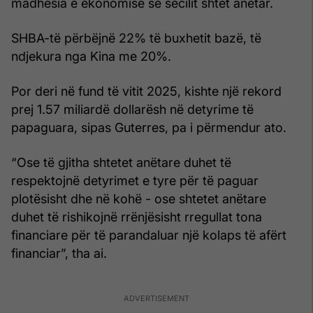
madhësia e ekonomisë së secilit shtet anëtar.
SHBA-të përbëjnë 22% të buxhetit bazë, të
ndjekura nga Kina me 20%.
Por deri në fund të vitit 2025, kishte një rekord
prej 1.57 miliardë dollarësh në detyrime të
papaguara, sipas Guterres, pa i përmendur ato.
“Ose të gjitha shtetet anëtare duhet të
respektojnë detyrimet e tyre për të paguar
plotësisht dhe në kohë - ose shtetet anëtare
duhet të rishikojnë rrënjësisht rregullat tona
financiare për të parandaluar një kolaps të afërt
financiar”, tha ai.