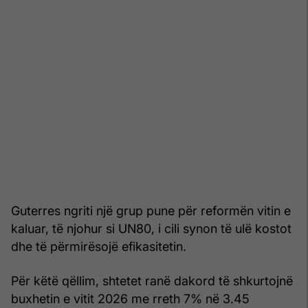
Guterres ngriti një grup pune për reformën vitin e
kaluar, të njohur si UN80, i cili synon të ulë kostot
dhe të përmirësojë efikasitetin.
Për këtë qëllim, shtetet ranë dakord të shkurtojnë
buxhetin e vitit 2026 me rreth 7% në 3.45