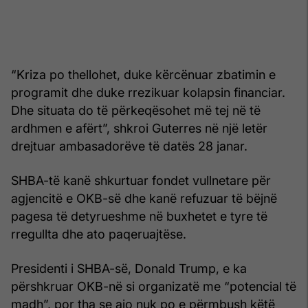
“Kriza po thellohet, duke kërcënuar zbatimin e
programit dhe duke rrezikuar kolapsin financiar.
Dhe situata do të përkeqësohet më tej në të
ardhmen e afërt”, shkroi Guterres në një letër
drejtuar ambasadorëve të datës 28 janar.
SHBA-të kanë shkurtuar fondet vullnetare për
agjencitë e OKB-së dhe kanë refuzuar të bëjnë
pagesa të detyrueshme në buxhetet e tyre të
rregullta dhe ato paqeruajtëse.
Presidenti i SHBA-së, Donald Trump, e ka
përshkruar OKB-në si organizatë me “potencial të
madh”, por tha se ajo nuk po e përmbush këtë