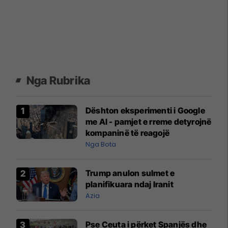
Nga Rubrika
Dështon eksperimenti i Google
me AI - pamjet e rreme detyrojnë
kompaninë të reagojë
Nga Bota
Trump anulon sulmet e
planifikuara ndaj Iranit
Azia
Pse Ceuta i përket Spanjës dhe