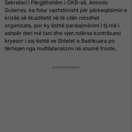
Sekretari i Përgjithshëm i OKB-së, Antonio
Guterres, ka folur vazhdimisht për përkeqësimin e
krizës së likuiditetit në të cilën ndodhet
organizata, por ky është paralajmërimi i tij më i
ashpër deri më tani dhe vjen ndërsa kontribuesi
kryesor i saj është se Shtetet e Bashkuara po
tërhiqen nga multilateralizmi në shumë fronte.