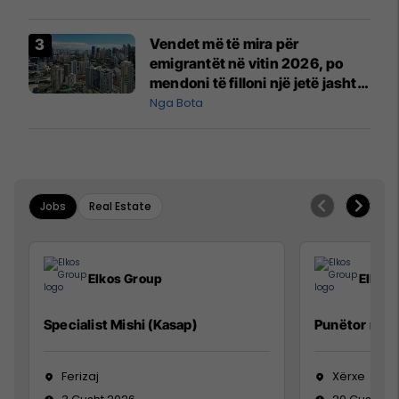
Vendet më të mira për
emigrantët në vitin 2026, po
mendoni të filloni një jetë jashtë
vendit?
Nga Bota
Jobs
Real Estate
Elkos Group
Elkos
Specialist Mishi (Kasap)
Punëtor në 
Ferizaj
Xërxe