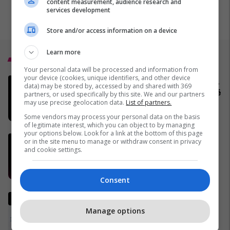
content measurement, audience research and
services development
Store and/or access information on a device
Learn more
Top 5
Your personal data will be processed and information from
your device (cookies, unique identifiers, and other device
Numërohen mbi 99% të votave,
data) may be stored by, accessed by and shared with 369
ky është rezultati sipas KQZ-së
partners, or used specifically by this site. We and our partners
may use precise geolocation data.
List of partners.
07/06/2026
Some vendors may process your personal data on the basis
of legitimate interest, which you can object to by managing
your options below. Look for a link at the bottom of this page
Kosova votoi - gjithçka që
or in the site menu to manage or withdraw consent in privacy
and cookie settings.
ndodhi nga hapja deri në
mbylljen e vendvotimeve
07/06/2026
Consent
Kështu pritet të ndahen ulëset
në legjislaturën e 11-të në
Manage options
Kuvendin e Kosovës