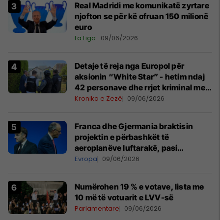
Real Madridi me komunikatë zyrtare
njofton se për kë ofruan 150 milionë
euro
La Liga
09/06/2026
Detaje të reja nga Europol për
aksionin “White Star” - hetim ndaj
42 personave dhe rrjet kriminal me
pasuri prej 80 milionë euro
Kronika e Zezë
09/06/2026
Franca dhe Gjermania braktisin
projektin e përbashkët të
aeroplanëve luftarakë, pasi
kompanitë nuk arrijnë marrëveshje
Evropa
09/06/2026
Numërohen 19 % e votave, lista me
10 më të votuarit e LVV-së
Parlamentare
09/06/2026