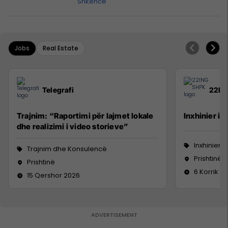
Shkencë
Jobs
Real Estate
Telegrafi
22IN
Trajnim: “Raportimi për lajmet lokale
Inxhinier i 
dhe realizimi i video storieve”
Inxhinieri
Trajnim dhe Konsulencë
Prishtinë
Prishtinë
6 Korrik 2
15 Qershor 2026