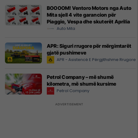
BOOOOM! Ventoro Motors nga Auto
Mita sjell 4 vite garancion për
Piaggio, Vespa dhe skuterët Aprilia
Auto Mita
APR: Siguri rrugore për mërgimtarët
gjatë pushimeve
APR - Asistencë E Përgjithshme Rrugore
Petrol Company – më shumë
kilometra, më shumë kursime
Petrol Company