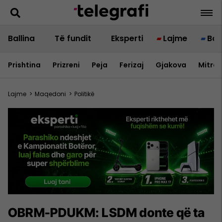
Ballina
Të fundit
Eksperti
Lajme
Bot
Prishtina
Prizreni
Peja
Ferizaj
Gjakova
Mitrov
Lajme
>
Maqedoni
>
Politikë
OBRM-PDUKM: LSDM donte që ta