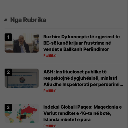
Nga Rubrika
Ruzhin: Dy koncepte të zgjerimit të
BE-së kanë krijuar frustrime në
vendet e Ballkanit Perëndimor
Politikë
ASH: Institucionet publike të
respektojnë dygjuhësinë, ministri
Aliu dhe Inspektorati për përdorimin
e gjuhëve të veprojnë urgjentisht
Politikë
Indeksi Global i Paqes: Maqedonia e
Veriut renditet e 46-ta në botë,
Islanda mbetet e para
Politikë