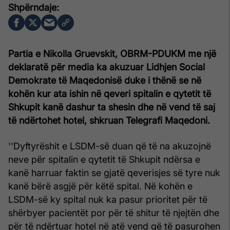
Partia e Nikolla Gruevskit, OBRM-PDUKM me një
deklaratë për media ka akuzuar Lidhjen Social
Demokrate të Maqedonisë duke i thënë se në
kohën kur ata ishin në qeveri spitalin e qytetit të
Shkupit kanë dashur ta shesin dhe në vend të saj
të ndërtohet hotel, shkruan Telegrafi Maqedoni.
''Dyftyrëshit e LSDM-së duan që të na akuzojnë
neve për spitalin e qytetit të Shkupit ndërsa e
kanë harruar faktin se gjatë qeverisjes së tyre nuk
kanë bërë asgjë për këtë spital. Në kohën e
LSDM-së ky spital nuk ka pasur prioritet për të
shërbyer pacientët por për të shitur të njejtën dhe
për të ndërtuar hotel në atë vend që të pasurohen