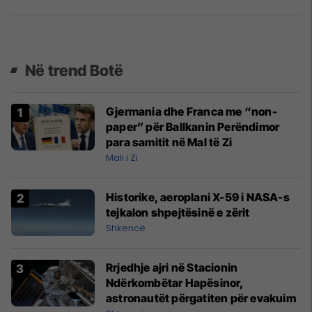
Në trend Botë
Gjermania dhe Franca me “non-
paper” për Ballkanin Perëndimor
para samitit në Mal të Zi
Mali i Zi
Historike, aeroplani X-59 i NASA-s
tejkalon shpejtësinë e zërit
Shkencë
Rrjedhje ajri në Stacionin
Ndërkombëtar Hapësinor,
astronautët përgatiten për evakuim