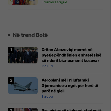
Premier League
Në trend Botë
Dritan Abazoviqi merret në
pyetje për dhënien e shtetësisë
së nderit biznesmenit kosovar
Mali i Zi
Aeroplani më i ri luftarak i
Gjermanisë u ngrit për herë të
parë në qiell
Evropa
Pas nisjes së dialogut strategjik