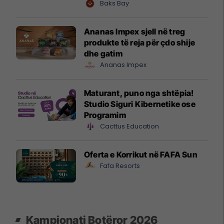
shtandin dhe zbuloni
Baks Bay
mundësitë e investimit
Ananas Impex sjell në treg
produkte të reja për çdo shije
dhe gatim
Ananas Impex
Maturant, puno nga shtëpia!
Studio Siguri Kibernetike ose
Programim
Cacttus Education
Oferta e Korrikut në FAFA Sun
Fafa Resorts
Kampionati Botëror 2026