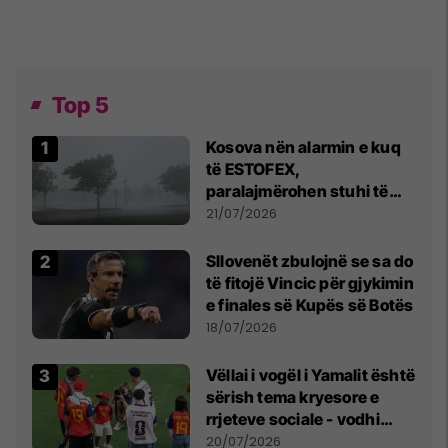
Top 5
Kosova nën alarmin e kuq
të ESTOFEX,
paralajmërohen stuhi të
fuqishme me breshër dhe
21/07/2026
erëra të forta
Sllovenët zbulojnë se sa do
të fitojë Vincic për gjykimin
e finales së Kupës së Botës
18/07/2026
Vëllai i vogël i Yamalit është
sërish tema kryesore e
rrjeteve sociale - vodhi
vëmendjen pas finales së
20/07/2026