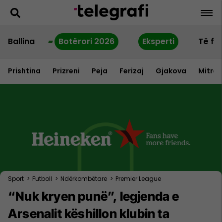
Ballina
Botërori 2026
Eksperti
Të fu
Prishtina
Prizreni
Peja
Ferizaj
Gjakova
Mitrov
Sport
>
Futboll
>
Ndërkombëtare
>
Premier League
“Nuk kryen punë”, legjenda e
Arsenalit këshillon klubin ta