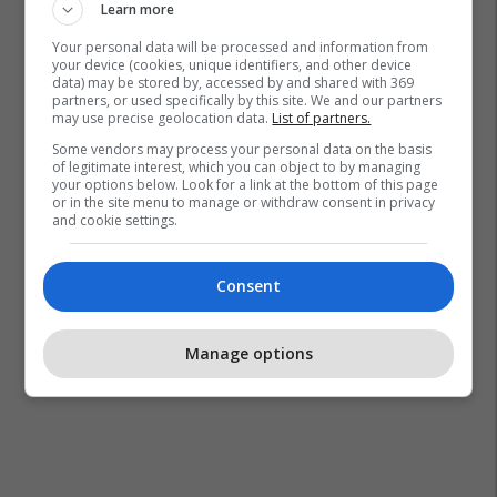
Learn more
Your personal data will be processed and information from
your device (cookies, unique identifiers, and other device
data) may be stored by, accessed by and shared with 369
partners, or used specifically by this site. We and our partners
Martin Zubimendi
William Gallas
Arsenal
may use precise geolocation data.
List of partners.
Some vendors may process your personal data on the basis
of legitimate interest, which you can object to by managing
your options below. Look for a link at the bottom of this page
or in the site menu to manage or withdraw consent in privacy
and cookie settings.
Consent
Manage options