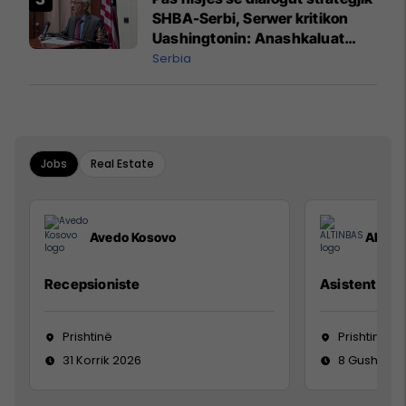
SHBA-Serbi, Serwer kritikon
Uashingtonin: Anashkaluat
Banjskën, sulmin ndaj KFOR-it
Serbia
dhe rrëmbimin e Policëve të
Kosovës
Jobs
Real Estate
Avedo Kosovo
ALTIN
Recepsioniste
Asistente e S
Prishtinë
Prishtinë
31 Korrik 2026
8 Gusht 20