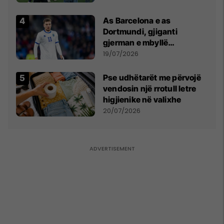
Kupës së Botës
As Barcelona e as
Dortmundi, gjiganti
gjerman e mbyllë
marrëveshjen për Fisnik
19/07/2026
Asllanin
Pse udhëtarët me përvojë
vendosin një rrotull letre
higjienike në valixhe
20/07/2026