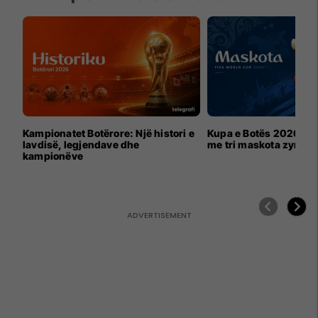
Kampionatet Botërore: Një histori e
Kupa e Botës 2026 për
lavdisë, legjendave dhe
me tri maskota zyrtar
kampionëve