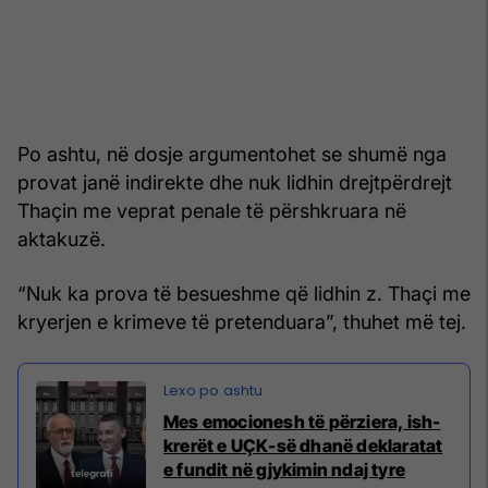
Po ashtu, në dosje argumentohet se shumë nga
provat janë indirekte dhe nuk lidhin drejtpërdrejt
Thaçin me veprat penale të përshkruara në
aktakuzë.
“Nuk ka prova të besueshme që lidhin z. Thaçi me
kryerjen e krimeve të pretenduara”, thuhet më tej.
Mes emocionesh të përziera, ish-
krerët e UÇK-së dhanë deklaratat
e fundit në gjykimin ndaj tyre