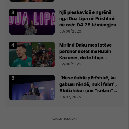
tribunat
Një pleskavicë e ngrënë
nga Dua Lipa në Prishtinë
në orën 04:28 të mëngjesit
- dhe bota digjitale serbe
03/08/2026
shpall gjendjen e luftës
Mirlind Daku mes lotëve
përshëndetet me Rubin
Kazanin, do të fitojë
miliona te Spartak Moska
02/08/2026
"Nëse është përfshirë, ka
gabuar rëndë, nuk i falet",
Abdixhiku i çon “selam”
Përparim Ramës
30/07/2026