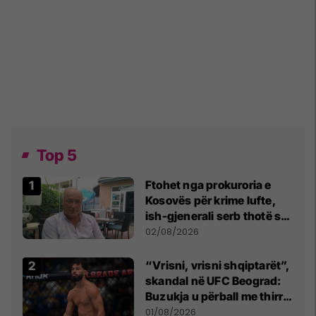
Top 5
Ftohet nga prokuroria e
Kosovës për krime lufte,
ish-gjenerali serb thotë se
dikush e tradhtoi në
02/08/2026
Beograd
“Vrisni, vrisni shqiptarët”,
skandal në UFC Beograd:
Buzukja u përball me thirrje
anti-shqiptare nga
01/08/2026