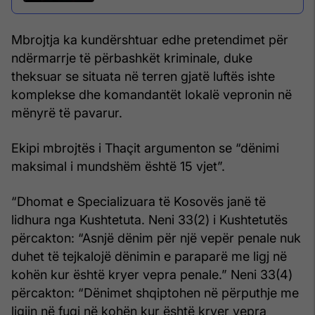
Mbrojtja ka kundërshtuar edhe pretendimet për
ndërmarrje të përbashkët kriminale, duke
theksuar se situata në terren gjatë luftës ishte
komplekse dhe komandantët lokalë vepronin në
mënyrë të pavarur.
Ekipi mbrojtës i Thaçit argumenton se “dënimi
maksimal i mundshëm është 15 vjet”.
“Dhomat e Specializuara të Kosovës janë të
lidhura nga Kushtetuta. Neni 33(2) i Kushtetutës
përcakton: “Asnjë dënim për një vepër penale nuk
duhet të tejkalojë dënimin e paraparë me ligj në
kohën kur është kryer vepra penale.” Neni 33(4)
përcakton: “Dënimet shqiptohen në përputhje me
ligjin në fuqi në kohën kur është kryer vepra