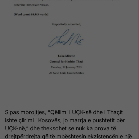
Sipas mbrojtjes, “Qëllimi i UÇK-së dhe i Thaçit
ishte çlirimi i Kosovës, jo marrja e pushtetit për
UÇK-në,” dhe theksohet se nuk ka prova të
drejtpërdrejta që të mbështesin ekzistencën e një