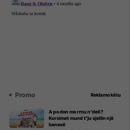
Promo
Reklamo këtu
A po don me rrnu n’deti?
Kursimet mund t’ju sjellin një
banesë