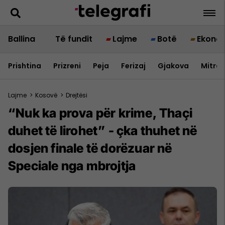
Ballina
Të fundit
Lajme
Botë
Ekono
Prishtina
Prizreni
Peja
Ferizaj
Gjakova
Mitrov
Lajme
>
Kosovë
>
Drejtësi
“Nuk ka prova për krime, Thaçi
duhet të lirohet” - çka thuhet në
dosjen finale të dorëzuar në
Speciale nga mbrojtja