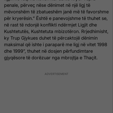
penale, përveç nëse dënimet në një ligj të
mëvonshëm të zbatueshëm janë më të favorshme
për kryerësin.” Është e panevojshme të thuhet se,
në rast të ndonjë konflikti ndërmjet Ligjit dhe
Kushtetutës, Kushtetuta mbizotëron. Rrjedhimisht,
ky Trup Gjykues duhet të përcaktojë dënimin
maksimal që ishte i paraparë me ligj në vitet 1998
dhe 1999”, thuhet në dosjen përfundimtare
gjyqësore të dorëzuar nga mbrojtja e Thaçit.