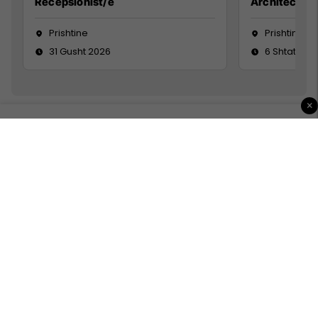
Recepsionist/e
Architect
Prishtine
Prishtinë
31 Gusht 2026
6 Shtator 2
×