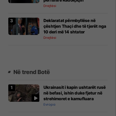
Drejtësi
Deklaratat përmbyllëse në
çështjen Thaçi dhe të tjerët nga
10 deri më 14 shtator
Drejtësi
Në trend Botë
Ukrainasit i kapin ushtarët rusë
në befasi, ishin duke fjetur në
strehimoret e kamufluara
Evropa