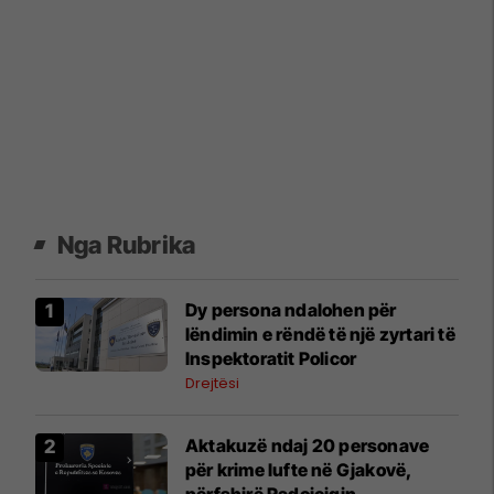
Nga Rubrika
Dy persona ndalohen për
lëndimin e rëndë të një zyrtari të
Inspektoratit Policor
Drejtësi
Aktakuzë ndaj 20 personave
për krime lufte në Gjakovë,
përfshirë Radoiçiqin