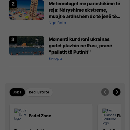
Meteorologët me parashikime të
reja: Ndryshime ekstreme,
muajt e ardhshëm do të jenë të
pazakontë
Nga Bota
Momenti kur droni ukrainas
godet plazhin në Rusi, pranë
"pallatit të Putinit"
Evropa
Jobs
Real Estate
Padel Zone
Flex B