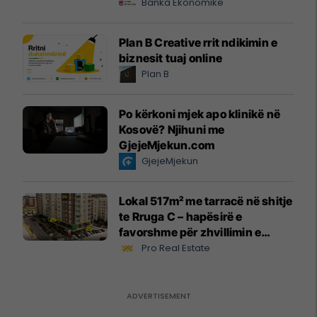
Banka Ekonomike
Plan B Creative rrit ndikimin e
biznesit tuaj online
Plan B
Po kërkoni mjek apo klinikë në
Kosovë? Njihuni me
GjejeMjekun.com
GjejeMjekun
Lokal 517m² me tarracë në shitje
te Rruga C – hapësirë e
favorshme për zhvillimin e
biznesit #15796
Pro Real Estate