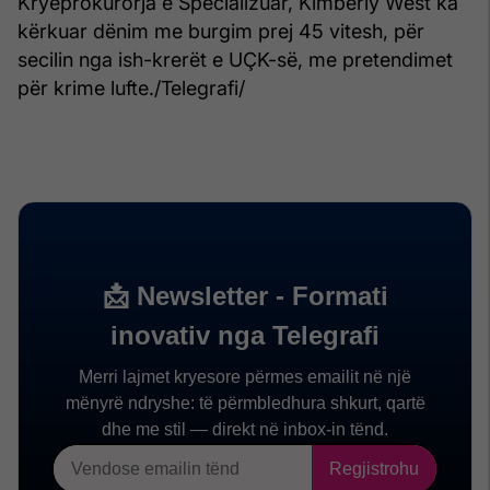
Kryeprokurorja e Specializuar, Kimberly West ka
kërkuar dënim me burgim prej 45 vitesh, për
secilin nga ish-krerët e UÇK-së, me pretendimet
për krime lufte./Telegrafi/