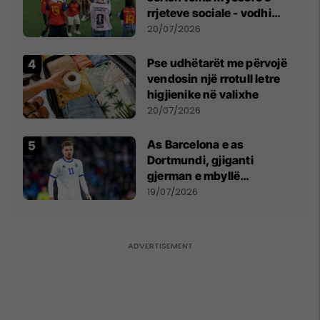
rrjeteve sociale - vodhi
vëmendjen pas finales së
20/07/2026
Kupës së Botës
Pse udhëtarët me përvojë
vendosin një rrotull letre
higjienike në valixhe
20/07/2026
As Barcelona e as
Dortmundi, gjiganti
gjerman e mbyllë
marrëveshjen për Fisnik
19/07/2026
Asllanin