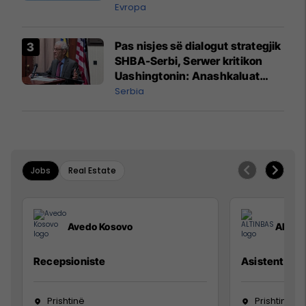
Evropa
Pas nisjes së dialogut strategjik
SHBA-Serbi, Serwer kritikon
Uashingtonin: Anashkaluat
Banjskën, sulmin ndaj KFOR-it
Serbia
dhe rrëmbimin e Policëve të
Kosovës
Jobs
Real Estate
Avedo Kosovo
ALTIN
Recepsioniste
Asistente e S
Prishtinë
Prishtinë