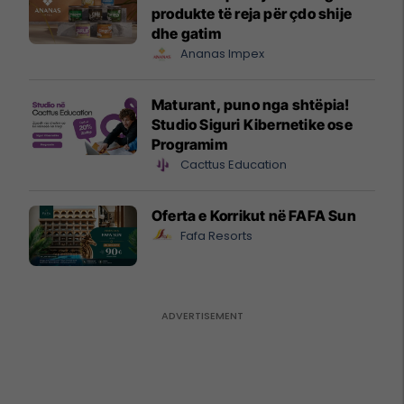
produkte të reja për çdo shije
dhe gatim
Ananas Impex
Maturant, puno nga shtëpia!
Studio Siguri Kibernetike ose
Programim
Cacttus Education
Oferta e Korrikut në FAFA Sun
Fafa Resorts