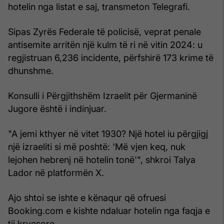
hotelin nga listat e saj, transmeton Telegrafi.
Sipas Zyrës Federale të policisë, veprat penale
antisemite arritën një kulm të ri në vitin 2024: u
regjistruan 6,236 incidente, përfshirë 173 krime të
dhunshme.
Konsulli i Përgjithshëm Izraelit për Gjermaninë
Jugore është i indinjuar.
"A jemi kthyer në vitet 1930? Një hotel iu përgjigj
një izraeliti si më poshtë: 'Më vjen keq, nuk
lejohen hebrenj në hotelin tonë'", shkroi Talya
Lador në platformën X.
Ajo shtoi se ishte e kënaqur që ofruesi
Booking.com e kishte ndaluar hotelin nga faqja e
tij kryesore.