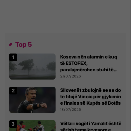
Top 5
Kosova nën alarmin e kuq
të ESTOFEX,
paralajmërohen stuhi të
fuqishme me breshër dhe
21/07/2026
erëra të forta
Sllovenët zbulojnë se sa do
të fitojë Vincic për gjykimin
e finales së Kupës së Botës
18/07/2026
Vëllai i vogël i Yamalit është
sërish tema kryesore e