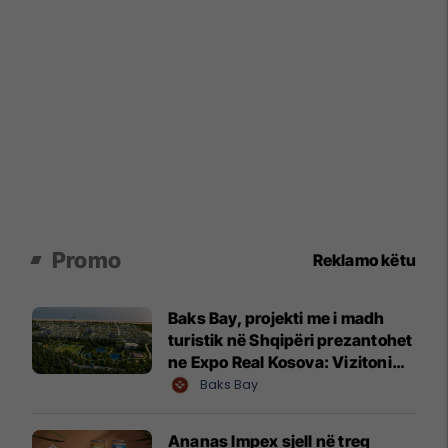
Promo
Reklamo këtu
Baks Bay, projekti me i madh
turistik në Shqipëri prezantohet
ne Expo Real Kosova: Vizitoni
shtandin dhe zbuloni
Baks Bay
mundësitë e investimit
Ananas Impex sjell në treg