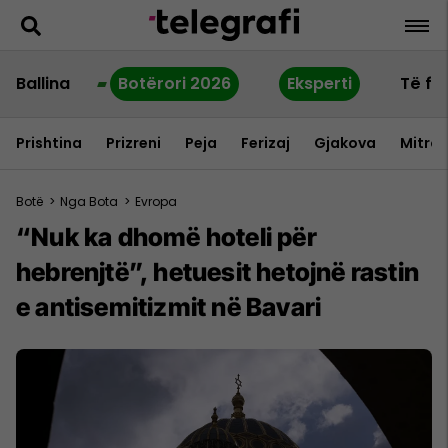
Ballina
Botërori 2026
Eksperti
Të fu
Prishtina
Prizreni
Peja
Ferizaj
Gjakova
Mitrov
Botë
>
Nga Bota
>
Evropa
“Nuk ka dhomë hoteli për
hebrenjtë”, hetuesit hetojnë rastin
e antisemitizmit në Bavari