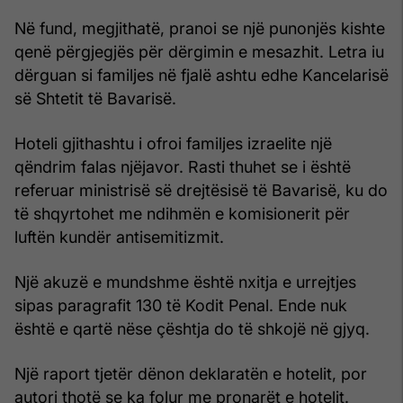
Në fund, megjithatë, pranoi se një punonjës kishte
qenë përgjegjës për dërgimin e mesazhit. Letra iu
dërguan si familjes në fjalë ashtu edhe Kancelarisë
së Shtetit të Bavarisë.
Hoteli gjithashtu i ofroi familjes izraelite një
qëndrim falas njëjavor. Rasti thuhet se i është
referuar ministrisë së drejtësisë të Bavarisë, ku do
të shqyrtohet me ndihmën e komisionerit për
luftën kundër antisemitizmit.
Një akuzë e mundshme është nxitja e urrejtjes
sipas paragrafit 130 të Kodit Penal. Ende nuk
është e qartë nëse çështja do të shkojë në gjyq.
Një raport tjetër dënon deklaratën e hotelit, por
autori thotë se ka folur me pronarët e hotelit.