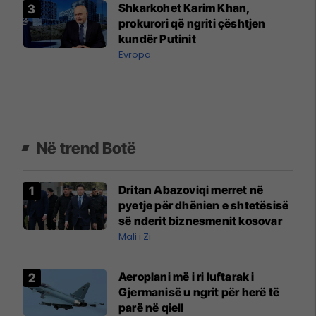
Shkarkohet Karim Khan,
prokurori që ngriti çështjen
kundër Putinit
Evropa
Në trend Botë
Dritan Abazoviqi merret në
pyetje për dhënien e shtetësisë
së nderit biznesmenit kosovar
Mali i Zi
Aeroplani më i ri luftarak i
Gjermanisë u ngrit për herë të
parë në qiell