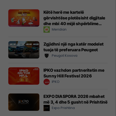
Këtë herë me kartelë
gërvishtëse plotësisht digjitale
dhe mbi 40 mijë shpërblime
instant!
Meridian
Zgjidhni një nga katër modelet
tuaja të preferuara Peugeot
Peugot Kosova
IPKO vazhdon partneritetin me
Sunny Hill Festival 2026
IPKO
EXPO DIASPORA 2026 mbahet
më 3, 4 dhe 5 gusht në Prishtinë
Expo Prishtina