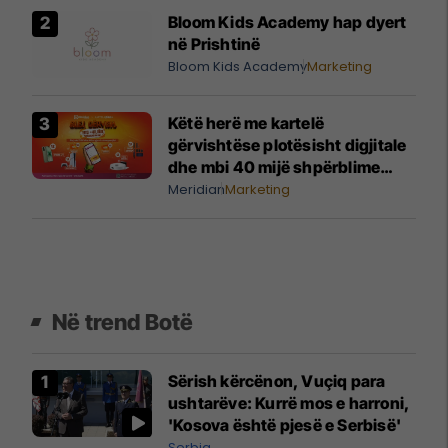
Bloom Kids Academy hap dyert
në Prishtinë
Bloom Kids Academy
Marketing
Këtë herë me kartelë
gërvishtëse plotësisht digjitale
dhe mbi 40 mijë shpërblime
instant!
Meridian
Marketing
Në trend Botë
Sërish kërcënon, Vuçiq para
ushtarëve: Kurrë mos e harroni,
'Kosova është pjesë e Serbisë'
Serbia