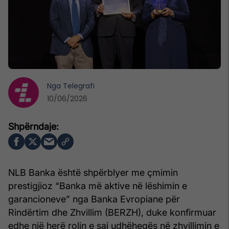
Nga
Telegrafi
10/06/2026
NLB Banka është shpërblyer me çmimin
prestigjioz “Banka më aktive në lëshimin e
garancioneve” nga Banka Evropiane për
Rindërtim dhe Zhvillim (BERZH), duke konfirmuar
edhe një herë rolin e saj udhëheqës në zhvillimin e