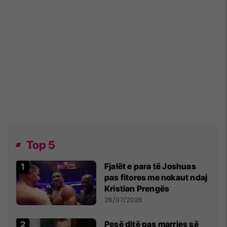
Top 5
Fjalët e para të Joshuas
pas fitores me nokaut ndaj
Kristian Prengës
26/07/2026
Pesë ditë pas marrjes së