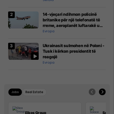
14-vjeçari ndihmon policinë
britanike për një telefonatë të
rreme, aeroplanët luftarakë u
ngritën në ajër për të
Evropa
interceptuar fluturaken e Qatar
Airways që po shkonte drejt
Ukrainasit sulmohen në Poloni -
Mançesterit
Tusk i kërkon presidentit të
reagojë
Evropa
Jobs
Real Estate
Elkos Group
Solac