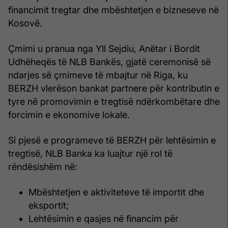
financimit tregtar dhe mbështetjen e bizneseve në
Kosovë.
Çmimi u pranua nga Yll Sejdiu, Anëtar i Bordit
Udhëheqës të NLB Bankës, gjatë ceremonisë së
ndarjes së çmimeve të mbajtur në Riga, ku
BERZH vlerëson bankat partnere për kontributin e
tyre në promovimin e tregtisë ndërkombëtare dhe
forcimin e ekonomive lokale.
Si pjesë e programeve të BERZH për lehtësimin e
tregtisë, NLB Banka ka luajtur një rol të
rëndësishëm në:
Mbështetjen e aktiviteteve të importit dhe
eksportit;
Lehtësimin e qasjes në financim për