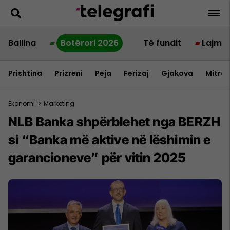
Ballina
Botërori 2026
Të fundit
Lajme
Prishtina
Prizreni
Peja
Ferizaj
Gjakova
Mitrov
Ekonomi
>
Marketing
NLB Banka shpërblehet nga BERZH
si “Banka më aktive në lëshimin e
garancioneve” për vitin 2025