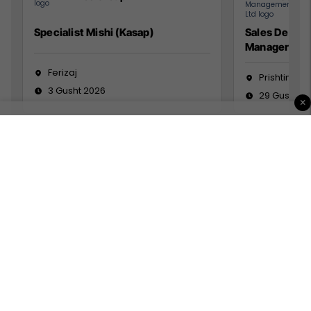
Specialist Mishi (Kasap)
Sales Devel
Manager
Ferizaj
Prishtinë
3 Gusht 2026
29 Gusht 2
×