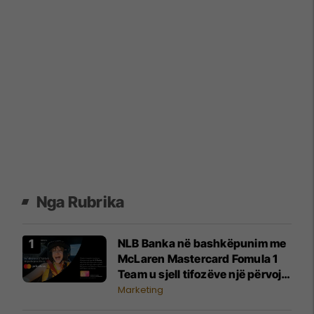
Nga Rubrika
NLB Banka në bashkëpunim me
McLaren Mastercard Fomula 1
Team u sjell tifozëve një përvojë
të paharrueshme
Marketing