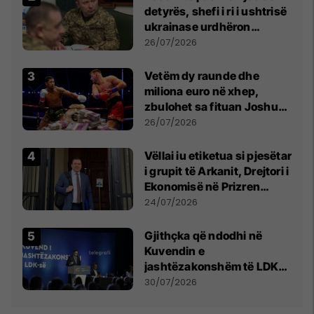
detyrës, shefi i ri i ushtrisë
ukrainase urdhëron
kontroll të madh
26/07/2026
Vetëm dy raunde dhe
miliona euro në xhep,
zbulohet sa fituan Joshua
e Prenga
26/07/2026
Vëllai iu etiketua si pjesëtar
i grupit të Arkanit, Drejtori i
Ekonomisë në Prizren
mohon pretendimet
24/07/2026
Gjithçka që ndodhi në
Kuvendin e
jashtëzakonshëm të LDK-
së
30/07/2026