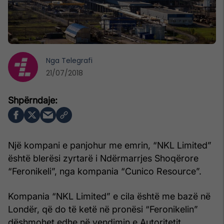
Nga
Telegrafi
21/07/2018
Një kompani e panjohur me emrin, “NKL Limited”
është blerësi zyrtarë i Ndërmarrjes Shoqërore
“Feronikeli”, nga kompania “Cunico Resource”.
Kompania “NKL Limited” e cila është me bazë në
Londër, që do të ketë në pronësi “Feronikelin”
dëshmohet edhe në vendimin e Autoritetit