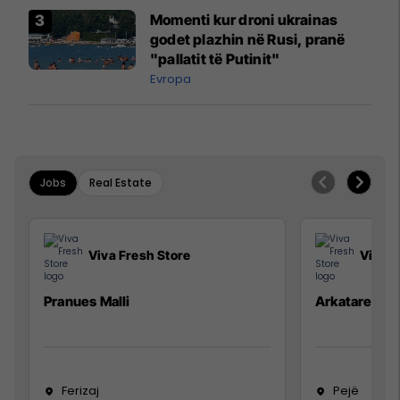
Momenti kur droni ukrainas
godet plazhin në Rusi, pranë
"pallatit të Putinit"
Evropa
Jobs
Real Estate
Viva Fresh Store
Viva F
Pranues Malli
Arkatare
Ferizaj
Pejë