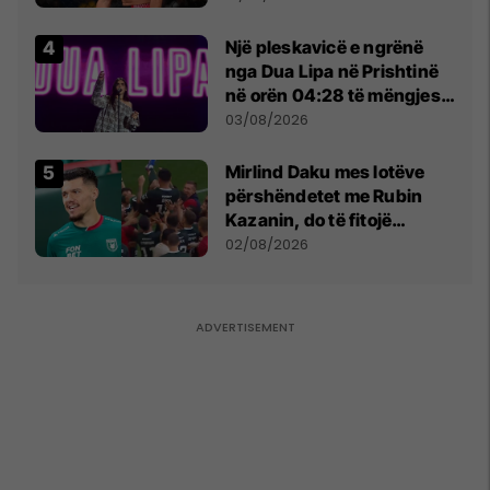
tribunat
Një pleskavicë e ngrënë
nga Dua Lipa në Prishtinë
në orën 04:28 të mëngjesit
- dhe bota digjitale serbe
03/08/2026
shpall gjendjen e luftës
Mirlind Daku mes lotëve
përshëndetet me Rubin
Kazanin, do të fitojë
miliona te Spartak Moska
02/08/2026