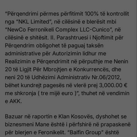
“Përqendrimi përmes përfitimit 100% të kontrollit
nga “NKL Limited”, në cilësinë e blerësit mbi
“NewCo Ferronikeli Complex LLC-Cunico”, në
cilësinë e shitësit. II. Parashtruesi i Njoftimit për
Përqendrim obligohet të paguaj taksën
administrative për Autorizimin lidhur me
Realizimin e Përqendrimit në përputhje me Nenin
20 të Ligjit Për Mbrojtjen e Konkurrencës, dhe
neni 20 të Udhëzimi Administrativ Nr.06/2012,
bëhet kundrejt pagesës në vlerë prej 3,000.00 €
me shkronja ( tre mijë euro )”, thuhet në vendimin
e AKK.
Bazuar në raportin e Klan Kosovës, dyshohet se
biznesmeni Mane është i përfshirë në prapaskenë
për blerjen e Feronikelit. “Balfin Group” është