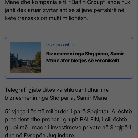
Mane dhe kompania e tij “Balfin Group” ende nuk
janë deklaruar zyrtarisht se si janë përfshirë në
këtë transaksion multi milionësh.
Biznesmeni nga Shqipëria, Samir
Mane afër blerjes së Feronikelit
Telegrafi gjatë ditës ka shkruar lidhur me
biznesmenin nga Shqiperia, Samir Mane.
51 vjeçari është miliarderi i parë Shqiptar. Ai është
president dhe pronar i grupit BALFIN, i cili është
grupi më i madh i investimeve private në Shqipëri
dhe në Evropën Juglindore.