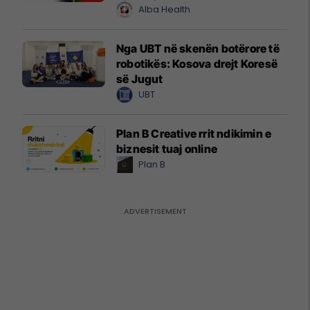
Alba Health
Nga UBT në skenën botërore të
robotikës: Kosova drejt Koresë
së Jugut
UBT
Plan B Creative rrit ndikimin e
biznesit tuaj online
Plan B