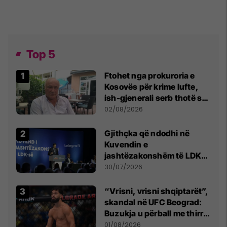
Top 5
Ftohet nga prokuroria e
Kosovës për krime lufte,
ish-gjenerali serb thotë se
dikush e tradhtoi në
02/08/2026
Beograd
Gjithçka që ndodhi në
Kuvendin e
jashtëzakonshëm të LDK-
së
30/07/2026
“Vrisni, vrisni shqiptarët”,
skandal në UFC Beograd:
Buzukja u përball me thirrje
anti-shqiptare nga
01/08/2026