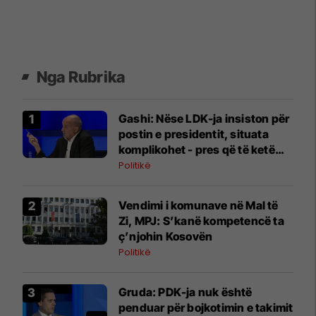
Nga Rubrika
Gashi: Nëse LDK-ja insiston për
postin e presidentit, situata
komplikohet - pres që të ketë
lëshim
Politikë
Vendimi i komunave në Mal të
Zi, MPJ: S’kanë kompetencë ta
ç’njohin Kosovën
Politikë
Gruda: PDK-ja nuk është
penduar për bojkotimin e takimit