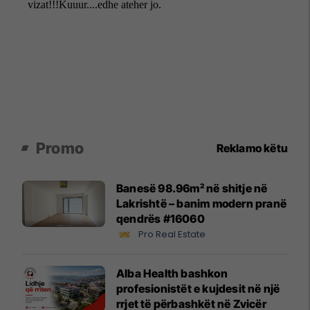
Promo
Reklamo këtu
Banesë 98.96m² në shitje në
Lakrishtë – banim modern pranë
qendrës #16060
Pro Real Estate
Alba Health bashkon
profesionistët e kujdesit në një
rrjet të përbashkët në Zvicër