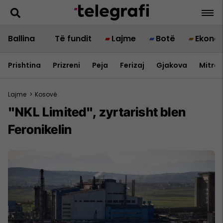
Ballina
Të fundit
Lajme
Botë
Ekono
Prishtina
Prizreni
Peja
Ferizaj
Gjakova
Mitrov
Lajme
>
Kosovë
"NKL Limited", zyrtarisht blen
Feronikelin