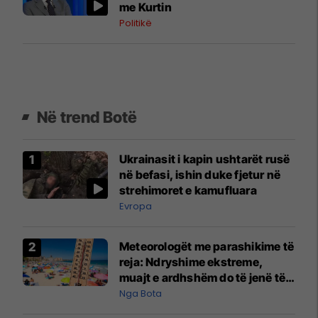
me Kurtin
Politikë
Në trend Botë
Ukrainasit i kapin ushtarët rusë
në befasi, ishin duke fjetur në
strehimoret e kamufluara
Evropa
Meteorologët me parashikime të
reja: Ndryshime ekstreme,
muajt e ardhshëm do të jenë të
pazakontë
Nga Bota