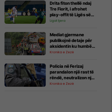
Drita fiton thellë ndaj
Tre Fiorit, i afrohet
play-offit të Ligës së
Konferencës
Ligat tjera
Mediat gjermane
publikojnë detaje për
aksidentin ku humbën
jetën tre mërgimtarë
Kronika e Zezë
nga Komogllava e
Ferizajt
Policia në Ferizaj
parandalon një rast të
rëndë, neutralizon një
31-vjeçar me armë
Kronika e Zezë
zjarri në Parkun e Lirisë