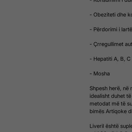
- Obeziteti dhe 
- Përdorimi i lart
- Çrregullimet au
- Hepatiti A, B, C
- Mosha
Shpesh herë, në 
idealisht duhet t
metodat më të su
bimës Artiqoke dh
Liveril është supl