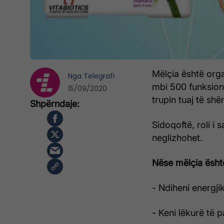
Mëlçia është orga
Nga
Telegrafi
mbi 500 funksion
15/09/2020
trupin tuaj të sh
Sidoqoftë, roli i
neglizhohet.
Nëse mëlçia ësht
- Ndiheni energji
- Keni lëkurë të p