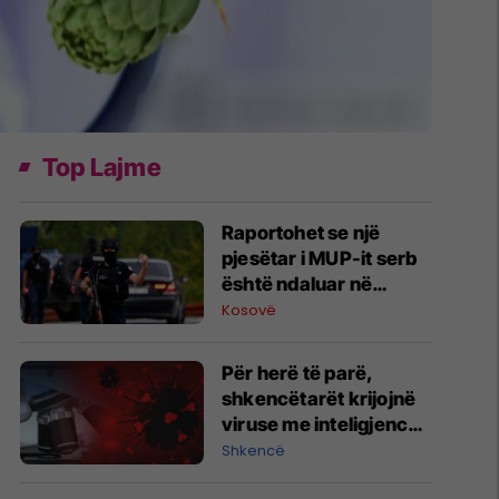
Top Lajme
Raportohet se një
pjesëtar i MUP-it serb
është ndaluar në
Jarinë
Kosovë
Për herë të parë,
shkencëtarët krijojnë
viruse me inteligjencë
artificiale
Shkencë