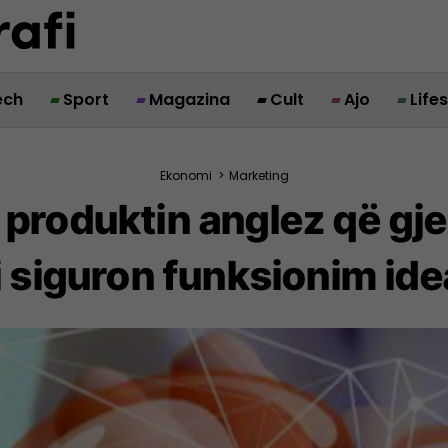
ech
Sport
Magazina
Cult
Ajo
Life
Ekonomi
>
Marketing
 – produktin anglez që gj
li siguron funksionim ide