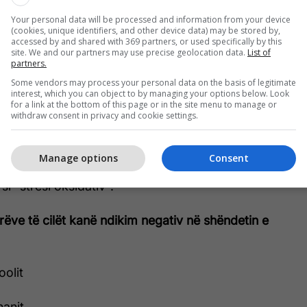
a përbërësit e gjakut. Është gjithashtu përgjegjëse
Your personal data will be processed and information from your device
e toksinave që hyjnë në trupin tonë, në nënprodukte
(cookies, unique identifiers, and other device data) may be stored by,
accessed by and shared with 369 partners, or used specifically by this
trupi mund t’i heqë.
site. We and our partners may use precise geolocation data.
List of
partners.
vojitet organeve vie nga fabrikat e vogla të
Some vendors may process your personal data on the basis of legitimate
interest, which you can object to by managing your options below. Look
qelizave të cilat quhen "mitokondre". Kur
for a link at the bottom of this page or in the site menu to manage or
hojnë energji, ato gjithashtu prodhojnë edhe
withdraw consent in privacy and cookie settings.
". Mëlçia e shëndetshme është shumë efektive në
dikaleve të lira, por kur nuk funksionon siç duhet
Manage options
Consent
ryshme, shfaqen problemet, dhe qelizat kalojnë në
si "stresi oksidativ".
rëve të cilët kanë ndikim negativ në shëndetin e
oolit
hanit