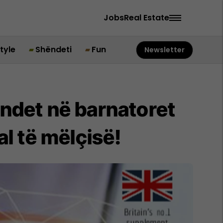
Jobs
Real Estate
style
Shëndeti
Fun
Newsletter
endet në barnatoret
al të mëlçisë!