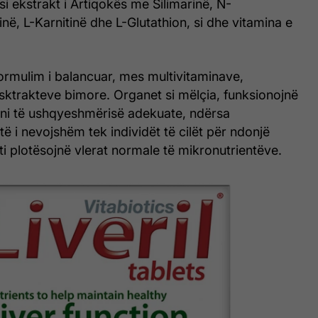
i ekstrakt i Artiqokës me Silimarinë, N-
linë, L-Karnitinë dhe L-Glutathion, si dhe vitamina e
 formulim i balancuar, mes multivitaminave,
sktrakteve bimore. Organet si mëlçia, funksionojnë
ani të ushqyeshmërisë adekuate, ndërsa
ë i nevojshëm tek individët të cilët për ndonjë
 ti plotësojnë vlerat normale të mikronutrientëve.