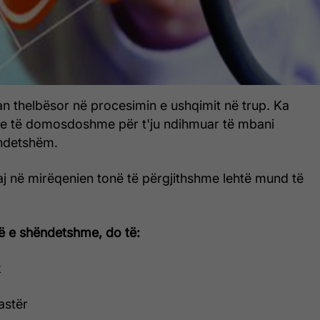
n thelbësor në procesimin e ushqimit në trup. Ka
e të domosdoshme për t'ju ndihmuar të mbani
ëndetshëm.
 saj në mirëqenien tonë të përgjithshme lehtë mund të
ë e shëndetshme, do të:
k
astër