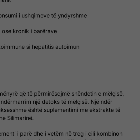
konsumi i ushqimeve të yndyrshme
ë ose kronik i barërave
toimmune si hepatitis autoimun
mënyrë që të përmirësojmë shëndetin e mëlçisë,
ë ndërmarrim një detoks të mëlçisë. Një ndër
ksesshme është suplementimi me ekstrakte të
e Silimarinë.
ementi i parë dhe i vetëm në treg i cili kombinon