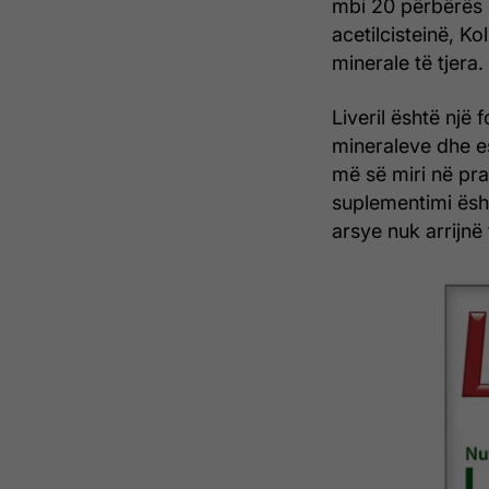
mbi 20 përbërës s
acetilcisteinë, Ko
minerale të tjera.
Liveril është një
mineraleve dhe e
më së miri në pr
suplementimi ësht
arsye nuk arrijnë