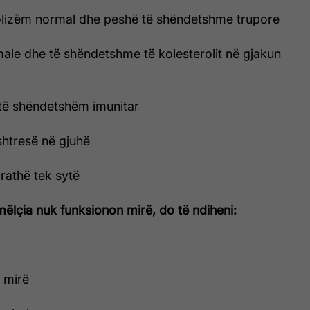
olizëm normal dhe peshë të shëndetshme trupore
male dhe të shëndetshme të kolesterolit në gjakun
 të shëndetshëm imunitar
shtresë në gjuhë
rrathë tek sytë
mëlçia nuk funksionon mirë, do të ndiheni:
o mirë