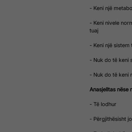
- Keni një metab
- Keni nivele nor
tuaj
- Keni një sistem
- Nuk do të keni 
- Nuk do të keni 
Anasjelltas nëse 
- Të lodhur
- Përgjithësisht j