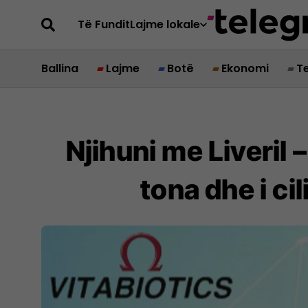
Të Fundit
Lajme lokale
Ballina
Lajme
Botë
Ekonomi
T
Njihuni me Liveril
tona dhe i ci