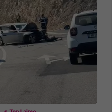
Top Lajme