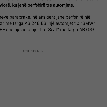
Vlorë, ku janë përfshirë tre automjete.
eve paraprake, në aksident janë përfshirë një
nz” me targa AB 248 EB, një automjet tip “BMW”
EF dhe një automjet tip “Seat” me targa AB 679