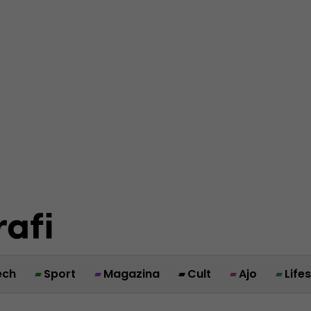
ech
Sport
Magazina
Cult
Ajo
Life