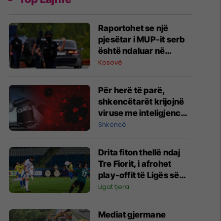
Raportohet se një
pjesëtar i MUP-it serb
është ndaluar në
Jarinë
Kosovë
Për herë të parë,
shkencëtarët krijojnë
viruse me inteligjencë
artificiale
Shkencë
Drita fiton thellë ndaj
Tre Fiorit, i afrohet
play-offit të Ligës së
Konferencës
Ligat tjera
Mediat gjermane