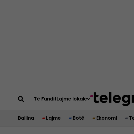
Të Fundit
Lajme lokale
Ballina
Lajme
Botë
Ekonomi
T