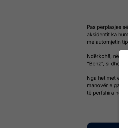
Pas përplasjes së 
aksidentit ka hum
me automjetin ti
Ndërkohë, në spita
“Benz”, si dhe ka
Nga hetimet e par
manovër e gabuar 
të përfshira në ng