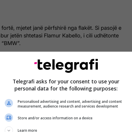
fortë, mjetet janë përfshirë nga flakët. Si pasojë e
bur jetën shtetasi Flamur Kabello, i cili udhëtonte
p “BMW”.
l janë transportuar drejtuesi i automjetit tip
tër shtetas egjiptianë që udhëtonin me të.
a dyshohet se shkak i aksidentit ka qenë një
Telegrafi asks for your consent to use your
personal data for the following purposes:
dhe lëvizja me shpejtësi e njërit prej automjeteve
jarje.
(A2 Televizion)
Personalised advertising and content, advertising and content
measurement, audience research and services development
Store and/or access information on a device
Learn more