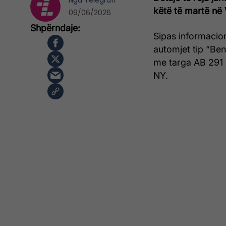
Nga
Telegrafi
këtë të martë në 
09/06/2026
Sipas informacion
automjet tip “Be
me targa AB 291 
NY.