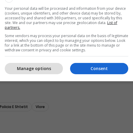
Your personal data will be processed and information from your device
(cookies, unique identifiers, and other device data) may be stored by,
accessed by and shared with 369 partners, or used specifically by this
site. We and our partners may use precise geolocation data.
List of
partners.
Some vendors may process your personal data on the basis of legitimate
interest, which you can object to by managing your options below. Look
for a link at the bottom of this page or in the site menu to manage or
withdraw consent in privacy and cookie settings.
Manage options
Consent