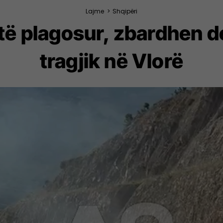
Lajme
>
Shqipëri
 të plagosur, zbardhen d
tragjik në Vlorë