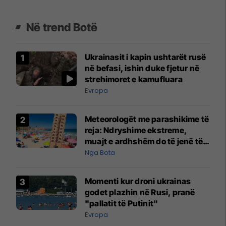
Në trend Botë
Ukrainasit i kapin ushtarët rusë
në befasi, ishin duke fjetur në
strehimoret e kamufluara
Evropa
Meteorologët me parashikime të
reja: Ndryshime ekstreme,
muajt e ardhshëm do të jenë të
pazakontë
Nga Bota
Momenti kur droni ukrainas
godet plazhin në Rusi, pranë
"pallatit të Putinit"
Evropa