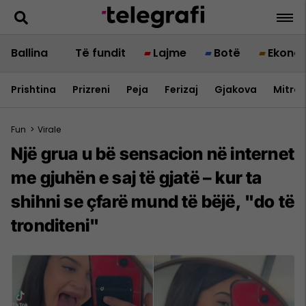
Ballina
Të fundit
Lajme
Botë
Ekono
Prishtina
Prizreni
Peja
Ferizaj
Gjakova
Mitrov
Fun
>
Virale
Një grua u bë sensacion në internet
me gjuhën e saj të gjatë – kur ta
shihni se çfarë mund të bëjë, "do të
tronditeni"