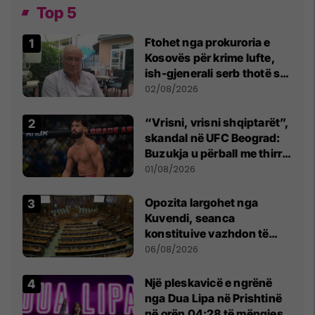
Top 5
Ftohet nga prokuroria e
Kosovës për krime lufte,
ish-gjenerali serb thotë se
dikush e tradhtoi në
02/08/2026
Beograd
“Vrisni, vrisni shqiptarët”,
skandal në UFC Beograd:
Buzukja u përball me thirrje
anti-shqiptare nga
01/08/2026
tribunat
Opozita largohet nga
Kuvendi, seanca
konstituive vazhdon të
shtunën në orën 11:00
06/08/2026
Një pleskavicë e ngrënë
nga Dua Lipa në Prishtinë
në orën 04:28 të mëngjesit