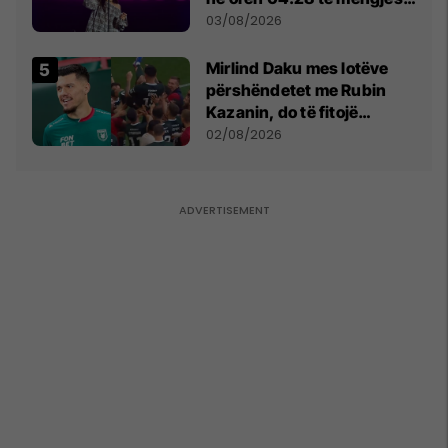
- dhe bota digjitale serbe
03/08/2026
shpall gjendjen e luftës
Mirlind Daku mes lotëve
përshëndetet me Rubin
Kazanin, do të fitojë
miliona te Spartak Moska
02/08/2026