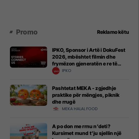
Promo
Reklamo këtu
IPKO, Sponsor i Artë i DokuFest
2026, mbështet filmin dhe
frymëzon gjeneratën e re të
krijuesve
IPKO
Pashtetat MEKA - zgjedhje
praktike për mëngjes, piknik
dhe rrugë
MEKA HALAL FOOD
A po don me rrnu n’deti?
Kursimet mund t’ju sjellin një