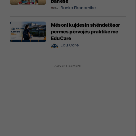
banesë
Banka Ekonomike
Mësoni kujdesin shëndetësor
përmes përvojës praktike me
EduCare
Edu Care