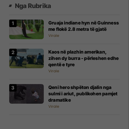
Nga Rubrika
Gruaja indiane hyn në Guinness
me flokë 2.8 metra të gjatë
Virale
Kaos në plazhin amerikan,
zihen dy burra - përleshen edhe
qentë e tyre
Virale
Qeni hero shpëton djalin nga
sulmi i ariut, publikohen pamjet
dramatike
Virale