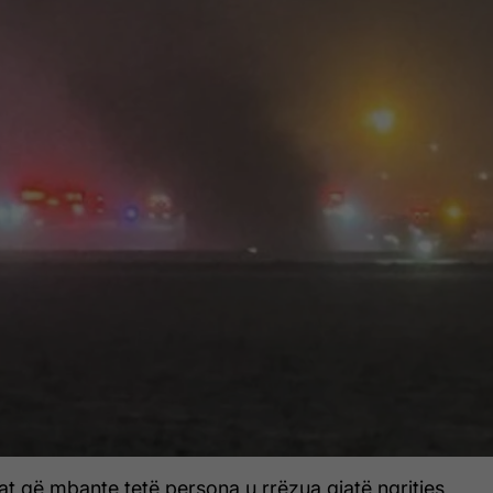
at që mbante tetë persona u rrëzua gjatë ngritjes