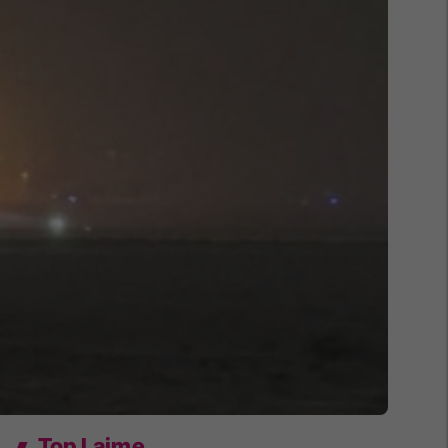
Top Lajme