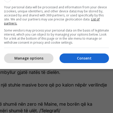
shtë krijuar një qendër operacionesh emergjente.
Your personal data will be processed and information from your device
(cookies, unique identifiers, and other device data) may be stored by,
G news! A private Bombardier Challenger 650
accessed by and shared with 369 partners, or used specifically by this
site. We and our partners may use precise geolocation data.
List of
N10KJ) has crashed shortly after takeoff from
partners.
at Bangor International Airport amid heavy snow
Some vendors may process your personal data on the basis of legitimate
r Storm Fern.
interest, which you can object to by managing your options below. Look
for a link at the bottom of this page or in the site menu to manage or
withdraw consent in privacy and cookie settings.
le were on board, injury details unknown, no
 reported as of now.…
pic.twitter.com/dLLwqOm2Jr
Manage options
Consent
ro (@fl360aero)
January 26, 2026
mbyllur gjatë natës të dielën.
një stuhie masive bore që po kalon nëpër verilindje
ë shumë nën zero në Maine, me borën që ka
ri shumë të ulët. /Telegrafi/