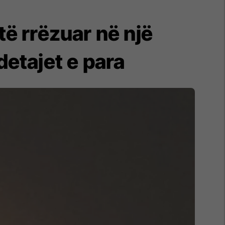
të rrëzuar në një
etajet e para