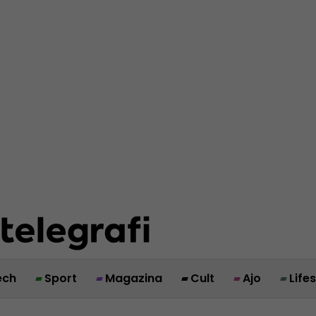
ech
Sport
Magazina
Cult
Ajo
Life