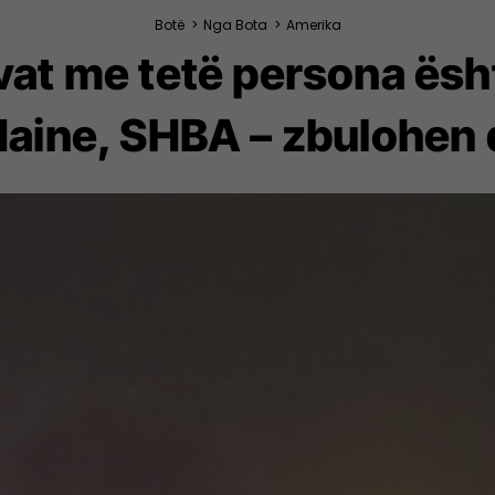
Botë
>
Nga Bota
>
Amerika
vat me tetë persona ësh
Maine, SHBA – zbulohen d