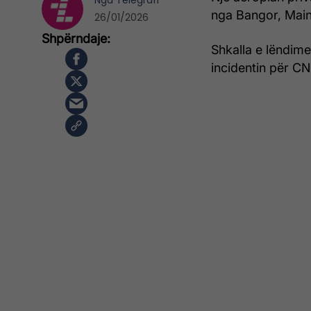
Nga
Telegrafi
nga Bangor, Main
26/01/2026
Shkalla e lëndime
incidentin për C