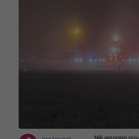
Një aeroplan priv