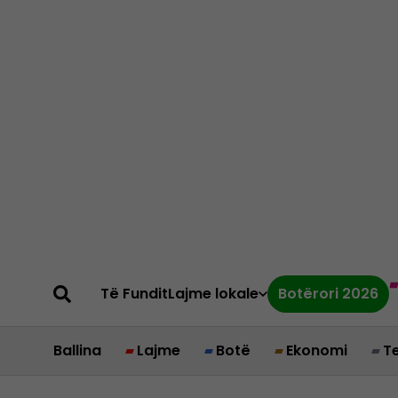
Të Fundit
Lajme lokale
Botërori 2026
Ballina
Lajme
Botë
Ekonomi
T