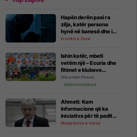
Hapën derën pasi ra
zilja, katër persona
hynë në banesë dhe i
grabitën nën
Kronika e Zezë
kërcënimin e armës
Ishin katër, mbeti
vetëm një – Ecuria dhe
fitimet e klubeve
kosovare në Evropë
Shkumbin Pireva
Ndërkombëtare
Ahmeti: Kam
informacione që ka
iniciativa për të paditur
Ushtrinë Çlirimtare
Maqedonia e Veriut
Kombëtare në Hagë