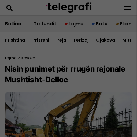
Ballina
Të fundit
Lajme
Botë
Ekono
Prishtina
Prizreni
Peja
Ferizaj
Gjakova
Mitrov
Lajme
>
Kosovë
Nisin punimet për rrugën rajonale
Mushtisht-Delloc