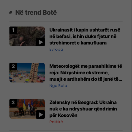
Në trend Botë
Ukrainasit i kapin ushtarët rusë
në befasi, ishin duke fjetur në
strehimoret e kamufluara
Evropa
Meteorologët me parashikime të
reja: Ndryshime ekstreme,
muajt e ardhshëm do të jenë të
pazakontë
Nga Bota
Zelensky në Beograd: Ukraina
nuk e ka ndryshuar qëndrimin
për Kosovën
Politikë