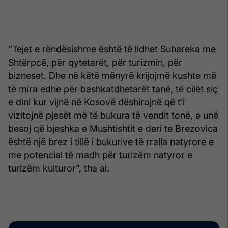
“Tejet e rëndësishme është të lidhet Suhareka me
Shtërpcë, për qytetarët, për turizmin, për
bizneset. Dhe në këtë mënyrë krijojmë kushte më
të mira edhe për bashkatdhetarët tanë, të cilët siç
e dini kur vijnë në Kosovë dëshirojnë që t’i
vizitojnë pjesët më të bukura të vendit tonë, e unë
besoj që bjeshka e Mushtishtit e deri te Brezovica
është një brez i tillë i bukurive të rralla natyrore e
me potencial të madh për turizëm natyror e
turizëm kulturor”, tha ai.