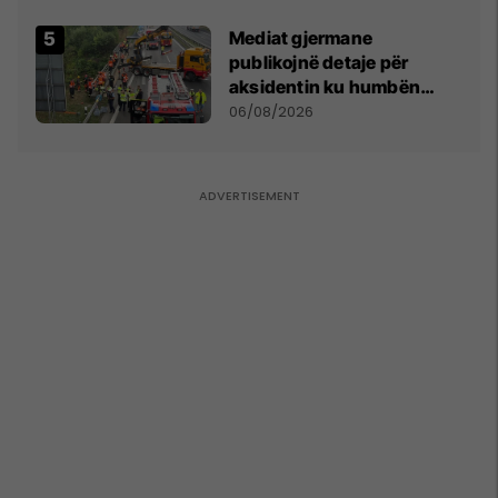
kushtetuese
Mediat gjermane
publikojnë detaje për
aksidentin ku humbën
jetën tre mërgimtarë nga
06/08/2026
Komogllava e Ferizajt