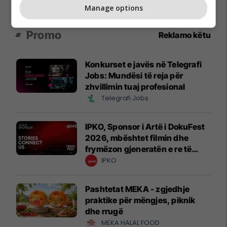
Manage options
Promo
Reklamo këtu
Konkurset e javës në Telegrafi
Jobs: Mundësi të reja për
zhvillimin tuaj profesional
Telegrafi Jobs
IPKO, Sponsor i Artë i DokuFest
2026, mbështet filmin dhe
frymëzon gjeneratën e re të
krijuesve
IPKO
Pashtetat MEKA - zgjedhje
praktike për mëngjes, piknik
dhe rrugë
MEKA HALAL FOOD