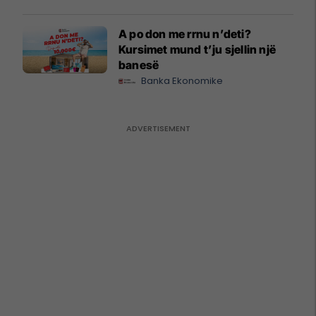
A po don me rrnu n’deti?
Kursimet mund t’ju sjellin një
banesë
Banka Ekonomike