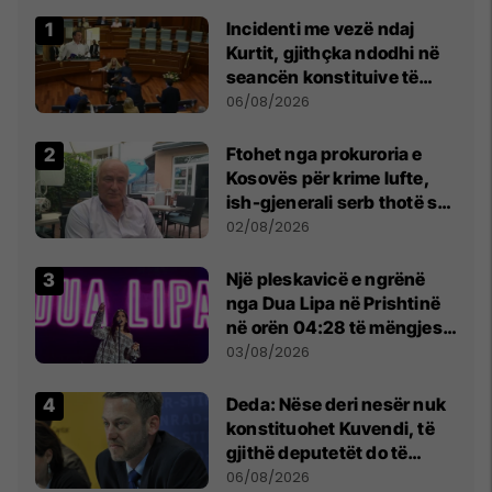
Incidenti me vezë ndaj
Kurtit, gjithçka ndodhi në
seancën konstituive të
Kuvendit
06/08/2026
Ftohet nga prokuroria e
Kosovës për krime lufte,
ish-gjenerali serb thotë se
dikush e tradhtoi në
02/08/2026
Beograd
Një pleskavicë e ngrënë
nga Dua Lipa në Prishtinë
në orën 04:28 të mëngjesit
- dhe bota digjitale serbe
03/08/2026
shpall gjendjen e luftës
Deda: Nëse deri nesër nuk
konstituohet Kuvendi, të
gjithë deputetët do të
bëjnë shkelje të rëndë
06/08/2026