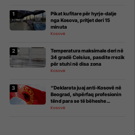
​Pikat kufitare për hyrje-dalje
nga Kosova, pritjet deri 15
minuta
Kosovë
Temperatura maksimale deri në
34 gradë Celsius, pasdite rrezik
për stuhi në disa zona
Kosovë
“Deklarata juaj anti-Kosovë në
Beograd, shpërfaq profesionin
tënd para se të bëheshe
president”, OVL e UÇK-së i
Kosovë
reagon Zelenskyt