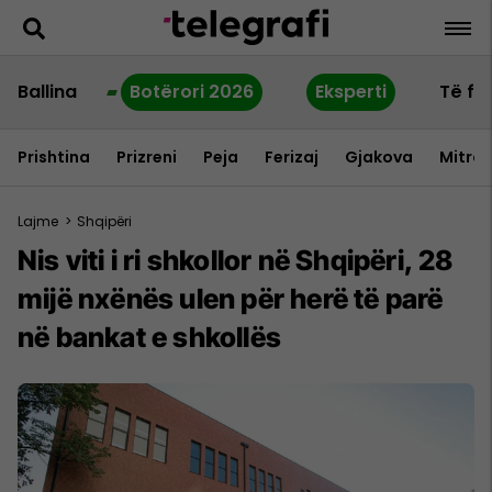
Ballina
Botërori 2026
Eksperti
Të fu
Prishtina
Prizreni
Peja
Ferizaj
Gjakova
Mitrov
Lajme
>
Shqipëri
Nis viti i ri shkollor në Shqipëri, 28
mijë nxënës ulen për herë të parë
në bankat e shkollës