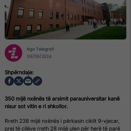
Nga
Telegrafi
09/09/2024
350 mijë nxënës të arsimit parauniversitar kanë
nisur sot vitin e ri shkollor.
Rreth 238 mijë nxënës i përkasin ciklit 9-vjecar,
prej të cilëve rreth 28 mijë ulen për herë të parë