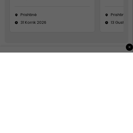
Prishtinë
Prishtinë
31 Korrik 2026
13 Gusht 20
×