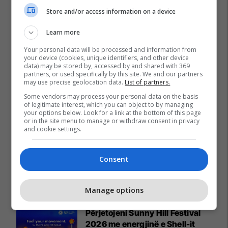
Store and/or access information on a device
Learn more
Your personal data will be processed and information from
your device (cookies, unique identifiers, and other device
data) may be stored by, accessed by and shared with 369
partners, or used specifically by this site. We and our partners
may use precise geolocation data.
List of partners.
Some vendors may process your personal data on the basis
of legitimate interest, which you can object to by managing
your options below. Look for a link at the bottom of this page
or in the site menu to manage or withdraw consent in privacy
and cookie settings.
Consent
Promo
Reklamo këtu
Manage options
Përjetojeni Sunny Hill Festival
2026 me energjinë e Shell-it