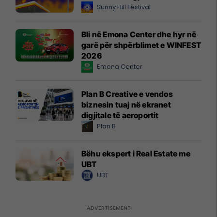
Sunny Hill Festival
Bli në Emona Center dhe hyr në
garë për shpërblimet e WINFEST
2026
Emona Center
Plan B Creative e vendos
biznesin tuaj në ekranet
digjitale të aeroportit
Plan B
Bëhu ekspert i Real Estate me
UBT
UBT