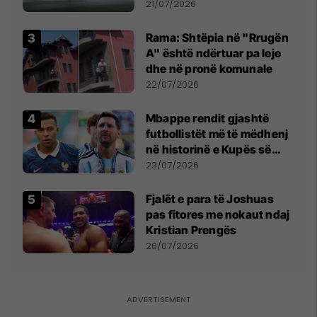
fuqishme me breshër dhe
21/07/2026
erëra të forta
Rama: Shtëpia në "Rrugën
A" është ndërtuar pa leje
dhe në pronë komunale
22/07/2026
Mbappe rendit gjashtë
futbollistët më të mëdhenj
në historinë e Kupës së
Botës, Messi mbetet i dyti
23/07/2026
Fjalët e para të Joshuas
pas fitores me nokaut ndaj
Kristian Prengës
26/07/2026