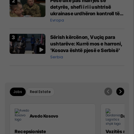
Pesë ditë pas marrjes së
detyrës, shefi i ri i ushtrisë
ukrainase urdhëron kontroll të
madh
Evropa
Sërish kërcënon, Vuçiq para
ushtarëve: Kurrë mos e harroni,
'Kosova është pjesë e Serbisë'
Serbia
Jobs
Real Estate
Avedo Kosovo
Dardan
Recepsioniste
Vozitës me K