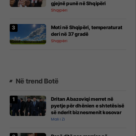
gjejnë punë në Shqipëri
Shqipëri
Moti në Shqipëri, temperaturat
deri në 37 gradë
Shqipëri
Në trend Botë
Dritan Abazoviqi merret në
pyetje për dhënien e shtetësisë
së nderit biznesmenit kosovar
Mali i Zi