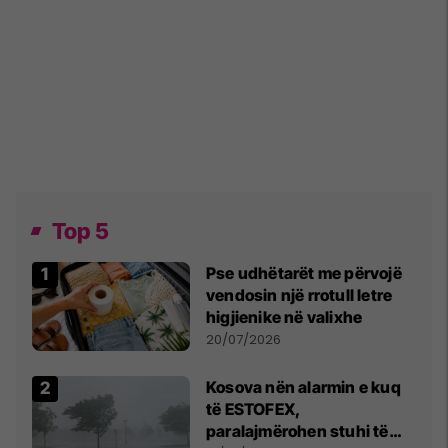
Top 5
Pse udhëtarët me përvojë
vendosin një rrotull letre
higjienike në valixhe
20/07/2026
Kosova nën alarmin e kuq
të ESTOFEX,
paralajmërohen stuhi të