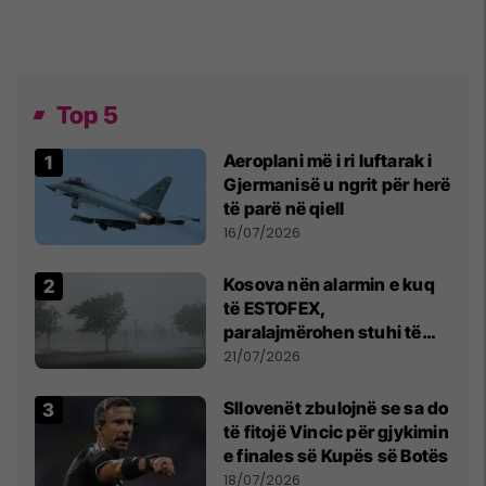
Top 5
Aeroplani më i ri luftarak i
Gjermanisë u ngrit për herë
të parë në qiell
16/07/2026
Kosova nën alarmin e kuq
të ESTOFEX,
paralajmërohen stuhi të
fuqishme me breshër dhe
21/07/2026
erëra të forta
Sllovenët zbulojnë se sa do
të fitojë Vincic për gjykimin
e finales së Kupës së Botës
18/07/2026