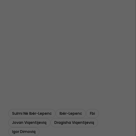
Sulmi Në Ibër-Lepenc
Ibër-Lepenc
Fbi
Jovan Viqentijeviq
Dragisha Viqentijeviq
Igor Dimoviq