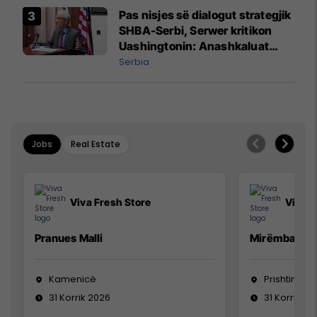
Pas nisjes së dialogut strategjik
SHBA-Serbi, Serwer kritikon
Uashingtonin: Anashkaluat
Banjskën, sulmin ndaj KFOR-it
Serbia
dhe rrëmbimin e Policëve të
Kosovës
Jobs
Real Estate
Viva Fresh Store
Viva F
Pranues Malli
Mirëmbajtës
Kamenicë
Prishtinë
31 Korrik 2026
31 Korrik 20