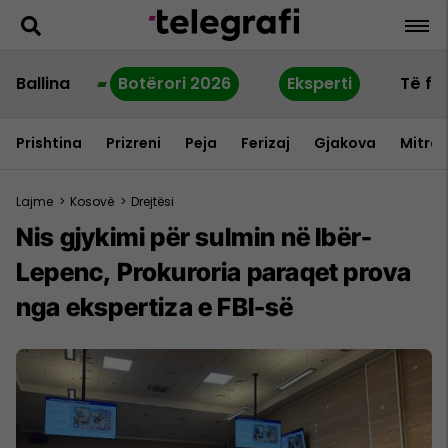
Ballina
Botërori 2026
Eksperti
Të fu
Prishtina
Prizreni
Peja
Ferizaj
Gjakova
Mitrov
Lajme
>
Kosovë
>
Drejtësi
Nis gjykimi për sulmin në Ibër-
Lepenc, Prokuroria paraqet prova
nga ekspertiza e FBI-së