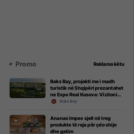
Promo
Reklamo këtu
Baks Bay, projekti me i madh
turistik në Shqipëri prezantohet
ne Expo Real Kosova: Vizitoni
shtandin dhe zbuloni
Baks Bay
mundësitë e investimit
Ananas Impex sjell në treg
produkte të reja për çdo shije
dhe gatim