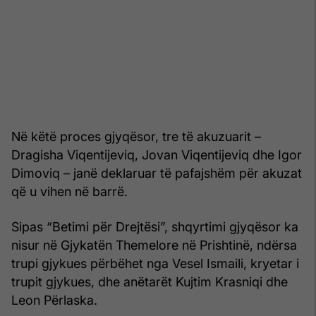
Në këtë proces gjyqësor, tre të akuzuarit –
Dragisha Viqentijeviq, Jovan Viqentijeviq dhe Igor
Dimoviq – janë deklaruar të pafajshëm për akuzat
që u vihen në barrë.
Sipas “Betimi për Drejtësi”, shqyrtimi gjyqësor ka
nisur në Gjykatën Themelore në Prishtinë, ndërsa
trupi gjykues përbëhet nga Vesel Ismaili, kryetar i
trupit gjykues, dhe anëtarët Kujtim Krasniqi dhe
Leon Përlaska.