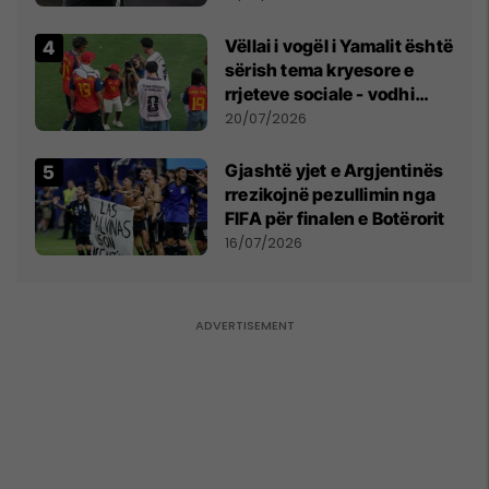
Vëllai i vogël i Yamalit është
sërish tema kryesore e
rrjeteve sociale - vodhi
vëmendjen pas finales së
20/07/2026
Kupës së Botës
Gjashtë yjet e Argjentinës
rrezikojnë pezullimin nga
FIFA për finalen e Botërorit
16/07/2026