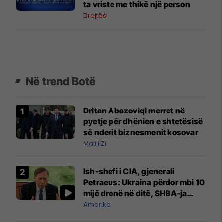
ta vriste me thikë një person
Drejtësi
Në trend Botë
Dritan Abazoviqi merret në
pyetje për dhënien e shtetësisë
së nderit biznesmenit kosovar
Mali i Zi
Ish-shefi i CIA, gjenerali
Petraeus: Ukraina përdor mbi 10
mijë dronë në ditë, SHBA-ja
mbetet shumë prapa në
Amerika
prodhim