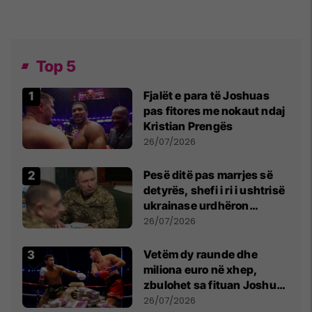
Top 5
Fjalët e para të Joshuas
pas fitores me nokaut ndaj
Kristian Prengës
26/07/2026
Pesë ditë pas marrjes së
detyrës, shefi i ri i ushtrisë
ukrainase urdhëron
kontroll të madh
26/07/2026
Vetëm dy raunde dhe
miliona euro në xhep,
zbulohet sa fituan Joshua
e Prenga
26/07/2026