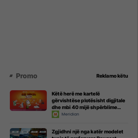
Promo
Reklamo këtu
Këtë herë me kartelë
gërvishtëse plotësisht digjitale
dhe mbi 40 mijë shpërblime
instant!
Meridian
Zgjidhni një nga katër modelet