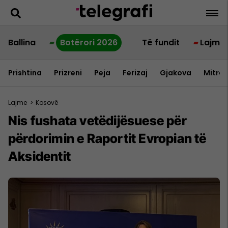
Ballina
Botërori 2026
Të fundit
Lajme
Prishtina
Prizreni
Peja
Ferizaj
Gjakova
Mitrov
Lajme
>
Kosovë
​Nis fushata vetëdijësuese për
përdorimin e Raportit Evropian të
Aksidentit