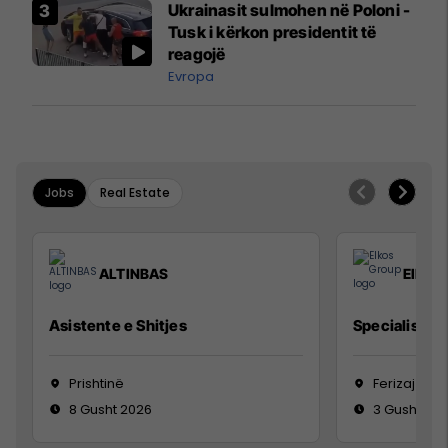
Ukrainasit sulmohen në Poloni -
Tusk i kërkon presidentit të
reagojë
Evropa
Jobs
Real Estate
ALTINBAS
Elkos
Asistente e Shitjes
Specialist Mi
Prishtinë
Ferizaj
8 Gusht 2026
3 Gusht 20