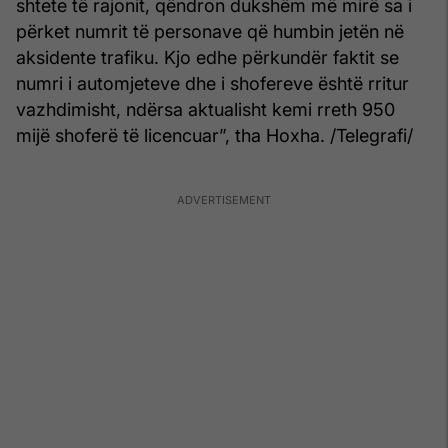
shtete të rajonit, qëndron dukshëm më mirë sa i
përket numrit të personave që humbin jetën në
aksidente trafiku. Kjo edhe përkundër faktit se
numri i automjeteve dhe i shofereve është rritur
vazhdimisht, ndërsa aktualisht kemi rreth 950
mijë shoferë të licencuar”, tha Hoxha. /Telegrafi/