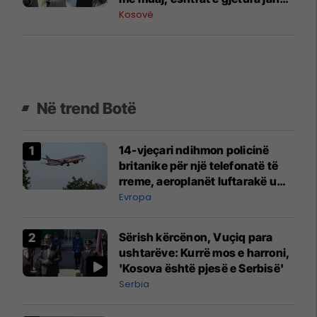
të shpërndara dhe buzë një
Kosovë
përroi
Në trend Botë
14-vjeçari ndihmon policinë
britanike për një telefonatë të
rreme, aeroplanët luftarakë u
ngritën në ajër për të
Evropa
interceptuar fluturaken e Qatar
Airways që po shkonte drejt
Sërish kërcënon, Vuçiq para
Mançesterit
ushtarëve: Kurrë mos e harroni,
'Kosova është pjesë e Serbisë'
Serbia