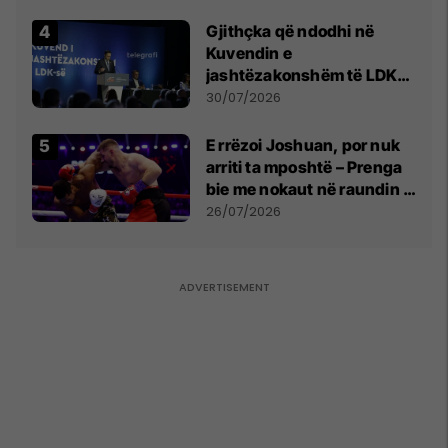
Gjithçka që ndodhi në
Kuvendin e
jashtëzakonshëm të LDK-
së
30/07/2026
E rrëzoi Joshuan, por nuk
arriti ta mposhtë – Prenga
bie me nokaut në raundin e
dytë
26/07/2026