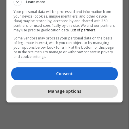
Learn more
Policia E Kosoves
Byroja Kosovare E Sigurimit
Your personal data will be processed and information from
your device (cookies, unique identifiers, and other device
data) may be stored by, accessed by and shared with 369
partners, or used specifically by this site. We and our partners
may use precise geolocation data.
List of partners.
Some vendors may process your personal data on the basis
of legitimate interest, which you can object to by managing
your options below. Look for a link at the bottom of this page
or in the site menu to manage or withdraw consent in privacy
and cookie settings.
Consent
Manage options