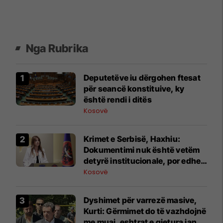
Nga Rubrika
​Deputetëve iu dërgohen ftesat
për seancë konstituive, ky
është rendi i ditës
Kosovë
Krimet e Serbisë, Haxhiu:
Dokumentimi nuk është vetëm
detyrë institucionale, por edhe
obligim moral ndaj viktimave
Kosovë
dhe brezave që vijnë
Dyshimet për varrezë masive,
Kurti: Gërmimet do të vazhdojnë
me muaj, eshtrat e gjetura janë