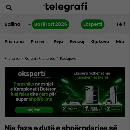
Ballina
Botërori 2026
Eksperti
Të fu
Prishtina
Prizreni
Peja
Ferizaj
Gjakova
Mitrov
Prishtina
>
Rajoni i Prishtinës
>
Podujeva
Nis faza e dytë e shpërndarjes së