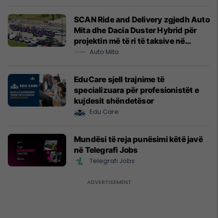
SCAN Ride and Delivery zgjedh Auto
Mita dhe Dacia Duster Hybrid për
projektin më të ri të taksive në
Prishtinë
Auto Mita
EduCare sjell trajnime të
specializuara për profesionistët e
kujdesit shëndetësor
Edu Care
Mundësi të reja punësimi këtë javë
në Telegrafi Jobs
Telegrafi Jobs