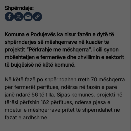
Komuna e Podujevës ka nisur fazën e dytë të
shpërndarjes së mëshqerrave në kuadër të
projektit “Përkrahje me mëshqerra”, i cili synon
mbështetjen e fermerëve dhe zhvillimin e sektorit
të bujqësisë në këtë komunë.
Në këtë fazë po shpërndahen rreth 70 mëshqerra
për fermerët përfitues, ndërsa në fazën e parë
janë ndarë 56 të tilla. Sipas komunës, projekti në
tërësi përfshin 162 përfitues, ndërsa pjesa e
mbetur e mëshqerrave pritet të shpërndahet në
fazat e ardhshme.