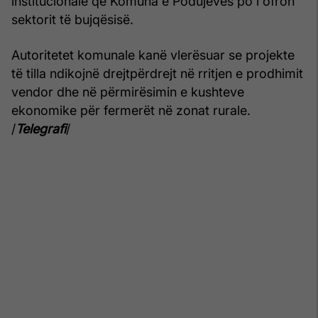
institucionale që Komuna e Podujevës po i ofron
sektorit të bujqësisë.
Autoritetet komunale kanë vlerësuar se projekte
të tilla ndikojnë drejtpërdrejt në rritjen e prodhimit
vendor dhe në përmirësimin e kushteve
ekonomike për fermerët në zonat rurale.
/
Telegrafi
/