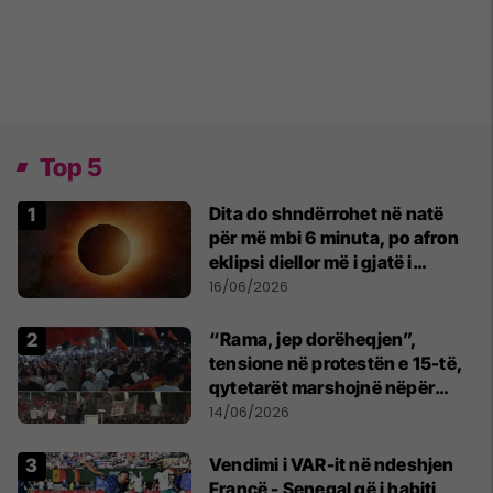
Top 5
Dita do shndërrohet në natë
për më mbi 6 minuta, po afron
eklipsi diellor më i gjatë i
shekullit të 21-të
16/06/2026
“Rama, jep dorëheqjen”,
tensione në protestën e 15-të,
qytetarët marshojnë nëpër
kryeqytet
14/06/2026
Vendimi i VAR-it në ndeshjen
Francë - Senegal që i habiti