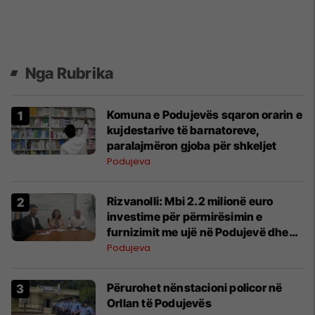
Nga Rubrika
Komuna e Podujevës sqaron orarin e
kujdestarive të barnatoreve,
paralajmëron gjoba për shkeljet
Podujeva
Rizvanolli: Mbi 2.2 milionë euro
investime për përmirësimin e
furnizimit me ujë në Podujevë dhe
disa fshatra
Podujeva
Përurohet nënstacioni policor në
Orllan të Podujevës