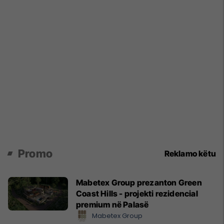
Promo
Reklamo këtu
Mabetex Group prezanton Green
Coast Hills - projekti rezidencial
premium në Palasë
Mabetex Group