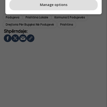
Manage options
Podujeva
Prishtina Lokale
Komuna E Podujevës
Drejtoria Për Bujqësi Në Podujevë
Prishtina