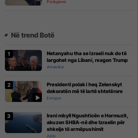
Podujeva
Në trend Botë
Netanyahu tha se Izraeli nuk do të
largohet nga Libani, reagon Trump
Amerika
Presidenti polak i heq Zelenskyt
dekoratën më të lartë shtetërore
Evropa
Irani mbyll Ngushticën e Hormuzit,
akuzon SHBA-në dhe Izraelin për
shkelje të armëpushimit
Azia