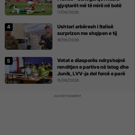
gjyqtarët më të mirë në botë
17/06/2026
Ushtari arbëresh i Italisë
surprizon me shqipen e tij
18/06/2026
Votat e diasporës ndryshojnë
renditjen e partive në Istog dhe
Junik, LVV-ja del forcë e parë
15/06/2026