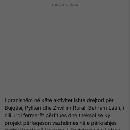
I pranishëm në këtë aktivitet ishte drejtori për
Bujqësi, Pylltari dhe Zhvillim Rural, Behram Latifi, i
cili uroi fermerët përfitues dhe theksoi se ky
projekt përfaqëson vazhdimësinë e përkrahjes