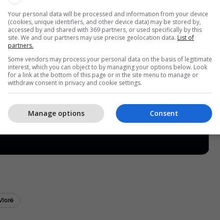
Your personal data will be processed and information from your device
(cookies, unique identifiers, and other device data) may be stored by,
accessed by and shared with 369 partners, or used specifically by this
site. We and our partners may use precise geolocation data.
List of
partners.
Some vendors may process your personal data on the basis of legitimate
interest, which you can object to by managing your options below. Look
for a link at the bottom of this page or in the site menu to manage or
withdraw consent in privacy and cookie settings.
Manage options
Consent