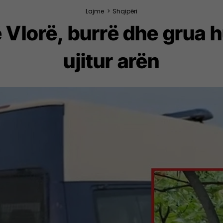
Lajme
>
Shqipëri
ë Vlorë, burrë dhe grua
ujitur arën