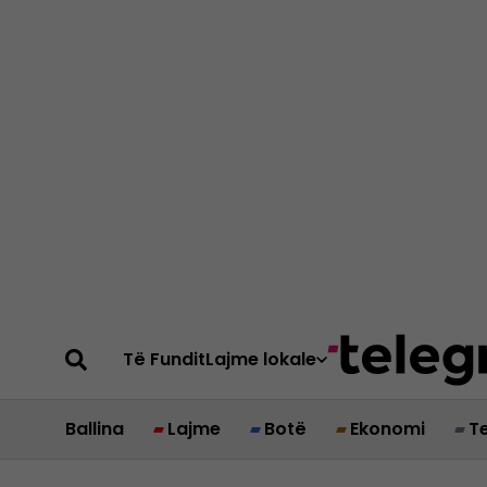
Të Fundit
Lajme lokale
Ballina
Lajme
Botë
Ekonomi
T