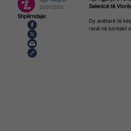
Nga
Telegrafi
Selenicë të Vlorë
23/07/2023
Dy anëtarë të kës
ranë në kontakt m