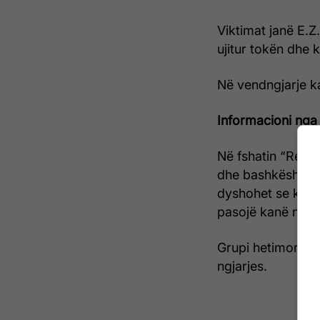
Viktimat janë E.Z
ujitur tokën dhe 
Në vendngjarje k
Informacioni nga 
Në fshatin “Resula
dhe bashkëshortja
dyshohet se kanë
pasojë kanë ndërr
Grupi hetimor po
ngjarjes.