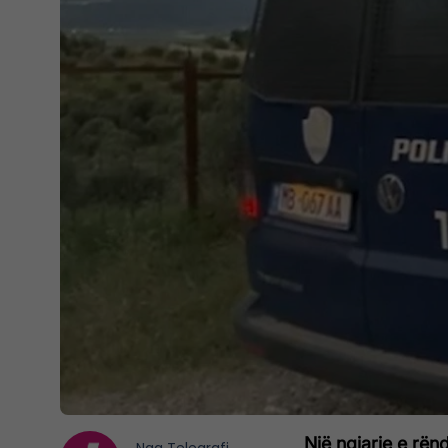
Një ngjarje e rën