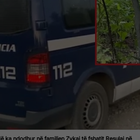
dë ka ndodhur në familjen Zykaj të fshatit Resulaj në