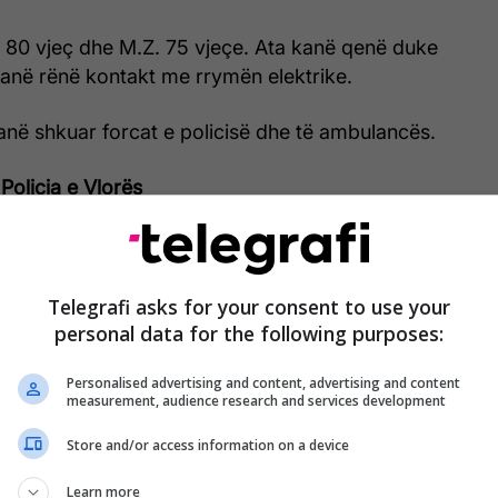
. 80 vjeç dhe M.Z. 75 vjeçe. Ata kanë qenë duke
kanë rënë kontakt me rrymën elektrike.
anë shkuar forcat e policisë dhe të ambulancës.
Policia e Vlorës
j”, Vlorë, rreth orës 18:45, shtetasit E.Z 80 vjeç
 e tij shtetasja M.Z, 75 vjeçe, duke ujitur në arë,
 rënë në kontakt me rrymën elektrike dhe për
Telegrafi asks for your consent to use your
uar jetë.
personal data for the following purposes:
Personalised advertising and content, advertising and content
 punon për zbardhjen e plotë të rrethanave të
measurement, audience research and services development
Store and/or access information on a device
Learn more