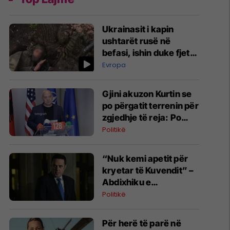
Ukrainasit i kapin
ushtarët rusë në
befasi, ishin duke fjetur
në strehimoret e
Evropa
kamufluara
Gjini akuzon Kurtin se
po përgatit terrenin për
zgjedhje të reja: Po
manipulon opinionin
Politikë
publik
“Nuk kemi apetit për
kryetar të Kuvendit” –
Abdixhiku e
konsideron si figurë
Politikë
ceremoniale
Për herë të parë në