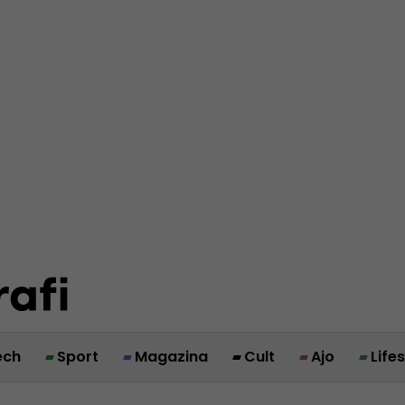
ech
Sport
Magazina
Cult
Ajo
Life