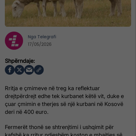
Nga
Telegrafi
17/05/2026
Rritja e çmimeve në treg ka reflektuar
drejtpërdrejt edhe tek kurbanet këtë vit, duke e
çuar çmimin e therjes së një kurbani në Kosovë
deri në 400 euro.
Fermerët thonë se shtrenjtimi i ushqimit për
kafshë ka rritur ndjeshëm koston e mbajtjes së