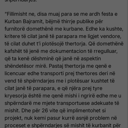
“Fillimisht ne, disa muaj para se me ardh festa e
Kurban Bajramit, bëjmë thirrje publike për
furnitorë domethënë me kurbane. Edhe ka kushte,
kritere të cilat janë të parapara me ligjet vendore,
të cilat duhet t’i plotësojë thertorja. Që domethënë
kafshët të jenë me dokumentacion të rregulluar,
që ta kenë dëshminë që janë në aspektin
shëndetësor mirë. Pastaj thertorja me qenë e
licencuar edhe transporti prej thertores deri në
vend të shpërndarjes me i plotësuar kushtet të
cilat janë të parapara, e që njëra prej tyre
kryesorja është me qenë mishi i ngrirë edhe me u
shpërndarë me mjete transportuese adekuate të
mishit. Dhe për 26 vite që implimentohet si
projekt, nuk kemi pasur kurrë asnjë problem në
proceset e shpërndarjes së mishit të kurbanit për