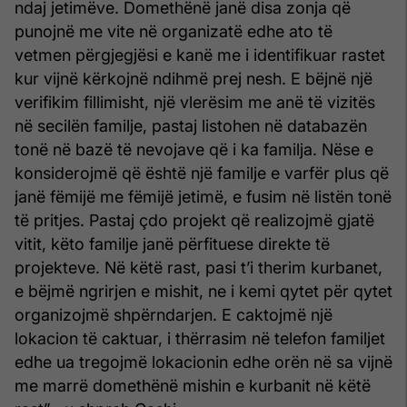
ndaj jetimëve. Domethënë janë disa zonja që
punojnë me vite në organizatë edhe ato të
vetmen përgjegjësi e kanë me i identifikuar rastet
kur vijnë kërkojnë ndihmë prej nesh. E bëjnë një
verifikim fillimisht, një vlerësim me anë të vizitës
në secilën familje, pastaj listohen në databazën
tonë në bazë të nevojave që i ka familja. Nëse e
konsiderojmë që është një familje e varfër plus që
janë fëmijë me fëmijë jetimë, e fusim në listën tonë
të pritjes. Pastaj çdo projekt që realizojmë gjatë
vitit, këto familje janë përfituese direkte të
projekteve. Në këtë rast, pasi t’i therim kurbanet,
e bëjmë ngrirjen e mishit, ne i kemi qytet për qytet
organizojmë shpërndarjen. E caktojmë një
lokacion të caktuar, i thërrasim në telefon familjet
edhe ua tregojmë lokacionin edhe orën në sa vijnë
me marrë domethënë mishin e kurbanit në këtë