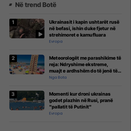
Në trend Botë
Ukrainasit i kapin ushtarët rusë
në befasi, ishin duke fjetur në
strehimoret e kamufluara
Evropa
Meteorologët me parashikime të
reja: Ndryshime ekstreme,
muajt e ardhshëm do të jenë të
pazakontë
Nga Bota
Momenti kur droni ukrainas
godet plazhin në Rusi, pranë
"pallatit të Putinit"
Evropa