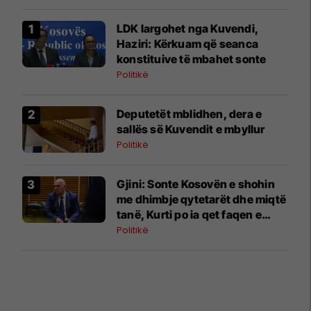
LDK largohet nga Kuvendi,
Haziri: Kërkuam që seanca
konstituive të mbahet sonte
Politikë
Deputetët mblidhen, dera e
sallës së Kuvendit e mbyllur
Politikë
Gjini: Sonte Kosovën e shohin
me dhimbje qytetarët dhe miqtë
tanë, Kurti po ia qet faqen e
zezë vendit
Politikë