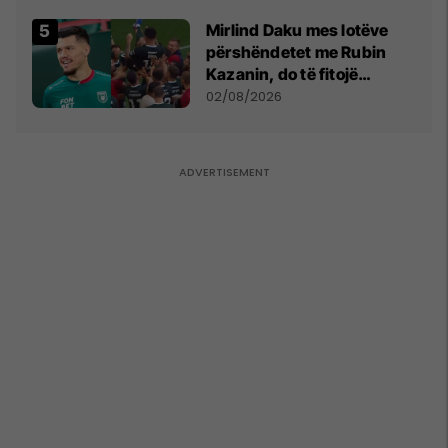
shpall gjendjen e luftës
Mirlind Daku mes lotëve
përshëndetet me Rubin
Kazanin, do të fitojë
miliona te Spartak Moska
02/08/2026