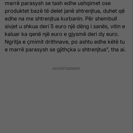
marrë parasysh se tash edhe ushqimet ose
produktet bazë të delet janë shtrenjtua, duhet që
edhe na me shtrenjtua kurbanin. Për shembull
sivjet u shkua deri 5 euro një dëng i sanës, vitin e
kaluar ka qenë një euro e gjysmë deri dy euro.
Ngritja e çmimit drithnave, po ashtu edhe këtë tu
e marrë parasysh se gjithçka u shtrenjtua”, tha ai.