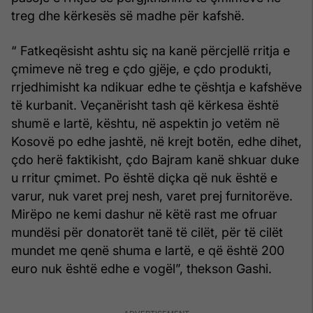
treg dhe kërkesës së madhe për kafshë.
“ Fatkeqësisht ashtu siç na kanë përcjellë rritja e
çmimeve në treg e çdo gjëje, e çdo produkti,
rrjedhimisht ka ndikuar edhe te çështja e kafshëve
të kurbanit. Veçanërisht tash që kërkesa është
shumë e lartë, kështu, në aspektin jo vetëm në
Kosovë po edhe jashtë, në krejt botën, edhe dihet,
çdo herë faktikisht, çdo Bajram kanë shkuar duke
u rritur çmimet. Po është diçka që nuk është e
varur, nuk varet prej nesh, varet prej furnitorëve.
Mirëpo ne kemi dashur në këtë rast me ofruar
mundësi për donatorët tanë të cilët, për të cilët
mundet me qenë shuma e lartë, e që është 200
euro nuk është edhe e vogël”, thekson Gashi.