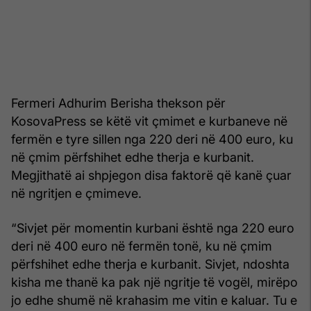
Fermeri Adhurim Berisha thekson për
KosovaPress se këtë vit çmimet e kurbaneve në
fermën e tyre sillen nga 220 deri në 400 euro, ku
në çmim përfshihet edhe therja e kurbanit.
Megjithatë ai shpjegon disa faktorë që kanë çuar
në ngritjen e çmimeve.
“Sivjet për momentin kurbani është nga 220 euro
deri në 400 euro në fermën tonë, ku në çmim
përfshihet edhe therja e kurbanit. Sivjet, ndoshta
kisha me thanë ka pak një ngritje të vogël, mirëpo
jo edhe shumë në krahasim me vitin e kaluar. Tu e