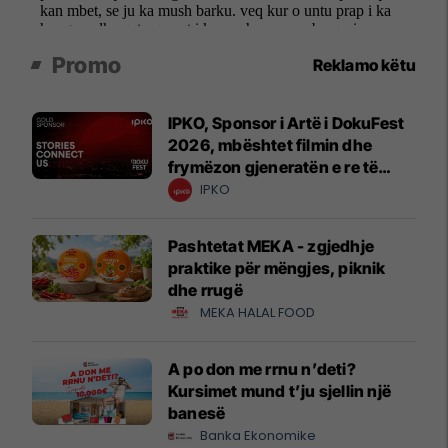
Promo
Reklamo këtu
IPKO, Sponsor i Artë i DokuFest
2026, mbështet filmin dhe
frymëzon gjeneratën e re të
krijuesve
IPKO
Pashtetat MEKA - zgjedhje
praktike për mëngjes, piknik
dhe rrugë
MEKA HALAL FOOD
A po don me rrnu n’deti?
Kursimet mund t’ju sjellin një
banesë
Banka Ekonomike