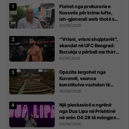
Ftohet nga prokuroria e
Kosovës për krime lufte,
ish-gjenerali serb thotë se
dikush e tradhtoi në
02/08/2026
Beograd
“Vrisni, vrisni shqiptarët”,
skandal në UFC Beograd:
Buzukja u përball me thirrje
anti-shqiptare nga
01/08/2026
tribunat
Opozita largohet nga
Kuvendi, seanca
konstituive vazhdon të
shtunën në orën 11:00
06/08/2026
Një pleskavicë e ngrënë
nga Dua Lipa në Prishtinë
në orën 04:28 të mëngjesit
- dhe bota digjitale serbe
03/08/2026