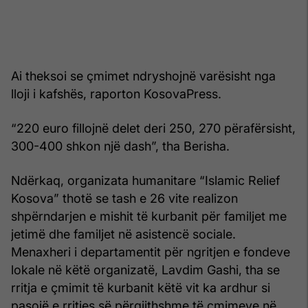
Ai theksoi se çmimet ndryshojnë varësisht nga
lloji i kafshës, raporton KosovaPress.
“220 euro fillojnë delet deri 250, 270 përafërsisht,
300-400 shkon një dash”, tha Berisha.
Ndërkaq, organizata humanitare “Islamic Relief
Kosova” thotë se tash e 26 vite realizon
shpërndarjen e mishit të kurbanit për familjet me
jetimë dhe familjet në asistencë sociale.
Menaxheri i departamentit për ngritjen e fondeve
lokale në këtë organizatë, Lavdim Gashi, tha se
rritja e çmimit të kurbanit këtë vit ka ardhur si
pasojë e rritjes së përgjithshme të çmimeve në