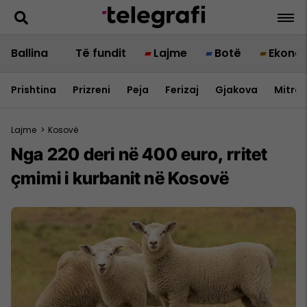
Ballina
Të fundit
Lajme
Botë
Ekono
Prishtina
Prizreni
Peja
Ferizaj
Gjakova
Mitrov
Lajme
>
Kosovë
Nga 220 deri në 400 euro, rritet
çmimi i kurbanit në Kosovë