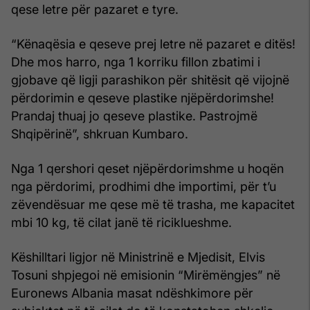
qese letre për pazaret e tyre.
“Kënaqësia e qeseve prej letre në pazaret e ditës!
Dhe mos harro, nga 1 korriku fillon zbatimi i
gjobave që ligji parashikon për shitësit që vijojnë
përdorimin e qeseve plastike njëpërdorimshe!
Prandaj thuaj jo qeseve plastike. Pastrojmë
Shqipërinë”, shkruan Kumbaro.
Nga 1 qershori qeset njëpërdorimshme u hoqën
nga përdorimi, prodhimi dhe importimi, për t’u
zëvendësuar me qese më të trasha, me kapacitet
mbi 10 kg, të cilat janë të riciklueshme.
Këshilltari ligjor në Ministrinë e Mjedisit, Elvis
Tosuni shpjegoi në emisionin “Mirëmëngjes” në
Euronews Albania masat ndëshkimore për