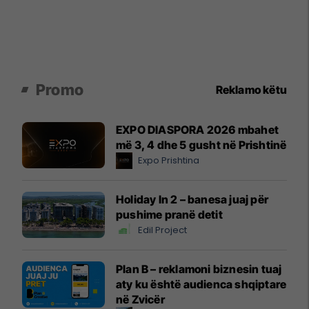
Promo
Reklamo këtu
EXPO DIASPORA 2026 mbahet
më 3, 4 dhe 5 gusht në Prishtinë
Expo Prishtina
Holiday In 2 – banesa juaj për
pushime pranë detit
Edil Project
Plan B – reklamoni biznesin tuaj
aty ku është audienca shqiptare
në Zvicër