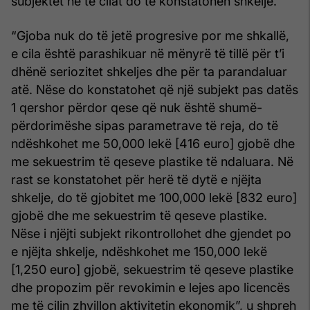
subjektet në të cilat do të konstatohen shkelje.
“Gjoba nuk do të jetë progresive por me shkallë,
e cila është parashikuar në mënyrë të tillë për t’i
dhënë seriozitet shkeljes dhe për ta parandaluar
atë. Nëse do konstatohet që një subjekt pas datës
1 qershor përdor qese që nuk është shumë-
përdorimëshe sipas parametrave të reja, do të
ndëshkohet me 50,000 lekë [416 euro] gjobë dhe
me sekuestrim të qeseve plastike të ndaluara. Në
rast se konstatohet për herë të dytë e njëjta
shkelje, do të gjobitet me 100,000 lekë [832 euro]
gjobë dhe me sekuestrim të qeseve plastike.
Nëse i njëjti subjekt rikontrollohet dhe gjendet po
e njëjta shkelje, ndëshkohet me 150,000 lekë
[1,250 euro] gjobë, sekuestrim të qeseve plastike
dhe propozim për revokimin e lejes apo licencës
me të cilin zhvillon aktivitetin ekonomik”, u shpreh