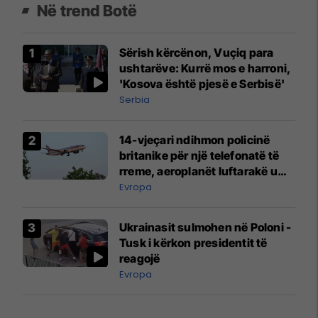
Në trend Botë
Sërish kërcënon, Vuçiq para
ushtarëve: Kurrë mos e harroni,
'Kosova është pjesë e Serbisë'
Serbia
14-vjeçari ndihmon policinë
britanike për një telefonatë të
rreme, aeroplanët luftarakë u
ngritën në ajër për të
Evropa
interceptuar fluturaken e Qatar
Airways që po shkonte drejt
Ukrainasit sulmohen në Poloni -
Mançesterit
Tusk i kërkon presidentit të
reagojë
Evropa