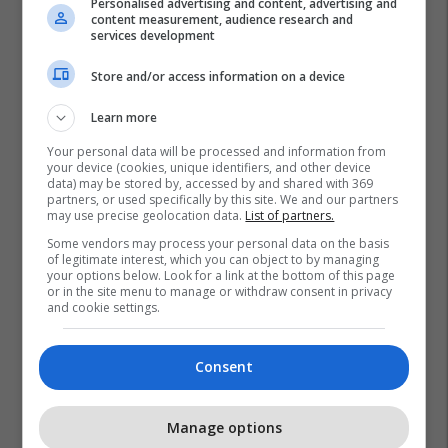
Personalised advertising and content, advertising and
content measurement, audience research and
services development
Store and/or access information on a device
Learn more
Your personal data will be processed and information from
your device (cookies, unique identifiers, and other device
data) may be stored by, accessed by and shared with 369
partners, or used specifically by this site. We and our partners
may use precise geolocation data.
List of partners.
Some vendors may process your personal data on the basis
of legitimate interest, which you can object to by managing
your options below. Look for a link at the bottom of this page
or in the site menu to manage or withdraw consent in privacy
and cookie settings.
Ndotje
Plastika
Shqipëri
Mjedisi
Consent
Manage options