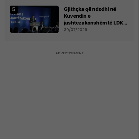
Gjithçka që ndodhi në
Kuvendin e
jashtëzakonshëm të LDK-
së
30/07/2026