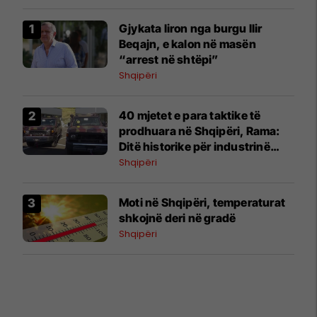
Gjykata liron nga burgu Ilir
Beqajn, e kalon në masën
“arrest në shtëpi”
Shqipëri
40 mjetet e para taktike të
prodhuara në Shqipëri, Rama:
Ditë historike për industrinë
ushtarake
Shqipëri
Moti në Shqipëri, temperaturat
shkojnë deri në gradë
Shqipëri