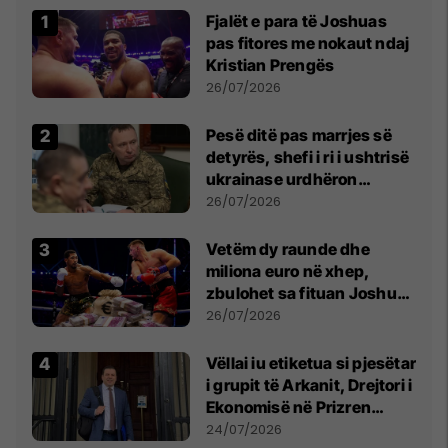
Fjalët e para të Joshuas
pas fitores me nokaut ndaj
Kristian Prengës
26/07/2026
Pesë ditë pas marrjes së
detyrës, shefi i ri i ushtrisë
ukrainase urdhëron
kontroll të madh
26/07/2026
Vetëm dy raunde dhe
miliona euro në xhep,
zbulohet sa fituan Joshua
e Prenga
26/07/2026
Vëllai iu etiketua si pjesëtar
i grupit të Arkanit, Drejtori i
Ekonomisë në Prizren
mohon pretendimet
24/07/2026