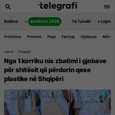
Ballina
Botërori 2026
Të fundit
Lajme
Prishtina
Prizreni
Peja
Ferizaj
Gjakova
Mitrov
Lajme
>
Shqipëri
Nga 1 korriku nis zbatimi i gjobave
për shitësit që përdorin qese
plastike në Shqipëri