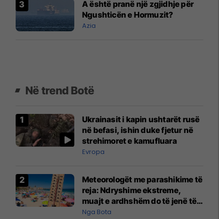
A është pranë një zgjidhje për
Ngushticën e Hormuzit?
Azia
Në trend Botë
Ukrainasit i kapin ushtarët rusë
në befasi, ishin duke fjetur në
strehimoret e kamufluara
Evropa
Meteorologët me parashikime të
reja: Ndryshime ekstreme,
muajt e ardhshëm do të jenë të
pazakontë
Nga Bota