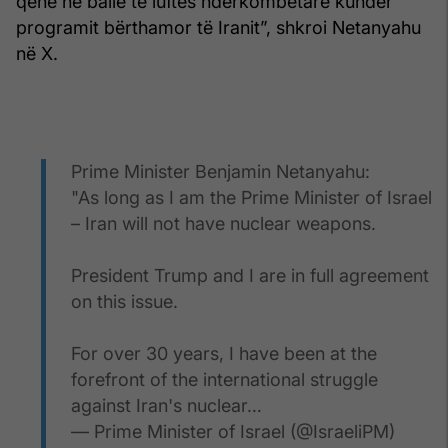
qenë në ballë të luftës ndërkombëtare kundër
programit bërthamor të Iranit”, shkroi Netanyahu
në X.
Prime Minister Benjamin Netanyahu:
"As long as I am the Prime Minister of Israel
– Iran will not have nuclear weapons.
President Trump and I are in full agreement
on this issue.
For over 30 years, I have been at the
forefront of the international struggle
against Iran's nuclear…
— Prime Minister of Israel (@IsraeliPM)