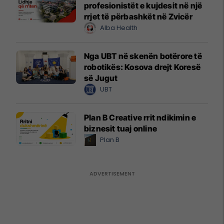
profesionistët e kujdesit në një
rrjet të përbashkët në Zvicër
Alba Health
Nga UBT në skenën botërore të
robotikës: Kosova drejt Koresë
së Jugut
UBT
Plan B Creative rrit ndikimin e
biznesit tuaj online
Plan B