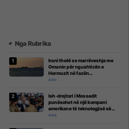
Nga Rubrika
Irani thotë se marrëveshja me
Omanin për ngushticën e
Hormuzit në fazën
përfundimtare
Azia
Ish-drejtori i Mossadit
punësohet në një kompani
amerikane të teknologjisë së
mbrojtjes
Azia