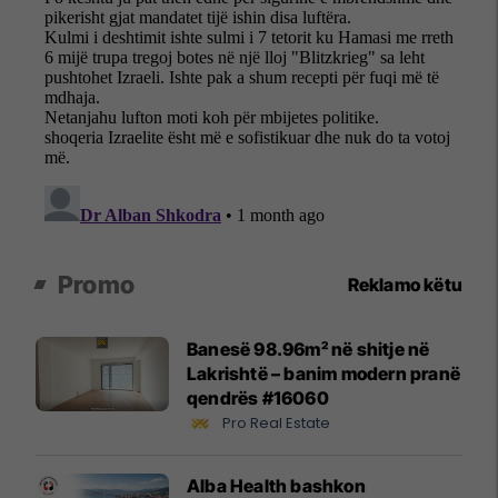
Promo
Reklamo këtu
Banesë 98.96m² në shitje në
Lakrishtë – banim modern pranë
qendrës #16060
Pro Real Estate
Alba Health bashkon