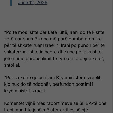
June 12, 2026
“Po të mos ishte për këtë luftë, Irani do të kishte
zotëruar shumë kohë më parë bomba atomike
për të shkatërruar Izraelin. Irani po punon për të
shkatërruar shtetin hebre dhe unë po ia kushtoj
jetën time parandalimit të tyre që ta bëjnë këtë”,
shtoi ai.
“Për sa kohë që unë jam Kryeministër i Izraelit,
kjo nuk do të ndodhë”, përfundon postimi i
kryeministrit izraelit
Komentet vijnë mes raportimeve se SHBA-të dhe
Irani mund të jenë më afër arritjes së një