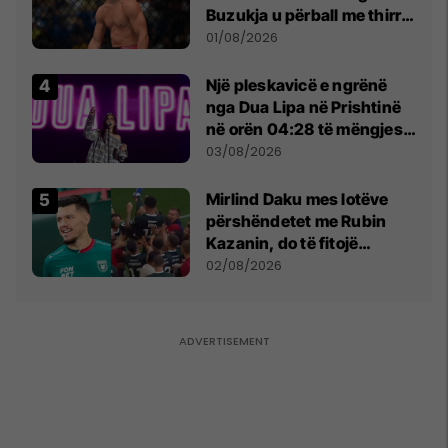
Buzukja u përball me thirrje
anti-shqiptare nga
01/08/2026
tribunat
Një pleskavicë e ngrënë
nga Dua Lipa në Prishtinë
në orën 04:28 të mëngjesit
- dhe bota digjitale serbe
03/08/2026
shpall gjendjen e luftës
Mirlind Daku mes lotëve
përshëndetet me Rubin
Kazanin, do të fitojë
miliona te Spartak Moska
02/08/2026