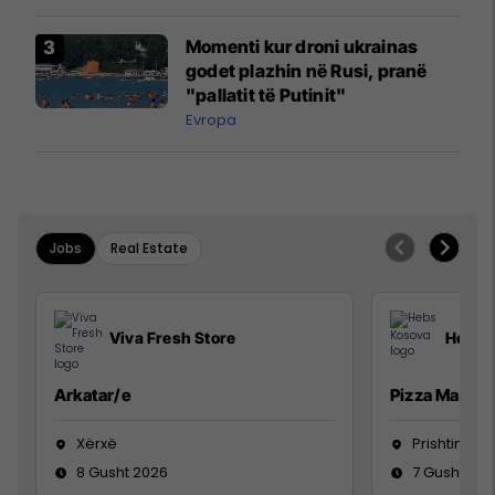
Momenti kur droni ukrainas
godet plazhin në Rusi, pranë
"pallatit të Putinit"
Evropa
Jobs
Real Estate
Viva Fresh Store
Hebs 
Arkatar/e
Pizza Man
Xërxë
Prishtinë
8 Gusht 2026
7 Gusht 20