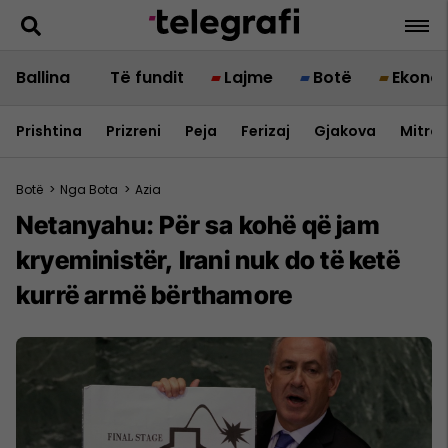
Ballina
Të fundit
Lajme
Botë
Ekono
Prishtina
Prizreni
Peja
Ferizaj
Gjakova
Mitrov
Botë
>
Nga Bota
>
Azia
Netanyahu: Për sa kohë që jam
kryeministër, Irani nuk do të ketë
kurrë armë bërthamore