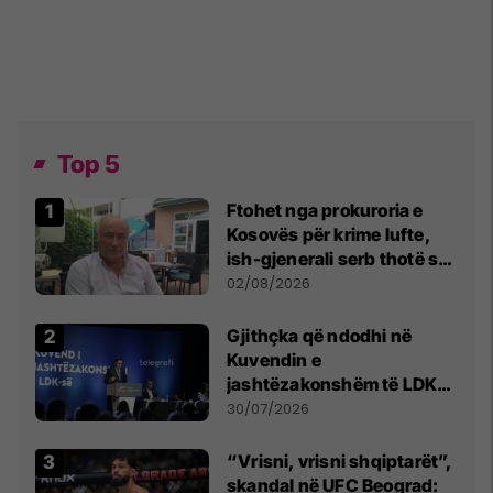
Top 5
Ftohet nga prokuroria e
Kosovës për krime lufte,
ish-gjenerali serb thotë se
dikush e tradhtoi në
02/08/2026
Beograd
Gjithçka që ndodhi në
Kuvendin e
jashtëzakonshëm të LDK-
së
30/07/2026
“Vrisni, vrisni shqiptarët”,
skandal në UFC Beograd: