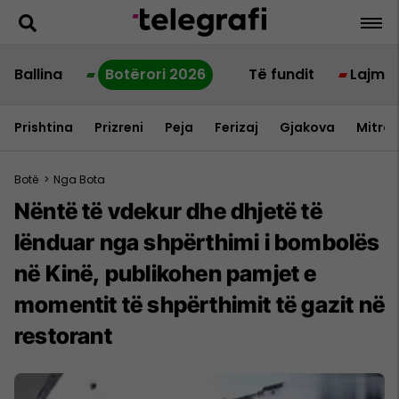
Ballina
Botërori 2026
Të fundit
Lajme
Prishtina
Prizreni
Peja
Ferizaj
Gjakova
Mitrov
Botë
>
Nga Bota
Nëntë të vdekur dhe dhjetë të
lënduar nga shpërthimi i bombolës
në Kinë, publikohen pamjet e
momentit të shpërthimit të gazit në
restorant