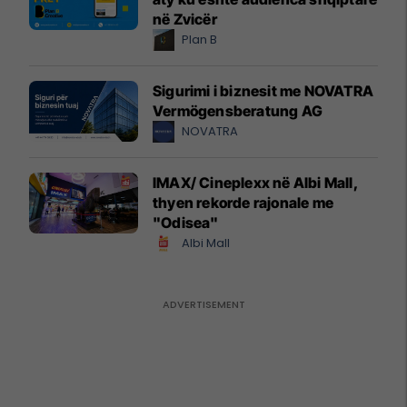
në Zvicër
Plan B
Sigurimi i biznesit me NOVATRA
Vermögensberatung AG
NOVATRA
IMAX/ Cineplexx në Albi Mall,
thyen rekorde rajonale me
"Odisea"
Albi Mall