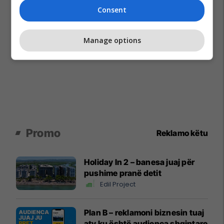
Consent
Manage options
Promo
Reklamo këtu
Holiday In 2 – banesa juaj për
pushime pranë detit
Edil Project
Plan B – reklamoni biznesin tuaj
aty ku është audienca shqiptare