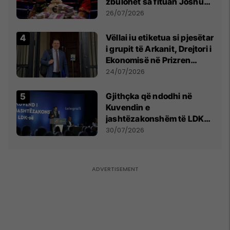
zbulohet sa fituan Joshua
e Prenga
26/07/2026
Vëllai iu etiketua si pjesëtar
i grupit të Arkanit, Drejtori i
Ekonomisë në Prizren
mohon pretendimet
24/07/2026
Gjithçka që ndodhi në
Kuvendin e
jashtëzakonshëm të LDK-
së
30/07/2026