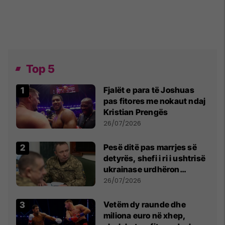
Top 5
Fjalët e para të Joshuas
pas fitores me nokaut ndaj
Kristian Prengës
26/07/2026
Pesë ditë pas marrjes së
detyrës, shefi i ri i ushtrisë
ukrainase urdhëron
kontroll të madh
26/07/2026
Vetëm dy raunde dhe
miliona euro në xhep,