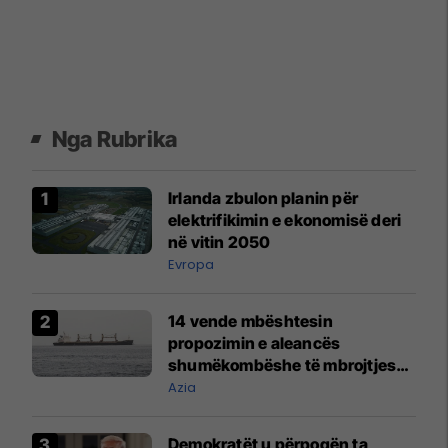
Nga Rubrika
Irlanda zbulon planin për
elektrifikimin e ekonomisë deri
në vitin 2050
Evropa
14 vende mbështesin
propozimin e aleancës
shumëkombëshe të mbrojtjes
detare të udhëhequr nga Arabia
Azia
Saudite
Demokratët u përpoqën ta