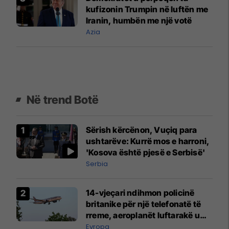
kufizonin Trumpin në luftën me
Iranin, humbën me një votë
Azia
Në trend Botë
Sërish kërcënon, Vuçiq para
ushtarëve: Kurrë mos e harroni,
'Kosova është pjesë e Serbisë'
Serbia
14-vjeçari ndihmon policinë
britanike për një telefonatë të
rreme, aeroplanët luftarakë u
ngritën në ajër për të
Evropa