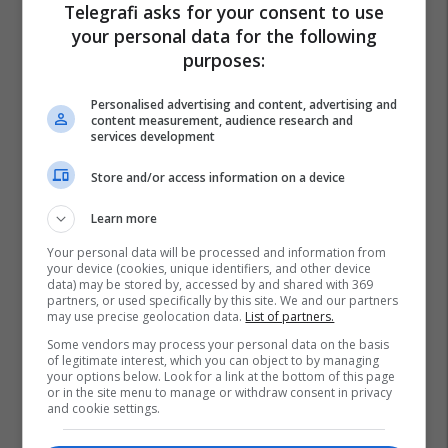
Telegrafi asks for your consent to use
your personal data for the following
Bombola E Gazit
Kina
Restorant
purposes:
Personalised advertising and content, advertising and
content measurement, audience research and
services development
Store and/or access information on a device
Learn more
Your personal data will be processed and information from
your device (cookies, unique identifiers, and other device
data) may be stored by, accessed by and shared with 369
partners, or used specifically by this site. We and our partners
may use precise geolocation data.
List of partners.
Some vendors may process your personal data on the basis
of legitimate interest, which you can object to by managing
your options below. Look for a link at the bottom of this page
or in the site menu to manage or withdraw consent in privacy
and cookie settings.