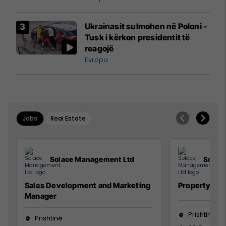
interceptuar fluturaken e Qatar
Airways që po shkonte drejt
Ukrainasit sulmohen në Poloni -
Mançesterit
Tusk i kërkon presidentit të
reagojë
Evropa
Jobs
Real Estate
Solace Management Ltd
Solac
Sales Development and Marketing
Property Ma
Manager
Prishtinë
Prishtinë