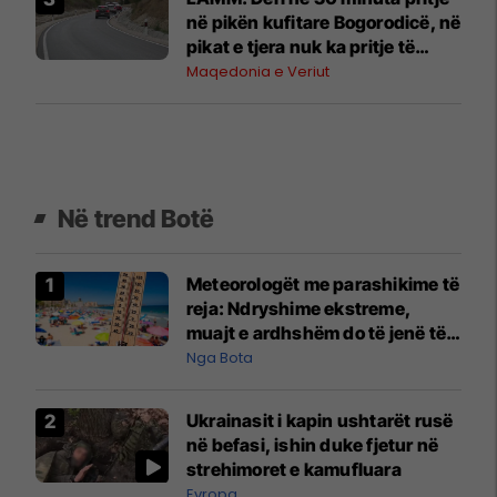
në pikën kufitare Bogorodicë, në
pikat e tjera nuk ka pritje të
gjata
Maqedonia e Veriut
Në trend Botë
Meteorologët me parashikime të
reja: Ndryshime ekstreme,
muajt e ardhshëm do të jenë të
pazakontë
Nga Bota
Ukrainasit i kapin ushtarët rusë
në befasi, ishin duke fjetur në
strehimoret e kamufluara
Evropa