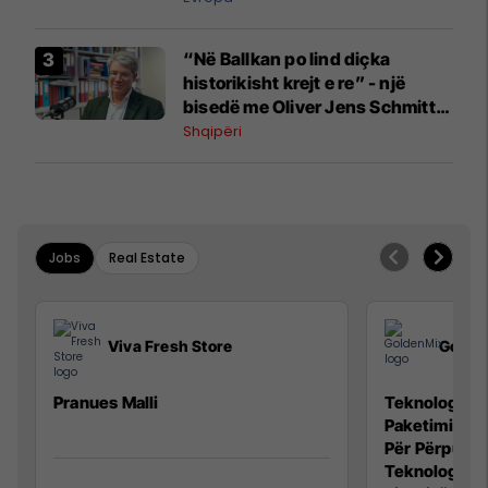
“Në Ballkan po lind diçka
historikisht krejt e re” - një
bisedë me Oliver Jens Schmitt
mbi protestat në Shqipëri dhe të
Shqipëri
kaluarën e rajonit
Jobs
Real Estate
Viva Fresh Store
Golde
Pranues Malli
Teknolog/e p
Paketimin e 
Për Përpunim
Teknolog/e 