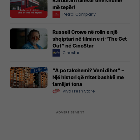
Karburant cilësor dhe shumë
më tepër!
Petrol Company
Russell Crowe në rolin e një
shqiptari në filmin e ri “The Get
Out” në CineStar
Cinestar
"A po takohemi? Veni dihet" –
Një histori që rritet bashkë me
familjet tona
Viva Fresh Store