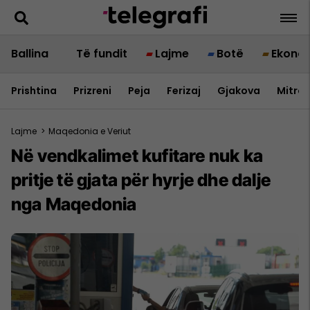
Ballina
Të fundit
Lajme
Botë
Ekono
Prishtina
Prizreni
Peja
Ferizaj
Gjakova
Mitrov
Lajme
>
Maqedonia e Veriut
Në vendkalimet kufitare nuk ka
pritje të gjata për hyrje dhe dalje
nga Maqedonia