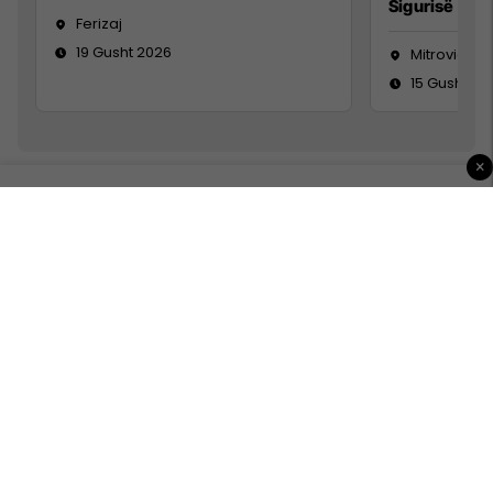
Sigurisë së 
Ferizaj
19 Gusht 2026
Mitrovicë
15 Gusht 20
×