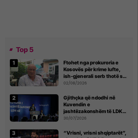
Top 5
Ftohet nga prokuroria e
Kosovës për krime lufte,
ish-gjenerali serb thotë se
dikush e tradhtoi në
02/08/2026
Beograd
Gjithçka që ndodhi në
Kuvendin e
jashtëzakonshëm të LDK-
së
30/07/2026
“Vrisni, vrisni shqiptarët”,