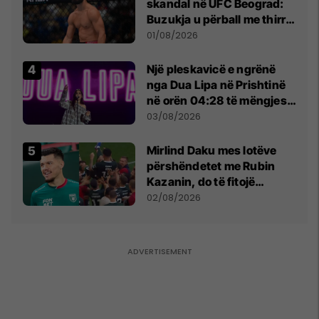
skandal në UFC Beograd:
Buzukja u përball me thirrje
anti-shqiptare nga
01/08/2026
tribunat
Një pleskavicë e ngrënë
nga Dua Lipa në Prishtinë
në orën 04:28 të mëngjesit
- dhe bota digjitale serbe
03/08/2026
shpall gjendjen e luftës
Mirlind Daku mes lotëve
përshëndetet me Rubin
Kazanin, do të fitojë
miliona te Spartak Moska
02/08/2026