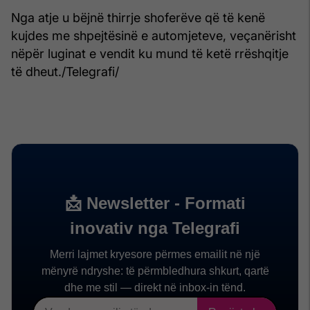
Nga atje u bëjnë thirrje shoferëve që të kenë
kujdes me shpejtësinë e automjeteve, veçanërisht
nëpër luginat e vendit ku mund të ketë rrëshqitje
të dheut./Telegrafi/