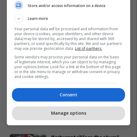
Store and/or access information on a device
Learn more
Your personal data will be processed and information from
your device (cookies, unique identifiers, and other device
data) may be stored by, accessed by and shared with 369
partners, or used specifically by this site. We and our partners
may use precise geolocation data.
List of partners.
Some vendors may process your personal data on the basis
of legitimate interest, which you can object to by managing
your options below. Look for a link at the bottom of this page
or in the site menu to manage or withdraw consent in privacy
and cookie settings.
Promo
Reklamo këtu
Consent
Zgjidhni PrishtinaTicket për
udhëtimin tuaj drejt Hamburgut
Manage options
Prishtina Ticket