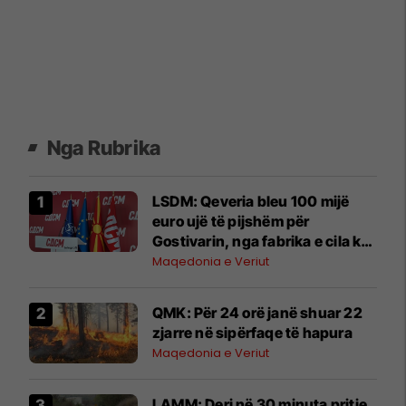
Nga Rubrika
LSDM: Qeveria bleu 100 mijë
euro ujë të pijshëm për
Gostivarin, nga fabrika e cila ka
pronar një njeri të afërt me
Maqedonia e Veriut
OBRM-PDUKM-në
QMK: Për 24 orë janë shuar 22
zjarre në sipërfaqe të hapura
Maqedonia e Veriut
LAMM: Deri në 30 minuta pritje