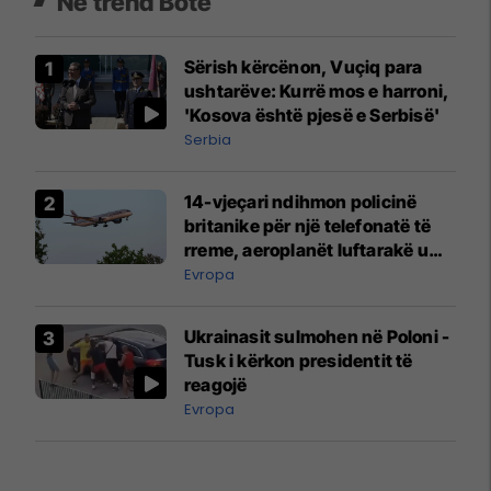
Në trend Botë
Sërish kërcënon, Vuçiq para
ushtarëve: Kurrë mos e harroni,
'Kosova është pjesë e Serbisë'
Serbia
14-vjeçari ndihmon policinë
britanike për një telefonatë të
rreme, aeroplanët luftarakë u
ngritën në ajër për të
Evropa
interceptuar fluturaken e Qatar
Airways që po shkonte drejt
Ukrainasit sulmohen në Poloni -
Mançesterit
Tusk i kërkon presidentit të
reagojë
Evropa