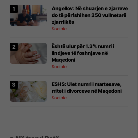
Angellov: Në shuarjen e zjarreve
do të përfshihen 250 vullnetarë
zjarrfikës
Sociale
Është ulur për 1.3% numri i
lindjeve të foshnjave në
Maqedoni
Sociale
ESHS: Ulet numri i martesave,
rritet i divorceve në Maqedoni
Sociale