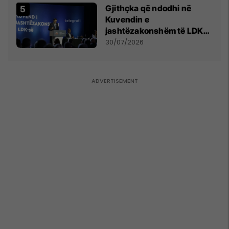
Gjithçka që ndodhi në
Kuvendin e
jashtëzakonshëm të LDK-
së
30/07/2026