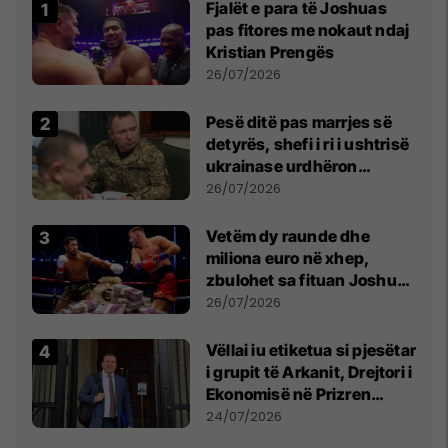
Fjalët e para të Joshuas
pas fitores me nokaut ndaj
Kristian Prengës
26/07/2026
Pesë ditë pas marrjes së
detyrës, shefi i ri i ushtrisë
ukrainase urdhëron
kontroll të madh
26/07/2026
Vetëm dy raunde dhe
miliona euro në xhep,
zbulohet sa fituan Joshua
e Prenga
26/07/2026
Vëllai iu etiketua si pjesëtar
i grupit të Arkanit, Drejtori i
Ekonomisë në Prizren
mohon pretendimet
24/07/2026