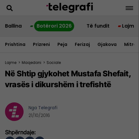
Ballina
Botërori 2026
Të fundit
Lajme
Prishtina
Prizreni
Peja
Ferizaj
Gjakova
Mitrov
Lajme
>
Maqedoni
>
Sociale
Në Shtip gjykohet Mustafa Shefait,
vrasës i dikurshëm i trefishtë
Nga
Telegrafi
21/10/2016