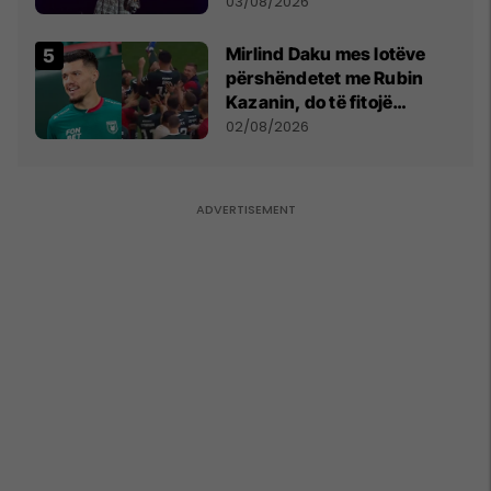
- dhe bota digjitale serbe
03/08/2026
shpall gjendjen e luftës
Mirlind Daku mes lotëve
përshëndetet me Rubin
Kazanin, do të fitojë
miliona te Spartak Moska
02/08/2026