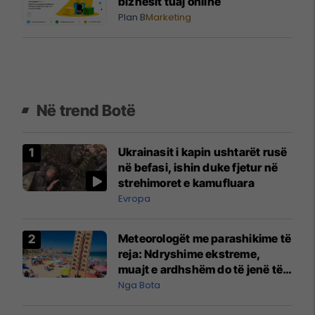
biznesit tuaj online
Plan B
Marketing
Në trend Botë
Ukrainasit i kapin ushtarët rusë
në befasi, ishin duke fjetur në
strehimoret e kamufluara
Evropa
Meteorologët me parashikime të
reja: Ndryshime ekstreme,
muajt e ardhshëm do të jenë të
pazakontë
Nga Bota