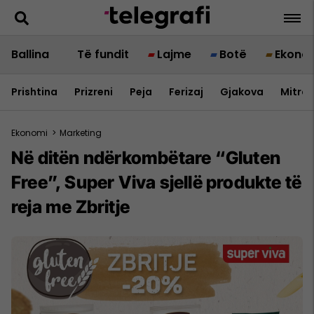
Ballina
Të fundit
Lajme
Botë
Ekono
Prishtina
Prizreni
Peja
Ferizaj
Gjakova
Mitrov
Ekonomi
>
Marketing
Në ditën ndërkombëtare “Gluten
Free”, Super Viva sjellë produkte të
reja me Zbritje