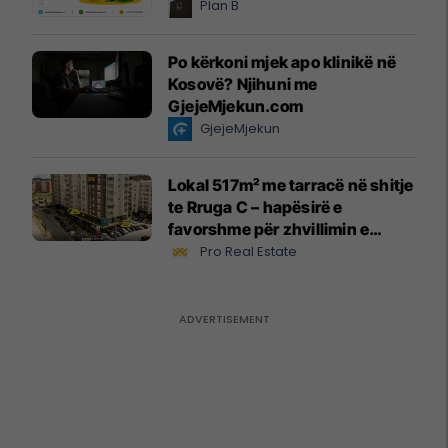
Plan B
Po kërkoni mjek apo klinikë në
Kosovë? Njihuni me
GjejeMjekun.com
GjejeMjekun
Lokal 517m² me tarracë në shitje
te Rruga C – hapësirë e
favorshme për zhvillimin e
biznesit #15796
Pro Real Estate