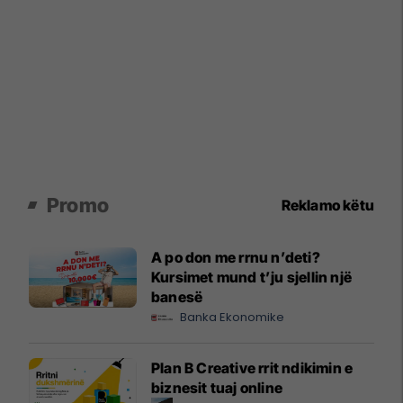
Promo
Reklamo këtu
A po don me rrnu n’deti?
Kursimet mund t’ju sjellin një
banesë
Banka Ekonomike
Plan B Creative rrit ndikimin e
biznesit tuaj online