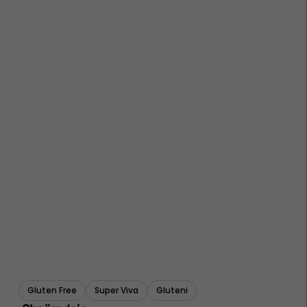
Gluten Free
Super Viva
Gluteni