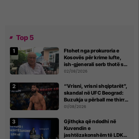
Top 5
Ftohet nga prokuroria e
Kosovës për krime lufte,
ish-gjenerali serb thotë se
dikush e tradhtoi në
02/08/2026
Beograd
“Vrisni, vrisni shqiptarët”,
skandal në UFC Beograd:
Buzukja u përball me thirrje
anti-shqiptare nga
01/08/2026
tribunat
Gjithçka që ndodhi në
Kuvendin e
jashtëzakonshëm të LDK-