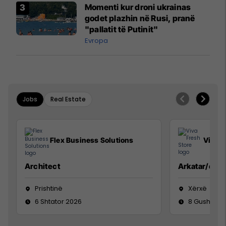
Momenti kur droni ukrainas
godet plazhin në Rusi, pranë
"pallatit të Putinit"
Evropa
Jobs
Real Estate
Flex Business Solutions
Viva F
Architect
Arkatar/e
Prishtinë
Xërxë
6 Shtator 2026
8 Gusht 20