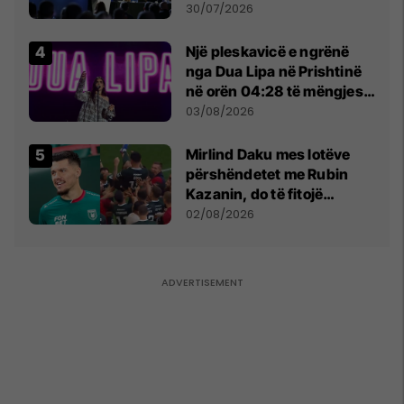
së
30/07/2026
Një pleskavicë e ngrënë
nga Dua Lipa në Prishtinë
në orën 04:28 të mëngjesit
- dhe bota digjitale serbe
03/08/2026
shpall gjendjen e luftës
Mirlind Daku mes lotëve
përshëndetet me Rubin
Kazanin, do të fitojë
miliona te Spartak Moska
02/08/2026