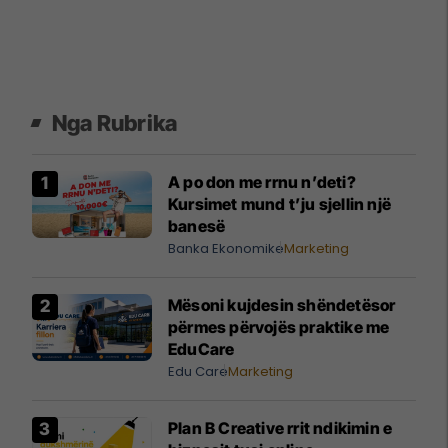
Nga Rubrika
A po don me rrnu n’deti?
Kursimet mund t’ju sjellin një
banesë
Banka Ekonomike
Marketing
Mësoni kujdesin shëndetësor
përmes përvojës praktike me
EduCare
Edu Care
Marketing
Plan B Creative rrit ndikimin e