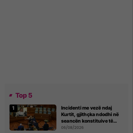
Top 5
Incidenti me vezë ndaj
Kurtit, gjithçka ndodhi në
seancën konstituive të
Kuvendit
06/08/2026