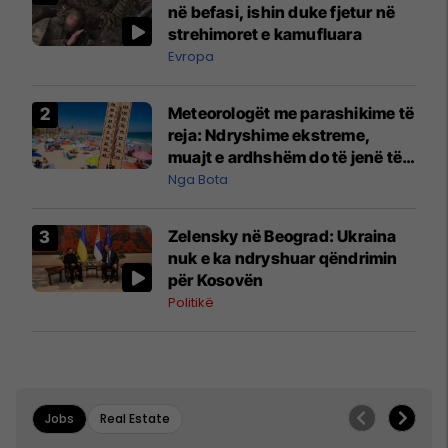
në befasi, ishin duke fjetur në
strehimoret e kamufluara
Evropa
Meteorologët me parashikime të
reja: Ndryshime ekstreme,
muajt e ardhshëm do të jenë të
pazakontë
Nga Bota
Zelensky në Beograd: Ukraina
nuk e ka ndryshuar qëndrimin
për Kosovën
Politikë
Jobs
Real Estate