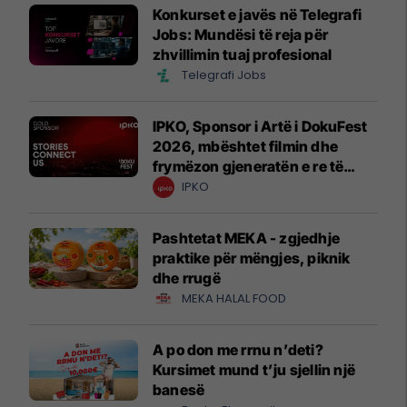
Konkurset e javës në Telegrafi
Jobs: Mundësi të reja për
zhvillimin tuaj profesional
Telegrafi Jobs
IPKO, Sponsor i Artë i DokuFest
2026, mbështet filmin dhe
frymëzon gjeneratën e re të
krijuesve
IPKO
Pashtetat MEKA - zgjedhje
praktike për mëngjes, piknik
dhe rrugë
MEKA HALAL FOOD
A po don me rrnu n’deti?
Kursimet mund t’ju sjellin një
banesë