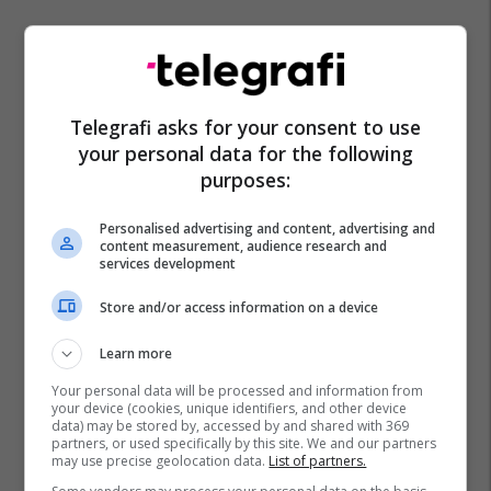
Njoftim Mortor
Ish Minister I Shendetesise
Telegrafi asks for your consent to use
Kryesia E Ldk
Lidhja Demokratike E Kosovës
your personal data for the following
Alush Gashi
purposes:
Personalised advertising and content, advertising and
content measurement, audience research and
services development
Store and/or access information on a device
Learn more
Your personal data will be processed and information from
your device (cookies, unique identifiers, and other device
data) may be stored by, accessed by and shared with 369
partners, or used specifically by this site. We and our partners
may use precise geolocation data.
List of partners.