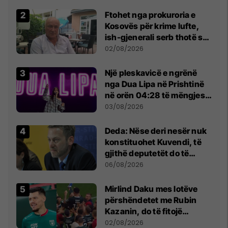
Ftohet nga prokuroria e
Kosovës për krime lufte,
ish-gjenerali serb thotë se
dikush e tradhtoi në
02/08/2026
Beograd
Një pleskavicë e ngrënë
nga Dua Lipa në Prishtinë
në orën 04:28 të mëngjesit
- dhe bota digjitale serbe
03/08/2026
shpall gjendjen e luftës
Deda: Nëse deri nesër nuk
konstituohet Kuvendi, të
gjithë deputetët do të
bëjnë shkelje të rëndë
06/08/2026
kushtetuese
Mirlind Daku mes lotëve
përshëndetet me Rubin
Kazanin, do të fitojë
miliona te Spartak Moska
02/08/2026