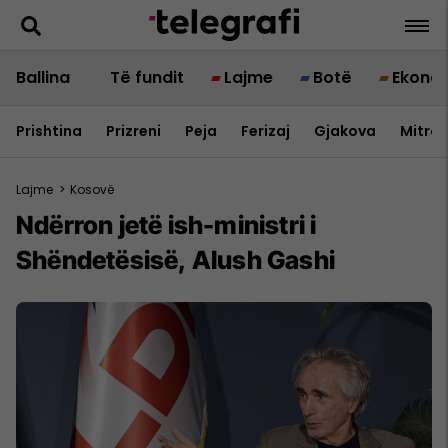
Ballina
Të fundit
Lajme
Botë
Ekono
Prishtina
Prizreni
Peja
Ferizaj
Gjakova
Mitrov
Lajme
>
Kosovë
Ndërron jetë ish-ministri i
Shëndetësisë, Alush Gashi