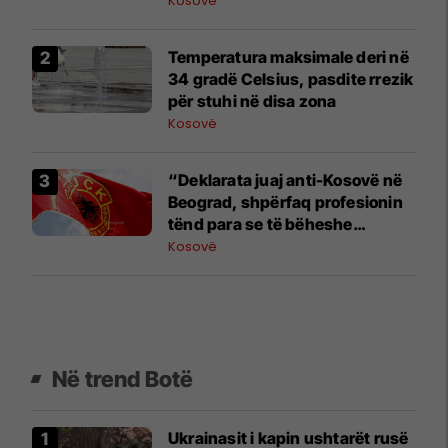
Kosovë
Temperatura maksimale deri në
34 gradë Celsius, pasdite rrezik
për stuhi në disa zona
Kosovë
“Deklarata juaj anti-Kosovë në
Beograd, shpërfaq profesionin
tënd para se të bëheshe
president”, OVL e UÇK-së i
Kosovë
reagon Zelenskyt
Në trend Botë
Ukrainasit i kapin ushtarët rusë