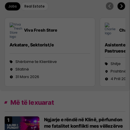
Jobs
Real Estate
Viva Fresh Store
Charl
Arkatare, Sektorist/e
Asistente në
Pastruese
Shërbime te Klientëve
Shitje
Sllatinë
Prishtinë
31 Mars 2026
4 Prill 202
Më të lexuarat
Ngjarje e rëndë në Klinë, përfundon
me fatalitet konflikti mes vëllezërve