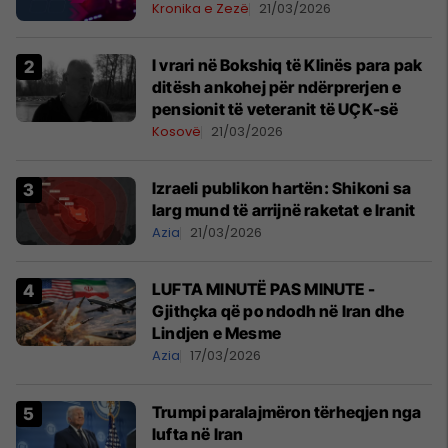
Kronika e Zezë
21/03/2026
​I vrari në Bokshiq të Klinës para pak
ditësh ankohej për ndërprerjen e
pensionit të veteranit të UÇK-së
Kosovë
21/03/2026
Izraeli publikon hartën: Shikoni sa
larg mund të arrijnë raketat e Iranit
Azia
21/03/2026
LUFTA MINUTË PAS MINUTE -
Gjithçka që po ndodh në Iran dhe
Lindjen e Mesme
Azia
17/03/2026
Trumpi paralajmëron tërheqjen nga
lufta në Iran