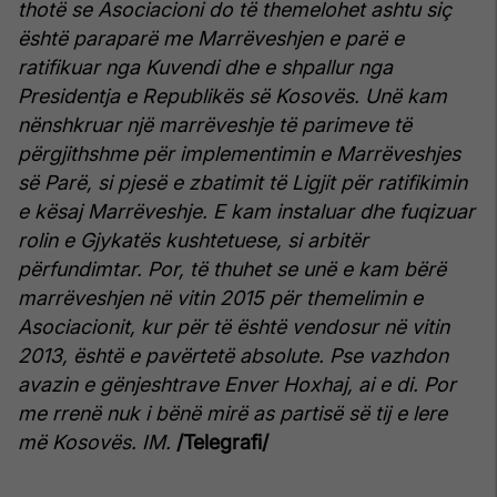
thotë se Asociacioni do të themelohet ashtu siç
është paraparë me Marrëveshjen e parë e
ratifikuar nga Kuvendi dhe e shpallur nga
Presidentja e Republikës së Kosovës.
Unë kam
nënshkruar një marrëveshje të parimeve të
përgjithshme për implementimin e Marrëveshjes
së Parë, si pjesë e zbatimit të Ligjit për ratifikimin
e kësaj Marrëveshje.
E kam instaluar dhe fuqizuar
rolin e Gjykatës kushtetuese, si arbitër
përfundimtar. Por, të thuhet se unë e kam bërë
marrëveshjen në vitin 2015 për themelimin e
Asociacionit, kur për të është vendosur në vitin
2013, është e pavërtetë absolute. Pse vazhdon
avazin e gënjeshtrave Enver Hoxhaj, ai e di. Por
me rrenë nuk i bënë mirë as partisë së tij e lere
më Kosovës. IM.
/Telegrafi/