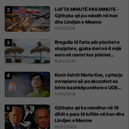
LUFTA MINUTË PAS MINUTE -
Gjithçka që po ndodh në Iran
dhe Lindjen e Mesme
17/03/2026
Rregulla të forta për plazhet e
shqiptare, gjoba deri në 4 mijë
euro në rastet kur prishet
kontrata
15/03/2026
Kush është Marta Kos, zyrtarja
evropiane që po akuzohet se
ishte bashkëpunëtore e UDBA-
s
14/03/2026
Gjithçka që ka ndodhur në 18
ditët e para të luftës në Iran dhe
Lindjen e Mesme
28/02/2026