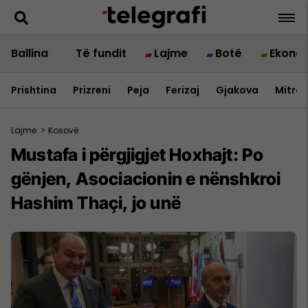
Ballina
Të fundit
Lajme
Botë
Ekono
Prishtina
Prizreni
Peja
Ferizaj
Gjakova
Mitrov
Lajme
>
Kosovë
Mustafa i përgjigjet Hoxhajt: Po
gënjen, Asociacionin e nënshkroi
Hashim Thaçi, jo unë