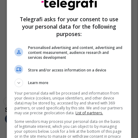
Telegrafi asks for your consent to use
your personal data for the following
purposes:
Personalised advertising and content, advertising and
content measurement, audience research and
services development
Store and/or access information on a device
Learn more
Your personal data will be processed and information from
your device (cookies, unique identifiers, and other device
Valon Murtezaj
Macron
Marrëveshja Me Serbinë
data) may be stored by, accessed by and shared with 369
partners, or used specifically by this site. We and our partners
may use precise geolocation data.
List of partners.
Some vendors may process your personal data on the basis
of legitimate interest, which you can object to by managing
your options below. Look for a link at the bottom of this page
or in the site menu to manage or withdraw consent in privacy