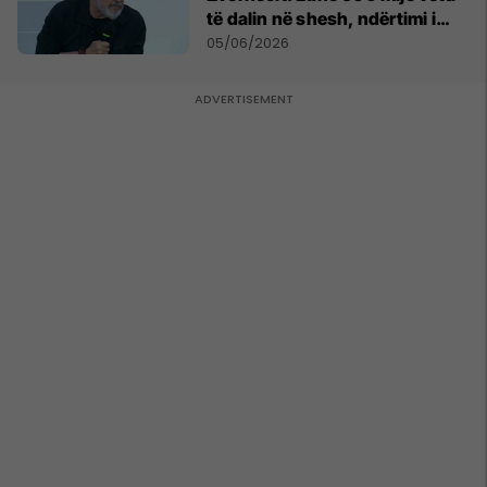
të dalin në shesh, ndërtimi i
resortit nuk anulohet
05/06/2026