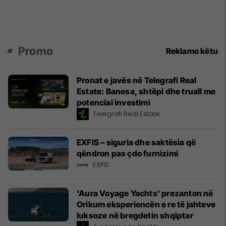
Promo
Reklamo këtu
Pronat e javës në Telegrafi Real
Estate: Banesa, shtëpi dhe truall me
potencial investimi
Telegrafi Real Estate
EXFIS – siguria dhe saktësia që
qëndron pas çdo furnizimi
EXFIS
'Aura Voyage Yachts' prezanton në
Orikum eksperiencën e re të jahteve
luksoze në bregdetin shqiptar