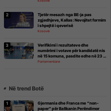
Kosovë
Tjetër mesazh nga BE-ja pas
zgjedhjeve, Kallas: Nevojitet formim
i shpejtë i qeverisë
Kosovë
Verifikimi i rezultateve dhe
numërimi i votave për kandidatë nis
në 15 komuna, pasdite edhe në 23 të
tjera
Parlamentare
Në trend Botë
Gjermania dhe Franca me “non-
paper” për Ballkanin Perëndimor