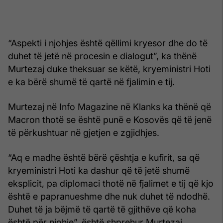
“Aspekti i njohjes është qëllimi kryesor dhe do të
duhet të jetë në procesin e dialogut”, ka thënë
Murtezaj duke theksuar se këtë, kryeministri Hoti
e ka bërë shumë të qartë në fjalimin e tij.
Murtezaj në Info Magazine në Klanks ka thënë që
Macron thotë se është punë e Kosovës që të jenë
të përkushtuar në gjetjen e zgjidhjes.
“Aq e madhe është bërë çështja e kufirit, sa që
kryeministri Hoti ka dashur që të jetë shumë
eksplicit, pa diplomaci thotë në fjalimet e tij që kjo
është e papranueshme dhe nuk duhet të ndodhë.
Duhet të ja bëjmë të qartë të gjithëve që koha
është për njohje”, është shprehur Murtezaj