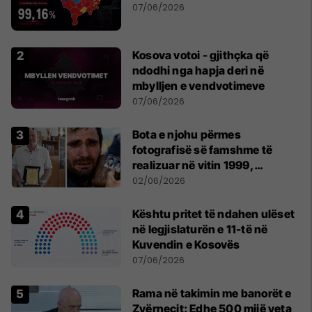
07/06/2026
Kosova votoi - gjithçka që
ndodhi nga hapja deri në
mbylljen e vendvotimeve
07/06/2026
Bota e njohu përmes
fotografisë së famshme të
realizuar në vitin 1999,
pensionohet Xajë Mustafa
02/06/2026
Kështu pritet të ndahen ulëset
në legjislaturën e 11-të në
Kuvendin e Kosovës
07/06/2026
Rama në takimin me banorët e
Zvërnecit: Edhe 500 mijë veta