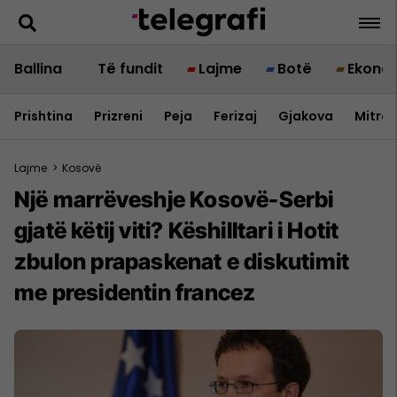
Ballina
Të fundit
Lajme
Botë
Ekono
Prishtina
Prizreni
Peja
Ferizaj
Gjakova
Mitrov
Lajme
>
Kosovë
Një marrëveshje Kosovë-Serbi
gjatë këtij viti? Këshilltari i Hotit
zbulon prapaskenat e diskutimit
me presidentin francez