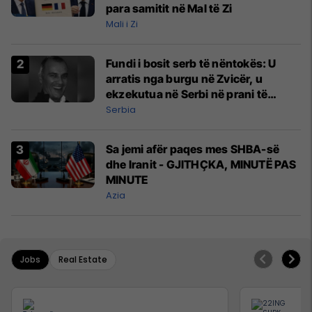
para samitit në Mal të Zi
Mali i Zi
Fundi i bosit serb të nëntokës: U
arratis nga burgu në Zvicër, u
ekzekutua në Serbi në prani të
shefit të policisë
Serbia
Sa jemi afër paqes mes SHBA-së
dhe Iranit - GJITHÇKA, MINUTË PAS
MINUTE
Azia
Jobs
Real Estate