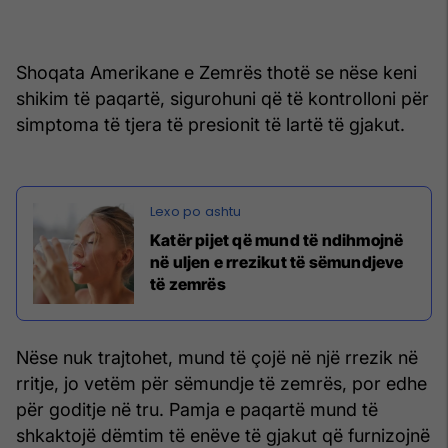
Shoqata Amerikane e Zemrës thotë se nëse keni
shikim të paqartë, sigurohuni që të kontrolloni për
simptoma të tjera të presionit të lartë të gjakut.
Katër pijet që mund të ndihmojnë
në uljen e rrezikut të sëmundjeve
të zemrës
Nëse nuk trajtohet, mund të çojë në një rrezik në
rritje, jo vetëm për sëmundje të zemrës, por edhe
për goditje në tru. Pamja e paqartë mund të
shkaktojë dëmtim të enëve të gjakut që furnizojnë