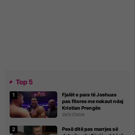
Top 5
Fjalët e para të Joshuas
pas fitores me nokaut ndaj
Kristian Prengës
26/07/2026
Pesë ditë pas marrjes së