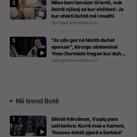
Nëse keni tension të lartë, nuk
është njësoj se kur shëtisni: Ja
kur efekti është më i madhi
Gjendjet shëndetësore
"Jo çdo gur në tëmth duhet
operuar”, kirurgu abdominal
Ymer Durmishi tregon kur duhet
ndërhyrja
Gjendjet shëndetësore
Në trend Botë
Sërish kërcënon, Vuçiq para
ushtarëve: Kurrë mos e harroni,
'Kosova është pjesë e Serbisë'