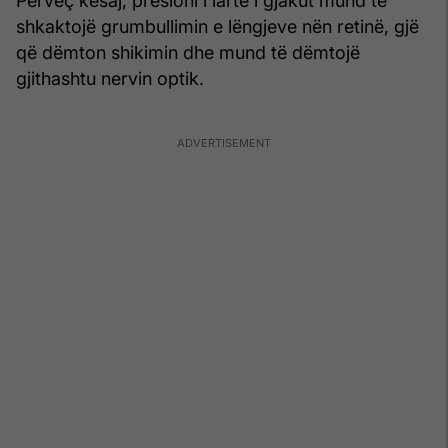
Përveç kësaj, presioni i lartë i gjakut mund të
shkaktojë grumbullimin e lëngjeve nën retinë, gjë
që dëmton shikimin dhe mund të dëmtojë
gjithashtu nervin optik.