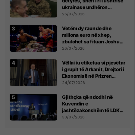
detyrës, shefi i ri i ushtrisë
ukrainase urdhëron
kontroll të madh
26/07/2026
Vetëm dy raunde dhe
miliona euro në xhep,
zbulohet sa fituan Joshua
e Prenga
26/07/2026
Vëllai iu etiketua si pjesëtar
i grupit të Arkanit, Drejtori i
Ekonomisë në Prizren
mohon pretendimet
24/07/2026
Gjithçka që ndodhi në
Kuvendin e
jashtëzakonshëm të LDK-
së
30/07/2026