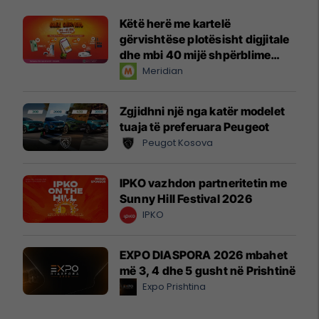
Këtë herë me kartelë
gërvishtëse plotësisht digjitale
dhe mbi 40 mijë shpërblime
instant!
Meridian
Zgjidhni një nga katër modelet
tuaja të preferuara Peugeot
Peugot Kosova
IPKO vazhdon partneritetin me
Sunny Hill Festival 2026
IPKO
EXPO DIASPORA 2026 mbahet
më 3, 4 dhe 5 gusht në Prishtinë
Expo Prishtina