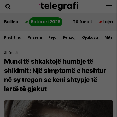
Ballina
Botërori 2026
Të fundit
Lajme
Prishtina
Prizreni
Peja
Ferizaj
Gjakova
Mitrov
Shëndeti
Mund të shkaktojë humbje të
shikimit: Një simptomë e heshtur
në sy tregon se keni shtypje të
lartë të gjakut