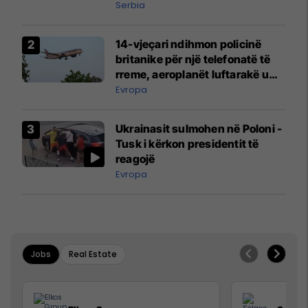
Serbia
14-vjeçari ndihmon policinë
britanike për një telefonatë të
rreme, aeroplanët luftarakë u
ngritën në ajër për të
Evropa
interceptuar fluturaken e Qatar
Airways që po shkonte drejt
Ukrainasit sulmohen në Poloni -
Mançesterit
Tusk i kërkon presidentit të
reagojë
Evropa
Jobs
Real Estate