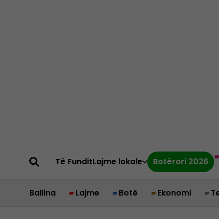
Të Fundit
Lajme lokale
Botërori 2026
Ballina
Lajme
Botë
Ekonomi
T