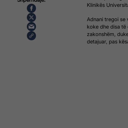
Klinikës Universi
Adnani tregoi se 
koke dhe disa të ë
zakonshëm, duke e
detajuar, pas kës