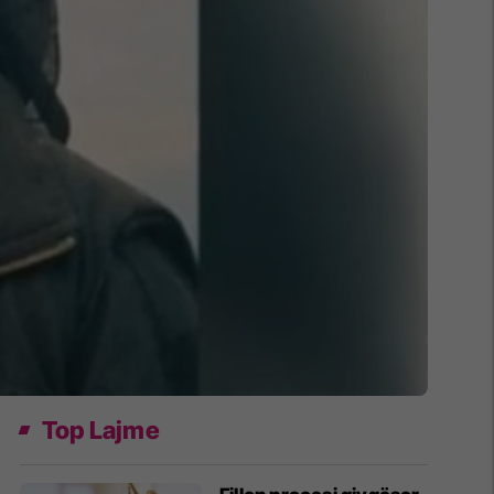
Top Lajme