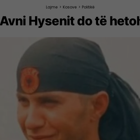
Lajme
>
Kosove
>
Politikë
 Avni Hysenit do të heto