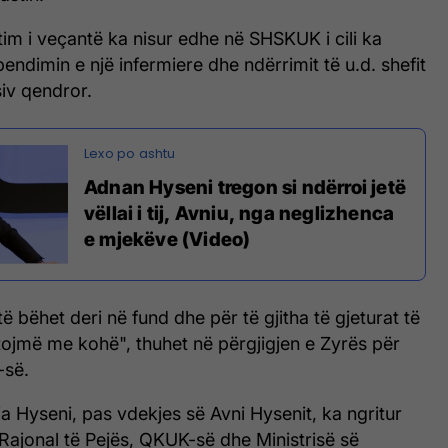
im i veçantë ka nisur edhe në SHSKUK i cili ka
endimin e një infermiere dhe ndërrimit të u.d. shefit
siv qendror.
Adnan Hyseni tregon si ndërroi jetë
vëllai i tij, Avniu, nga neglizhenca
e mjekëve (Video)
 të bëhet deri në fund dhe për të gjitha të gjeturat të
oftojmë me kohë", thuhet në përgjigjen e Zyrës për
-së.
ja Hyseni, pas vdekjes së Avni Hysenit, ka ngritur
t Rajonal të Pejës, QKUK-së dhe Ministrisë së