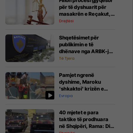
Fillon procesi gjyqësor
për të dyshuarit për
masakrën e Reçakut,
lexohet aktakuza me të
Drejtësi
akuzuarit në mungesë
Shqetësimet për
publikimin e të
dhënave nga ARBK-ja,
deklarohet MINTI
Të Tjera
Pamjet ngrenë
dyshime, Maroku
'shkaktoi' krizën e
migrantëve në Spanjë
Evropa
40 mjetet e para
taktike të prodhuara
në Shqipëri, Rama: Ditë