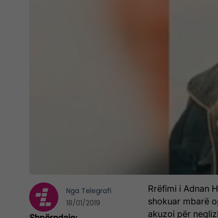
Rrëfimi i Adnan Hy
Nga
Telegrafi
shokuar mbarë opi
18/01/2019
akuzoi për negliz