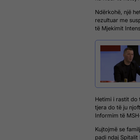
Ndërkohë, një het
rezultuar me susp
të Mjekimit Inten
Hetimi i rastit do
tjera do të ju nj
Informim të MSH
Kujtojmë se famil
padi ndaj Spitali