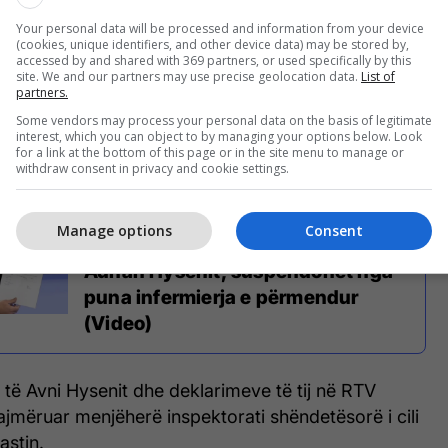
në Klinikën e Anestezionit dhe Mjekimit Intensiv.
Your personal data will be processed and information from your device
(cookies, unique identifiers, and other device data) may be stored by,
aktuar me Ministrinë e Shëndetësisë, për të parë
accessed by and shared with 369 partners, or used specifically by this
site. We and our partners may use precise geolocation data.
List of
ërmerr më tej kjo ministri lidhur me këtë rast.
partners.
Some vendors may process your personal data on the basis of legitimate
rmim në MSH, kanë thënë se hetimi i rastit do të
interest, which you can object to by managing your options below. Look
nd.
for a link at the bottom of this page or in the site menu to manage or
withdraw consent in privacy and cookie settings.
Manage options
Consent
Reagon SHSKUK pas rrëfimit të
Adnan Hysenit, suspendohet nga
puna infermierja e përmendur
(Video)
t të Avni Hysenit dhe deklarimeve të tij në RTV
lajmëruar menjëherë inspektorati shëndetësorë i cili
astin.