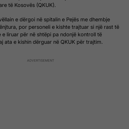
tare të Kosovës (QKUK).
vëllain e dërgoi në spitalin e Pejës me dhembje
njtura, por personeli e kishte trajtuar si një rast të
 liruar për në shtëpi pa ndonjë kontroll të
aj ata e kishin dërguar në QKUK për trajtim.