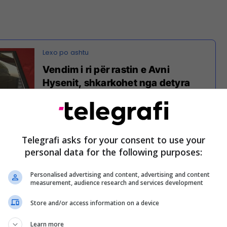
Vendim i ri për rastin e Avni
Hysenit, shkarkohet nga detyra
drejtori i Intensivës Naim Kuçi
(Video)
Telegrafi asks for your consent to use your
 Shërbimi Spitalor Klinik Universitar i Kosovës, mori
personal data for the following purposes:
ndim nga puna të infermieres M.O, e cila sipas
kishte kërkuar 48 euro për barna që kushtonin 5
Personalised advertising and content, advertising and content
measurement, audience research and services development
Store and/or access information on a device
tu mori vendim për shkarkimin nga detyra të
 Intensiv, Naim Kuçi, duke e kthyer atë në pozitën si
Learn more