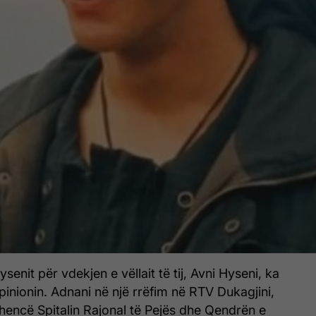
senit për vdekjen e vëllait të tij, Avni Hyseni, ka
nionin. Adnani në një rrëfim në RTV Dukagjini,
hencë Spitalin Rajonal të Pejës dhe Qendrën e