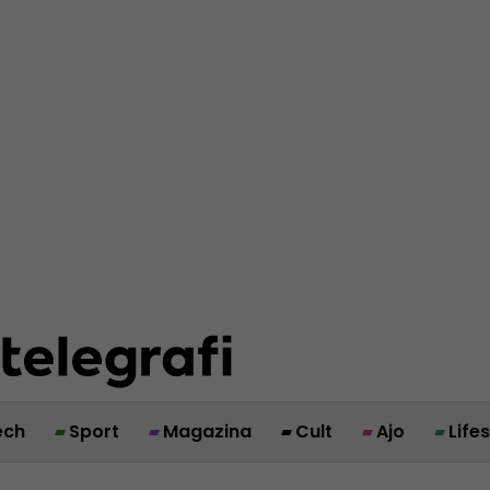
ech
Sport
Magazina
Cult
Ajo
Life